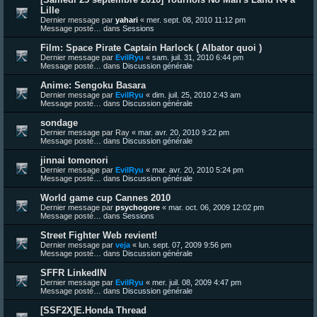
Lille
Dernier message par
yahari
«
mer. sept. 08, 2010 11:12 pm
Message posté… dans
Sessions
Film: Space Pirate Captain Harlock ( Albator quoi )
Dernier message par
EvilRyu
«
sam. juil. 31, 2010 6:44 pm
Message posté… dans
Discussion générale
Anime: Sengoku Basara
Dernier message par
EvilRyu
«
dim. juil. 25, 2010 2:43 am
Message posté… dans
Discussion générale
sondage
Dernier message par
Ray
«
mar. avr. 20, 2010 9:22 pm
Message posté… dans
Discussion générale
jinnai tomonori
Dernier message par
EvilRyu
«
mar. avr. 20, 2010 5:24 pm
Message posté… dans
Discussion générale
World game cup Cannes 2010
Dernier message par
psychogore
«
mar. oct. 06, 2009 12:02 pm
Message posté… dans
Sessions
Street Fighter Web revient!
Dernier message par
veja
«
lun. sept. 07, 2009 9:56 pm
Message posté… dans
Discussion générale
SFFR LinkedIN
Dernier message par
EvilRyu
«
mer. juil. 08, 2009 4:47 pm
Message posté… dans
Discussion générale
[SSF2X]E.Honda Thread