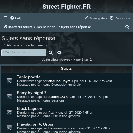
Street Fighter.FR
FAQ
S’enregistrer
Connexion
R
Index du forum
Rechercher
Sujets sans réponse
e
Sujets sans réponse
c
Aller à la recherche avancée
h
Rechercher
Recherche avancée
e
35 résultats trouvés • Page
1
sur
1
r
Sujets
c
Topic poésie
h
Dernier message par
abouhourayra
«
jeu. août 14, 2025 9:55 am
e
Message posté… dans
Discussion générale
r
Parry by night 3
Dernier message par
Auber1083
«
sam. oct. 23, 2021 1:59 pm
Message posté… dans
Sessions
Black Lagoon
Dernier message par
Ray
«
lun. juil. 27, 2020 4:45 am
Message posté… dans
Discussion générale
Playstation 4: Orbis
Dernier message par
hatsumomo
«
sam. mars 31, 2012 9:46 pm
Message posté… dans
Discussion générale