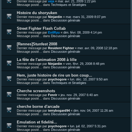
Dernier message par
veja
«
mar. avr. 21, 2009 1:22 pm
Message posté… dans
Techniques et Stratégies
Histoire du shoryuken
Dernier message par
Ninjardin
«
mar. mars 31, 2009 8:07 pm
Message posté… dans
Discussion générale
Street Fighter Flash Collab
Dernier message par
EvilRyu
«
dim. févr. 08, 2009 4:14 pm
Message posté… dans
Discussion générale
[Rennes]Stunfest 2008
Dernier message par
Resident Fighter
«
mer. avr. 09, 2008 12:18 pm
Message posté… dans
Discussion générale
La fête de l'animation 2008 à lille
Dernier message par
Ninjardin
«
ven. févr. 29, 2008 8:48 pm
Message posté… dans
Discussion générale
Hem, juste histoire de rire un bon coup...
Dernier message par
psychogore
«
lun. déc. 10, 2007 9:50 am
Message posté… dans
Techniques et Stratégies
Cherche screenshots
Dernier message par
Fenrir
«
jeu. nov. 29, 2007 6:40 am
Message posté… dans
Discussion générale
cherche borne d'arcade
Dernier message par
terrybogard94
«
dim. nov. 04, 2007 11:26 am
Message posté… dans
Discussion générale
Emulation et fidelité...
Dernier message par
psychogore
«
lun. juil. 02, 2007 5:31 pm
Message posté… dans
Discussion générale