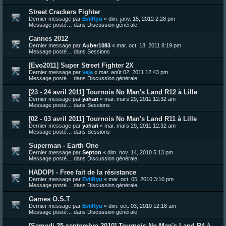
Street Crackers Fighter
Dernier message par
EvilRyu
«
dim. janv. 15, 2012 2:28 pm
Message posté… dans
Discussion générale
Cannes 2012
Dernier message par
Auber1083
«
mar. oct. 18, 2011 8:19 pm
Message posté… dans
Sessions
[Evo2011] Super Street Fighter 2X
Dernier message par
veja
«
mar. août 02, 2011 12:43 pm
Message posté… dans
Discussion générale
[23 - 24 avril 2011] Tournois No Man's Land R12 à Lille
Dernier message par
yahari
«
mar. mars 29, 2011 12:32 am
Message posté… dans
Sessions
[02 - 03 avril 2011] Tournois No Man's Land R11 à Lille
Dernier message par
yahari
«
mar. mars 29, 2011 12:32 am
Message posté… dans
Sessions
Superman - Earth One
Dernier message par
Septon
«
dim. nov. 14, 2010 5:13 pm
Message posté… dans
Discussion générale
HADOPI - Free fait de la résistance
Dernier message par
EvilRyu
«
mar. oct. 05, 2010 3:10 pm
Message posté… dans
Discussion générale
Games O.S.T
Dernier message par
EvilRyu
«
dim. oct. 03, 2010 12:16 am
Message posté… dans
Discussion générale
[Samedi 25 septembre 2010] Tournois No Man's Land R4 à