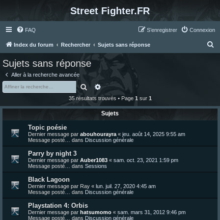
Street Fighter.FR
FAQ
S’enregistrer
Connexion
R
Index du forum
Rechercher
Sujets sans réponse
e
Sujets sans réponse
c
Aller à la recherche avancée
h
Rechercher
Recherche avancée
e
35 résultats trouvés • Page
1
sur
1
r
Sujets
c
Topic poésie
h
Dernier message par
abouhourayra
«
jeu. août 14, 2025 9:55 am
e
Message posté… dans
Discussion générale
r
Parry by night 3
Dernier message par
Auber1083
«
sam. oct. 23, 2021 1:59 pm
Message posté… dans
Sessions
Black Lagoon
Dernier message par
Ray
«
lun. juil. 27, 2020 4:45 am
Message posté… dans
Discussion générale
Playstation 4: Orbis
Dernier message par
hatsumomo
«
sam. mars 31, 2012 9:46 pm
Message posté… dans
Discussion générale