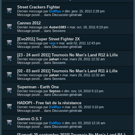
Street Crackers Fighter
Dernier message par
EvilRyu
«
dim. janv. 15, 2012 2:28 pm
Message posté… dans
Discussion générale
Cannes 2012
Dernier message par
Auber1083
«
mar. oct. 18, 2011 8:19 pm
Message posté… dans
Sessions
[Evo2011] Super Street Fighter 2X
Dernier message par
veja
«
mar. août 02, 2011 12:43 pm
Message posté… dans
Discussion générale
[23 - 24 avril 2011] Tournois No Man's Land R12 à Lille
Dernier message par
yahari
«
mar. mars 29, 2011 12:32 am
Message posté… dans
Sessions
[02 - 03 avril 2011] Tournois No Man's Land R11 à Lille
Dernier message par
yahari
«
mar. mars 29, 2011 12:32 am
Message posté… dans
Sessions
Superman - Earth One
Dernier message par
Septon
«
dim. nov. 14, 2010 5:13 pm
Message posté… dans
Discussion générale
HADOPI - Free fait de la résistance
Dernier message par
EvilRyu
«
mar. oct. 05, 2010 3:10 pm
Message posté… dans
Discussion générale
Games O.S.T
Dernier message par
EvilRyu
«
dim. oct. 03, 2010 12:16 am
Message posté… dans
Discussion générale
[Samedi 25 septembre 2010] Tournois No Man's Land R4 à