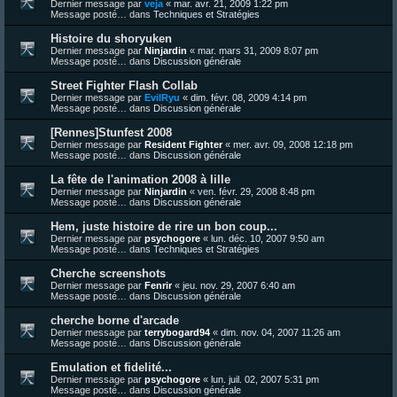
Dernier message par
veja
«
mar. avr. 21, 2009 1:22 pm
Message posté… dans
Techniques et Stratégies
Histoire du shoryuken
Dernier message par
Ninjardin
«
mar. mars 31, 2009 8:07 pm
Message posté… dans
Discussion générale
Street Fighter Flash Collab
Dernier message par
EvilRyu
«
dim. févr. 08, 2009 4:14 pm
Message posté… dans
Discussion générale
[Rennes]Stunfest 2008
Dernier message par
Resident Fighter
«
mer. avr. 09, 2008 12:18 pm
Message posté… dans
Discussion générale
La fête de l'animation 2008 à lille
Dernier message par
Ninjardin
«
ven. févr. 29, 2008 8:48 pm
Message posté… dans
Discussion générale
Hem, juste histoire de rire un bon coup...
Dernier message par
psychogore
«
lun. déc. 10, 2007 9:50 am
Message posté… dans
Techniques et Stratégies
Cherche screenshots
Dernier message par
Fenrir
«
jeu. nov. 29, 2007 6:40 am
Message posté… dans
Discussion générale
cherche borne d'arcade
Dernier message par
terrybogard94
«
dim. nov. 04, 2007 11:26 am
Message posté… dans
Discussion générale
Emulation et fidelité...
Dernier message par
psychogore
«
lun. juil. 02, 2007 5:31 pm
Message posté… dans
Discussion générale