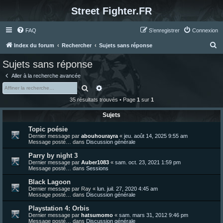
Street Fighter.FR
FAQ
S’enregistrer
Connexion
R
Index du forum
Rechercher
Sujets sans réponse
e
Sujets sans réponse
c
Aller à la recherche avancée
h
Rechercher
Recherche avancée
e
35 résultats trouvés • Page
1
sur
1
r
Sujets
c
Topic poésie
h
Dernier message par
abouhourayra
«
jeu. août 14, 2025 9:55 am
e
Message posté… dans
Discussion générale
r
Parry by night 3
Dernier message par
Auber1083
«
sam. oct. 23, 2021 1:59 pm
Message posté… dans
Sessions
Black Lagoon
Dernier message par
Ray
«
lun. juil. 27, 2020 4:45 am
Message posté… dans
Discussion générale
Playstation 4: Orbis
Dernier message par
hatsumomo
«
sam. mars 31, 2012 9:46 pm
Message posté… dans
Discussion générale