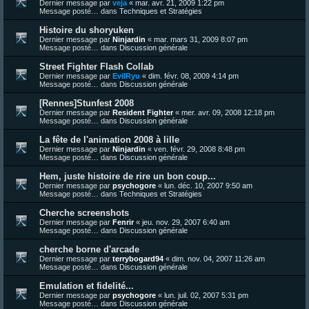
Dernier message par
veja
«
mar. avr. 21, 2009 1:22 pm
Message posté… dans
Techniques et Stratégies
Histoire du shoryuken
Dernier message par
Ninjardin
«
mar. mars 31, 2009 8:07 pm
Message posté… dans
Discussion générale
Street Fighter Flash Collab
Dernier message par
EvilRyu
«
dim. févr. 08, 2009 4:14 pm
Message posté… dans
Discussion générale
[Rennes]Stunfest 2008
Dernier message par
Resident Fighter
«
mer. avr. 09, 2008 12:18 pm
Message posté… dans
Discussion générale
La fête de l'animation 2008 à lille
Dernier message par
Ninjardin
«
ven. févr. 29, 2008 8:48 pm
Message posté… dans
Discussion générale
Hem, juste histoire de rire un bon coup...
Dernier message par
psychogore
«
lun. déc. 10, 2007 9:50 am
Message posté… dans
Techniques et Stratégies
Cherche screenshots
Dernier message par
Fenrir
«
jeu. nov. 29, 2007 6:40 am
Message posté… dans
Discussion générale
cherche borne d'arcade
Dernier message par
terrybogard94
«
dim. nov. 04, 2007 11:26 am
Message posté… dans
Discussion générale
Emulation et fidelité...
Dernier message par
psychogore
«
lun. juil. 02, 2007 5:31 pm
Message posté… dans
Discussion générale