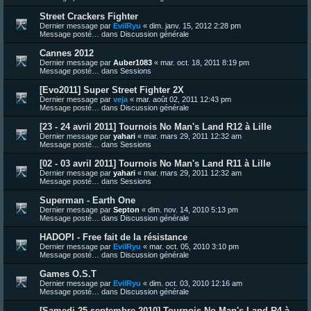
Street Crackers Fighter
Dernier message par
EvilRyu
«
dim. janv. 15, 2012 2:28 pm
Message posté… dans
Discussion générale
Cannes 2012
Dernier message par
Auber1083
«
mar. oct. 18, 2011 8:19 pm
Message posté… dans
Sessions
[Evo2011] Super Street Fighter 2X
Dernier message par
veja
«
mar. août 02, 2011 12:43 pm
Message posté… dans
Discussion générale
[23 - 24 avril 2011] Tournois No Man's Land R12 à Lille
Dernier message par
yahari
«
mar. mars 29, 2011 12:32 am
Message posté… dans
Sessions
[02 - 03 avril 2011] Tournois No Man's Land R11 à Lille
Dernier message par
yahari
«
mar. mars 29, 2011 12:32 am
Message posté… dans
Sessions
Superman - Earth One
Dernier message par
Septon
«
dim. nov. 14, 2010 5:13 pm
Message posté… dans
Discussion générale
HADOPI - Free fait de la résistance
Dernier message par
EvilRyu
«
mar. oct. 05, 2010 3:10 pm
Message posté… dans
Discussion générale
Games O.S.T
Dernier message par
EvilRyu
«
dim. oct. 03, 2010 12:16 am
Message posté… dans
Discussion générale
[Samedi 25 septembre 2010] Tournois No Man's Land R4 à