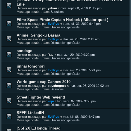
Lille
Dernier message par
yahari
«
mer. sept. 08, 2010 11:12 pm
Message posté… dans
Sessions
Film: Space Pirate Captain Harlock ( Albator quoi )
Dernier message par
EvilRyu
«
sam. juil. 31, 2010 6:44 pm
Message posté… dans
Discussion générale
Anime: Sengoku Basara
Dernier message par
EvilRyu
«
dim. juil. 25, 2010 2:43 am
Message posté… dans
Discussion générale
sondage
Dernier message par
Ray
«
mar. avr. 20, 2010 9:22 pm
Message posté… dans
Discussion générale
jinnai tomonori
Dernier message par
EvilRyu
«
mar. avr. 20, 2010 5:24 pm
Message posté… dans
Discussion générale
World game cup Cannes 2010
Dernier message par
psychogore
«
mar. oct. 06, 2009 12:02 pm
Message posté… dans
Sessions
Street Fighter Web revient!
Dernier message par
veja
«
lun. sept. 07, 2009 9:56 pm
Message posté… dans
Discussion générale
SFFR LinkedIN
Dernier message par
EvilRyu
«
mer. juil. 08, 2009 4:47 pm
Message posté… dans
Discussion générale
[SSF2X]E.Honda Thread