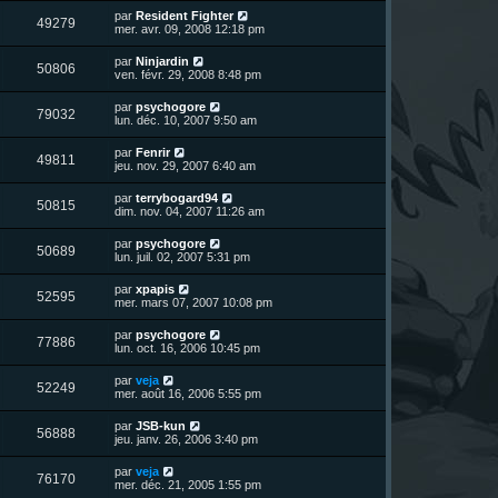
r
u
e
n
s
D
par
Resident Fighter
s
m
V
49279
i
a
e
mer. avr. 09, 2008 12:18 pm
e
e
e
g
r
s
r
u
e
n
s
D
par
Ninjardin
s
m
V
50806
i
a
e
ven. févr. 29, 2008 8:48 pm
e
e
e
g
r
s
r
u
e
n
s
D
par
psychogore
s
m
V
79032
i
a
e
lun. déc. 10, 2007 9:50 am
e
e
e
g
r
s
r
u
e
n
s
D
par
Fenrir
s
m
V
49811
i
a
e
jeu. nov. 29, 2007 6:40 am
e
e
e
g
r
s
r
u
e
n
s
D
par
terrybogard94
s
m
V
50815
i
a
e
dim. nov. 04, 2007 11:26 am
e
e
e
g
r
s
r
u
e
n
s
D
par
psychogore
s
m
V
50689
i
a
e
lun. juil. 02, 2007 5:31 pm
e
e
e
g
r
s
r
u
e
n
s
D
par
xpapis
s
m
V
52595
i
a
e
mer. mars 07, 2007 10:08 pm
e
e
e
g
r
s
r
u
e
n
s
D
par
psychogore
s
m
V
77886
i
a
e
lun. oct. 16, 2006 10:45 pm
e
e
e
g
r
s
r
u
e
n
s
D
par
veja
s
m
V
52249
i
a
e
mer. août 16, 2006 5:55 pm
e
e
e
g
r
s
r
u
e
n
s
D
par
JSB-kun
s
m
V
56888
i
a
e
jeu. janv. 26, 2006 3:40 pm
e
e
e
g
r
s
r
u
e
n
s
D
par
veja
s
m
V
76170
i
a
e
mer. déc. 21, 2005 1:55 pm
e
e
e
g
r