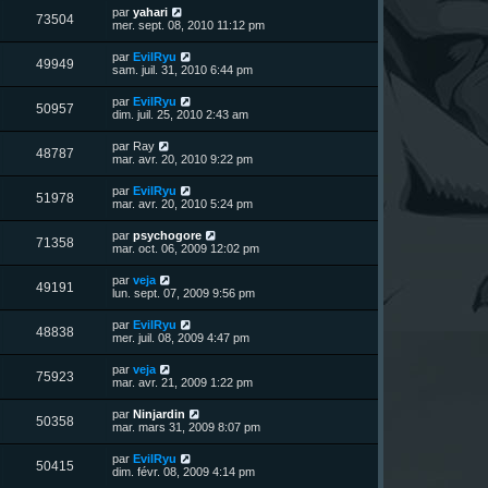
u
e
n
s
D
par
yahari
s
m
V
73504
i
a
e
mer. sept. 08, 2010 11:12 pm
e
e
e
g
r
s
r
u
e
n
s
D
par
EvilRyu
s
m
V
49949
i
a
e
sam. juil. 31, 2010 6:44 pm
e
e
e
g
r
s
r
u
e
n
s
D
par
EvilRyu
s
m
V
50957
i
a
e
dim. juil. 25, 2010 2:43 am
e
e
e
g
r
s
r
u
e
n
s
D
par
Ray
s
m
V
48787
i
a
e
mar. avr. 20, 2010 9:22 pm
e
e
e
g
r
s
r
u
e
n
s
D
par
EvilRyu
s
m
V
51978
i
a
e
mar. avr. 20, 2010 5:24 pm
e
e
e
g
r
s
r
u
e
n
s
D
par
psychogore
s
m
V
71358
i
a
e
mar. oct. 06, 2009 12:02 pm
e
e
e
g
r
s
r
u
e
n
s
D
par
veja
s
m
V
49191
i
a
e
lun. sept. 07, 2009 9:56 pm
e
e
e
g
r
s
r
u
e
n
s
D
par
EvilRyu
s
m
V
48838
i
a
e
mer. juil. 08, 2009 4:47 pm
e
e
e
g
r
s
r
u
e
n
s
D
par
veja
s
m
V
75923
i
a
e
mar. avr. 21, 2009 1:22 pm
e
e
e
g
r
s
r
u
e
n
s
D
par
Ninjardin
s
m
V
50358
i
a
e
mar. mars 31, 2009 8:07 pm
e
e
e
g
r
s
r
u
e
n
s
D
par
EvilRyu
s
m
V
50415
i
a
e
dim. févr. 08, 2009 4:14 pm
e
e
e
g
r
s