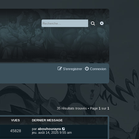
Rechercher
Recherche avan
S’enregistrer
Connexion
35 résultats trouvés • Page
1
sur
1
VUES
DERNIER MESSAGE
D
par
abouhourayra
V
45828
e
jeu. août 14, 2025 9:55 am
r
u