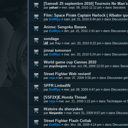
[Samedi 25 septembre 2010] Tournois No Man's 
par
yahari
»
mer. sept. 08, 2010 11:12 pm
» dans
Sessions
Film: Space Pirate Captain Harlock ( Albator quo
par
EvilRyu
»
sam. juil. 31, 2010 6:44 pm
» dans
Discussion
Anime: Sengoku Basara
par
EvilRyu
»
dim. juil. 25, 2010 2:43 am
» dans
Discussion 
sondage
par
Ray
»
mar. avr. 20, 2010 9:22 pm
» dans
Discussion
jinnai tomonori
par
EvilRyu
»
mar. avr. 20, 2010 5:24 pm
» dans
Discussion
World game cup Cannes 2010
par
psychogore
»
mar. oct. 06, 2009 12:02 pm
» dans
Sess
Street Fighter Web revient!
par
veja
»
lun. sept. 07, 2009 9:56 pm
» dans
Discussion gén
SFFR LinkedIN
par
EvilRyu
»
mer. juil. 08, 2009 4:47 pm
» dans
Discussion 
[SSF2X]E.Honda Thread
par
veja
»
mar. avr. 21, 2009 1:22 pm
» dans
Techniques et S
Histoire du shoryuken
par
Ninjardin
»
mar. mars 31, 2009 8:07 pm
» dans
Discuss
Street Fighter Flash Collab
par
EvilRyu
»
dim. févr. 08, 2009 4:14 pm
» dans
Discussion