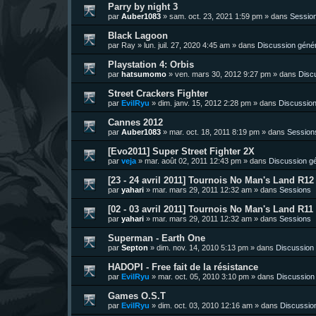
Parry by night 3
par
Auber1083
»
sam. oct. 23, 2021 1:59 pm
» dans
Sessio
Black Lagoon
par
Ray
»
lun. juil. 27, 2020 4:45 am
» dans
Discussion géné
Playstation 4: Orbis
par
hatsumomo
»
ven. mars 30, 2012 9:27 pm
» dans
Disc
Street Crackers Fighter
par
EvilRyu
»
dim. janv. 15, 2012 2:28 pm
» dans
Discussion
Cannes 2012
par
Auber1083
»
mar. oct. 18, 2011 8:19 pm
» dans
Session
[Evo2011] Super Street Fighter 2X
par
veja
»
mar. août 02, 2011 12:43 pm
» dans
Discussion g
[23 - 24 avril 2011] Tournois No Man's Land R12 
par
yahari
»
mar. mars 29, 2011 12:32 am
» dans
Sessions
[02 - 03 avril 2011] Tournois No Man's Land R11 
par
yahari
»
mar. mars 29, 2011 12:32 am
» dans
Sessions
Superman - Earth One
par
Septon
»
dim. nov. 14, 2010 5:13 pm
» dans
Discussion
HADOPI - Free fait de la résistance
par
EvilRyu
»
mar. oct. 05, 2010 3:10 pm
» dans
Discussion
Games O.S.T
par
EvilRyu
»
dim. oct. 03, 2010 12:16 am
» dans
Discussio