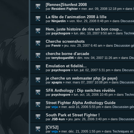
[Rennes]Stunfest 2008
par
Resident Fighter
»
mer. avr. 09, 2008 12:18 pm
» dans
La fête de l'animation 2008 à lille
par
Ninjardin
»
ven. févr. 29, 2008 8:48 pm
» dans
Discussi
Hem, juste histoire de rire un bon coup...
par
psychogore
»
lun. déc. 10, 2007 9:50 am
» dans
Techni
Cherche screenshots
par
Fenrir
»
jeu. nov. 29, 2007 6:40 am
» dans
Discussion g
cherche borne d'arcade
par
terrybogard94
»
dim. nov. 04, 2007 11:26 am
» dans
Dis
Emulation et fidelité...
par
psychogore
»
lun. juil. 02, 2007 5:31 pm
» dans
Discuss
je cherche un webmaster php (je paye)
par
xpapis
»
mer. mars 07, 2007 10:08 pm
» dans
Discussio
SFA Anthology : Dip switches révélés
par
psychogore
»
lun. oct. 16, 2006 10:45 pm
» dans
Techni
Street Fighter Alpha Anthology Guide
par
veja
»
mer. août 16, 2006 5:55 pm
» dans
Discussion gé
South Park et Street Fighter !
par
JSB-kun
»
jeu. janv. 26, 2006 3:40 pm
» dans
Discussio
[CVS2]
par
veja
»
mer. déc. 21, 2005 1:55 pm
» dans
Techniques et 