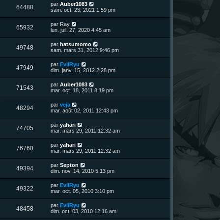
n
D
par
Auber1083
V
64488
i
e
sam. oct. 23, 2021 1:59 pm
e
e
r
r
u
n
D
par
Ray
s
m
V
65932
i
e
lun. juil. 27, 2020 4:45 am
e
e
e
r
s
r
u
n
s
D
par
hatsumomo
s
m
V
49748
i
a
e
sam. mars 31, 2012 9:46 pm
e
e
e
g
r
s
r
u
e
n
s
D
par
EvilRyu
s
m
V
47949
i
a
e
dim. janv. 15, 2012 2:28 pm
e
e
e
g
r
s
r
u
e
n
s
D
par
Auber1083
s
m
V
71543
i
a
e
mar. oct. 18, 2011 8:19 pm
e
e
e
g
r
s
r
u
e
n
s
D
par
veja
s
m
V
48294
i
a
e
mar. août 02, 2011 12:43 pm
e
e
e
g
r
s
r
u
e
n
s
D
par
yahari
s
m
V
74705
i
a
e
mar. mars 29, 2011 12:32 am
e
e
e
g
r
s
r
u
e
n
s
D
par
yahari
s
m
V
76760
i
a
e
mar. mars 29, 2011 12:32 am
e
e
e
g
r
s
r
u
e
n
s
D
par
Septon
s
m
V
49394
i
a
e
dim. nov. 14, 2010 5:13 pm
e
e
e
g
r
s
r
u
e
n
s
D
par
EvilRyu
s
m
V
49322
i
a
e
mar. oct. 05, 2010 3:10 pm
e
e
e
g
r
s
r
u
e
n
s
D
par
EvilRyu
s
m
V
48458
i
a
e
dim. oct. 03, 2010 12:16 am
e
e
e
g
r
s
r