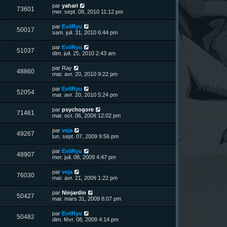
u
e
n
s
D
par
yahari
s
m
V
73601
i
a
e
mer. sept. 08, 2010 11:12 pm
e
e
e
g
r
s
r
u
e
n
s
D
par
EvilRyu
s
m
V
50017
i
a
e
sam. juil. 31, 2010 6:44 pm
e
e
e
g
r
s
r
u
e
n
s
D
par
EvilRyu
s
m
V
51037
i
a
e
dim. juil. 25, 2010 2:43 am
e
e
e
g
r
s
r
u
e
n
s
D
par
Ray
s
m
V
48860
i
a
e
mar. avr. 20, 2010 9:22 pm
e
e
e
g
r
s
r
u
e
n
s
D
par
EvilRyu
s
m
V
52054
i
a
e
mar. avr. 20, 2010 5:24 pm
e
e
e
g
r
s
r
u
e
n
s
D
par
psychogore
s
m
V
71461
i
a
e
mar. oct. 06, 2009 12:02 pm
e
e
e
g
r
s
r
u
e
n
s
D
par
veja
s
m
V
49267
i
a
e
lun. sept. 07, 2009 9:56 pm
e
e
e
g
r
s
r
u
e
n
s
D
par
EvilRyu
s
m
V
48907
i
a
e
mer. juil. 08, 2009 4:47 pm
e
e
e
g
r
s
r
u
e
n
s
D
par
veja
s
m
V
76030
i
a
e
mar. avr. 21, 2009 1:22 pm
e
e
e
g
r
s
r
u
e
n
s
D
par
Ninjardin
s
m
V
50427
i
a
e
mar. mars 31, 2009 8:07 pm
e
e
e
g
r
s
r
u
e
n
s
D
par
EvilRyu
s
m
V
50482
i
a
e
dim. févr. 08, 2009 4:14 pm
e
e
e
g
r
s