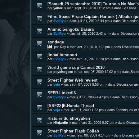
[Samedi 25 septembre 2010] Tournois No Man's 
par
yahari
»
mer. sept. 08, 2010 11:12 pm
» dans
Sessions
Film: Space Pirate Captain Harlock ( Albator quo
par
EvilRyu
»
sam. juil. 31, 2010 6:44 pm
» dans
Discussion
Anime: Sengoku Basara
par
EvilRyu
»
dim. juil. 25, 2010 2:43 am
» dans
Discussion 
sondage
par
Ray
»
mar. avr. 20, 2010 9:22 pm
» dans
Discussion
jinnai tomonori
par
EvilRyu
»
mar. avr. 20, 2010 5:24 pm
» dans
Discussion
World game cup Cannes 2010
par
psychogore
»
mar. oct. 06, 2009 12:02 pm
» dans
Sess
Street Fighter Web revient!
par
veja
»
lun. sept. 07, 2009 9:56 pm
» dans
Discussion gén
SFFR LinkedIN
par
EvilRyu
»
mer. juil. 08, 2009 4:47 pm
» dans
Discussion 
[SSF2X]E.Honda Thread
par
veja
»
mar. avr. 21, 2009 1:22 pm
» dans
Techniques et S
Histoire du shoryuken
par
Ninjardin
»
mar. mars 31, 2009 8:07 pm
» dans
Discuss
Street Fighter Flash Collab
par
EvilRyu
»
dim. févr. 08, 2009 4:14 pm
» dans
Discussion