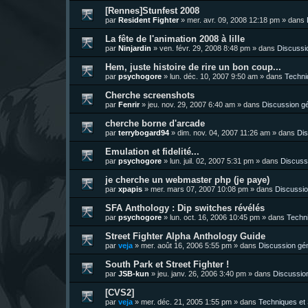
[Rennes]Stunfest 2008
par
Resident Fighter
»
mer. avr. 09, 2008 12:18 pm
» dans
La fête de l'animation 2008 à lille
par
Ninjardin
»
ven. févr. 29, 2008 8:48 pm
» dans
Discussi
Hem, juste histoire de rire un bon coup...
par
psychogore
»
lun. déc. 10, 2007 9:50 am
» dans
Techni
Cherche screenshots
par
Fenrir
»
jeu. nov. 29, 2007 6:40 am
» dans
Discussion g
cherche borne d'arcade
par
terrybogard94
»
dim. nov. 04, 2007 11:26 am
» dans
Dis
Emulation et fidelité...
par
psychogore
»
lun. juil. 02, 2007 5:31 pm
» dans
Discuss
je cherche un webmaster php (je paye)
par
xpapis
»
mer. mars 07, 2007 10:08 pm
» dans
Discussio
SFA Anthology : Dip switches révélés
par
psychogore
»
lun. oct. 16, 2006 10:45 pm
» dans
Techni
Street Fighter Alpha Anthology Guide
par
veja
»
mer. août 16, 2006 5:55 pm
» dans
Discussion gé
South Park et Street Fighter !
par
JSB-kun
»
jeu. janv. 26, 2006 3:40 pm
» dans
Discussio
[CVS2]
par
veja
»
mer. déc. 21, 2005 1:55 pm
» dans
Techniques et 