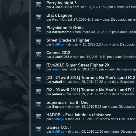
Parry by night 3
par
Auber1083
»
sam. oct. 23, 2021 1:59 pm
» dans
Sessio
Black Lagoon
par
Ray
»
lun. juil. 27, 2020 4:45 am
» dans
Discussion géné
Playstation 4: Orbis
par
hatsumomo
»
ven. mars 30, 2012 9:27 pm
» dans
Disc
Street Crackers Fighter
par
EvilRyu
»
dim. janv. 15, 2012 2:28 pm
» dans
Discussion
Cannes 2012
par
Auber1083
»
mar. oct. 18, 2011 8:19 pm
» dans
Session
[Evo2011] Super Street Fighter 2X
par
veja
»
mar. août 02, 2011 12:43 pm
» dans
Discussion g
[23 - 24 avril 2011] Tournois No Man's Land R12 
par
yahari
»
mar. mars 29, 2011 12:32 am
» dans
Sessions
[02 - 03 avril 2011] Tournois No Man's Land R11 
par
yahari
»
mar. mars 29, 2011 12:32 am
» dans
Sessions
Superman - Earth One
par
Septon
»
dim. nov. 14, 2010 5:13 pm
» dans
Discussion
HADOPI - Free fait de la résistance
par
EvilRyu
»
mar. oct. 05, 2010 3:10 pm
» dans
Discussion
Games O.S.T
par
EvilRyu
»
dim. oct. 03, 2010 12:16 am
» dans
Discussio