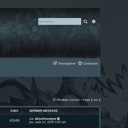
Rechercher
Recherche avan
S’enregistrer
Connexion
35 résultats trouvés • Page
1
sur
1
VUES
DERNIER MESSAGE
D
par
abouhourayra
V
45949
e
jeu. août 14, 2025 9:55 am
r
u