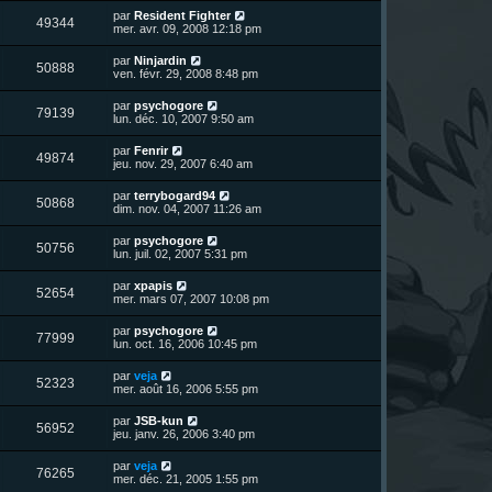
r
u
e
n
s
D
par
Resident Fighter
s
m
V
49344
i
a
e
mer. avr. 09, 2008 12:18 pm
e
e
e
g
r
s
r
u
e
n
s
D
par
Ninjardin
s
m
V
50888
i
a
e
ven. févr. 29, 2008 8:48 pm
e
e
e
g
r
s
r
u
e
n
s
D
par
psychogore
s
m
V
79139
i
a
e
lun. déc. 10, 2007 9:50 am
e
e
e
g
r
s
r
u
e
n
s
D
par
Fenrir
s
m
V
49874
i
a
e
jeu. nov. 29, 2007 6:40 am
e
e
e
g
r
s
r
u
e
n
s
D
par
terrybogard94
s
m
V
50868
i
a
e
dim. nov. 04, 2007 11:26 am
e
e
e
g
r
s
r
u
e
n
s
D
par
psychogore
s
m
V
50756
i
a
e
lun. juil. 02, 2007 5:31 pm
e
e
e
g
r
s
r
u
e
n
s
D
par
xpapis
s
m
V
52654
i
a
e
mer. mars 07, 2007 10:08 pm
e
e
e
g
r
s
r
u
e
n
s
D
par
psychogore
s
m
V
77999
i
a
e
lun. oct. 16, 2006 10:45 pm
e
e
e
g
r
s
r
u
e
n
s
D
par
veja
s
m
V
52323
i
a
e
mer. août 16, 2006 5:55 pm
e
e
e
g
r
s
r
u
e
n
s
D
par
JSB-kun
s
m
V
56952
i
a
e
jeu. janv. 26, 2006 3:40 pm
e
e
e
g
r
s
r
u
e
n
s
D
par
veja
s
m
V
76265
i
a
e
mer. déc. 21, 2005 1:55 pm
e
e
e
g
r