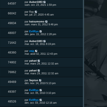
n
D
par
Auber1083
V
64597
i
e
sam. oct. 23, 2021 1:59 pm
e
e
r
r
u
n
D
par
Ray
s
m
V
66042
i
e
lun. juil. 27, 2020 4:45 am
e
e
e
r
s
r
u
n
s
D
par
hatsumomo
s
m
V
49834
i
a
e
sam. mars 31, 2012 9:46 pm
e
e
e
g
r
s
r
u
e
n
s
D
par
EvilRyu
s
m
V
48007
i
a
e
dim. janv. 15, 2012 2:28 pm
e
e
e
g
r
s
r
u
e
n
s
D
par
Auber1083
s
m
V
71642
i
a
e
mar. oct. 18, 2011 8:19 pm
e
e
e
g
r
s
r
u
e
n
s
D
par
veja
s
m
V
48360
i
a
e
mar. août 02, 2011 12:43 pm
e
e
e
g
r
s
r
u
e
n
s
D
par
yahari
s
m
V
74802
i
a
e
mar. mars 29, 2011 12:32 am
e
e
e
g
r
s
r
u
e
n
s
D
par
yahari
s
m
V
76862
i
a
e
mar. mars 29, 2011 12:32 am
e
e
e
g
r
s
r
u
e
n
s
D
par
Septon
s
m
V
49469
i
a
e
dim. nov. 14, 2010 5:13 pm
e
e
e
g
r
s
r
u
e
n
s
D
par
EvilRyu
s
m
V
49397
i
a
e
mar. oct. 05, 2010 3:10 pm
e
e
e
g
r
s
r
u
e
n
s
D
par
EvilRyu
s
m
V
48526
i
a
e
dim. oct. 03, 2010 12:16 am
e
e
e
g
r
s
r