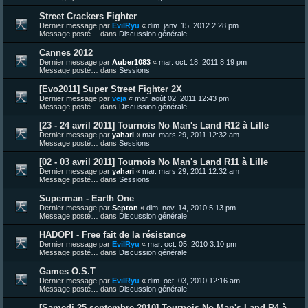
Street Crackers Fighter
Dernier message par
EvilRyu
«
dim. janv. 15, 2012 2:28 pm
Message posté… dans
Discussion générale
Cannes 2012
Dernier message par
Auber1083
«
mar. oct. 18, 2011 8:19 pm
Message posté… dans
Sessions
[Evo2011] Super Street Fighter 2X
Dernier message par
veja
«
mar. août 02, 2011 12:43 pm
Message posté… dans
Discussion générale
[23 - 24 avril 2011] Tournois No Man's Land R12 à Lille
Dernier message par
yahari
«
mar. mars 29, 2011 12:32 am
Message posté… dans
Sessions
[02 - 03 avril 2011] Tournois No Man's Land R11 à Lille
Dernier message par
yahari
«
mar. mars 29, 2011 12:32 am
Message posté… dans
Sessions
Superman - Earth One
Dernier message par
Septon
«
dim. nov. 14, 2010 5:13 pm
Message posté… dans
Discussion générale
HADOPI - Free fait de la résistance
Dernier message par
EvilRyu
«
mar. oct. 05, 2010 3:10 pm
Message posté… dans
Discussion générale
Games O.S.T
Dernier message par
EvilRyu
«
dim. oct. 03, 2010 12:16 am
Message posté… dans
Discussion générale
[Samedi 25 septembre 2010] Tournois No Man's Land R4 à