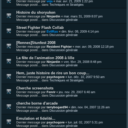
Dernier message par
veja
«
mar. avr. 21, 2009 1:22 pm
Message posté… dans
Techniques et Stratégies
Histoire du shoryuken
Dernier message par
Ninjardin
«
mar. mars 31, 2009 8:07 pm
Message posté… dans
Discussion générale
Street Fighter Flash Collab
Dernier message par
EvilRyu
«
dim. févr. 08, 2009 4:14 pm
Message posté… dans
Discussion générale
[Rennes]Stunfest 2008
Dernier message par
Resident Fighter
«
mer. avr. 09, 2008 12:18 pm
Message posté… dans
Discussion générale
La fête de l'animation 2008 à lille
Dernier message par
Ninjardin
«
ven. févr. 29, 2008 8:48 pm
Message posté… dans
Discussion générale
Hem, juste histoire de rire un bon coup...
Dernier message par
psychogore
«
lun. déc. 10, 2007 9:50 am
Message posté… dans
Techniques et Stratégies
Cherche screenshots
Dernier message par
Fenrir
«
jeu. nov. 29, 2007 6:40 am
Message posté… dans
Discussion générale
cherche borne d'arcade
Dernier message par
terrybogard94
«
dim. nov. 04, 2007 11:26 am
Message posté… dans
Discussion générale
Emulation et fidelité...
Dernier message par
psychogore
«
lun. juil. 02, 2007 5:31 pm
Message posté… dans
Discussion générale