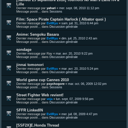
Lille
Dernier message par
yahari
«
mer. sept. 08, 2010 11:12 pm
Message posté… dans
Sessions
Film: Space Pirate Captain Harlock ( Albator quoi )
Dernier message par
EvilRyu
«
sam. juil. 31, 2010 6:44 pm
Message posté… dans
Discussion générale
Anime: Sengoku Basara
Dernier message par
EvilRyu
«
dim. juil. 25, 2010 2:43 am
Message posté… dans
Discussion générale
sondage
Dernier message par
Ray
«
mar. avr. 20, 2010 9:22 pm
Message posté… dans
Discussion générale
jinnai tomonori
Dernier message par
EvilRyu
«
mar. avr. 20, 2010 5:24 pm
Message posté… dans
Discussion générale
World game cup Cannes 2010
Dernier message par
psychogore
«
mar. oct. 06, 2009 12:02 pm
Message posté… dans
Sessions
Street Fighter Web revient!
Dernier message par
veja
«
lun. sept. 07, 2009 9:56 pm
Message posté… dans
Discussion générale
SFFR LinkedIN
Dernier message par
EvilRyu
«
mer. juil. 08, 2009 4:47 pm
Message posté… dans
Discussion générale
[SSF2X]E.Honda Thread