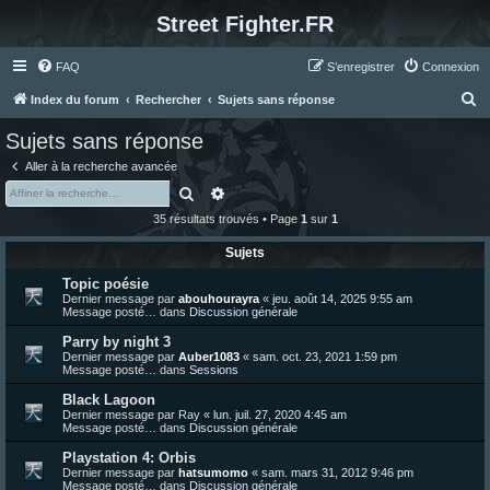
Street Fighter.FR
FAQ
S’enregistrer
Connexion
R
Index du forum
Rechercher
Sujets sans réponse
e
Sujets sans réponse
c
Aller à la recherche avancée
h
Rechercher
Recherche avancée
e
35 résultats trouvés • Page
1
sur
1
r
Sujets
c
Topic poésie
h
Dernier message par
abouhourayra
«
jeu. août 14, 2025 9:55 am
e
Message posté… dans
Discussion générale
r
Parry by night 3
Dernier message par
Auber1083
«
sam. oct. 23, 2021 1:59 pm
Message posté… dans
Sessions
Black Lagoon
Dernier message par
Ray
«
lun. juil. 27, 2020 4:45 am
Message posté… dans
Discussion générale
Playstation 4: Orbis
Dernier message par
hatsumomo
«
sam. mars 31, 2012 9:46 pm
Message posté… dans
Discussion générale