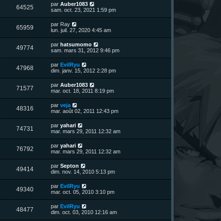
n
D
par
Auber1083
V
64525
i
e
sam. oct. 23, 2021 1:59 pm
e
e
r
r
u
n
D
par
Ray
s
m
V
65959
i
e
lun. juil. 27, 2020 4:45 am
e
e
e
r
s
r
u
n
s
D
par
hatsumomo
s
m
V
49774
i
a
e
sam. mars 31, 2012 9:46 pm
e
e
e
g
r
s
r
u
e
n
s
D
par
EvilRyu
s
m
V
47968
i
a
e
dim. janv. 15, 2012 2:28 pm
e
e
e
g
r
s
r
u
e
n
s
D
par
Auber1083
s
m
V
71577
i
a
e
mar. oct. 18, 2011 8:19 pm
e
e
e
g
r
s
r
u
e
n
s
D
par
veja
s
m
V
48316
i
a
e
mar. août 02, 2011 12:43 pm
e
e
e
g
r
s
r
u
e
n
s
D
par
yahari
s
m
V
74731
i
a
e
mar. mars 29, 2011 12:32 am
e
e
e
g
r
s
r
u
e
n
s
D
par
yahari
s
m
V
76792
i
a
e
mar. mars 29, 2011 12:32 am
e
e
e
g
r
s
r
u
e
n
s
D
par
Septon
s
m
V
49414
i
a
e
dim. nov. 14, 2010 5:13 pm
e
e
e
g
r
s
r
u
e
n
s
D
par
EvilRyu
s
m
V
49340
i
a
e
mar. oct. 05, 2010 3:10 pm
e
e
e
g
r
s
r
u
e
n
s
D
par
EvilRyu
s
m
V
48477
i
a
e
dim. oct. 03, 2010 12:16 am
e
e
e
g
r
s
r