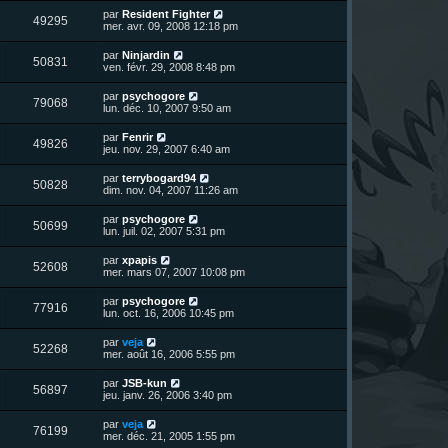
r
u
e
n
s
D
par
Resident Fighter
s
m
V
49295
i
a
e
mer. avr. 09, 2008 12:18 pm
e
e
e
g
r
s
r
u
e
n
s
D
par
Ninjardin
s
m
V
50831
i
a
e
ven. févr. 29, 2008 8:48 pm
e
e
e
g
r
s
r
u
e
n
s
D
par
psychogore
s
m
V
79068
i
a
e
lun. déc. 10, 2007 9:50 am
e
e
e
g
r
s
r
u
e
n
s
D
par
Fenrir
s
m
V
49826
i
a
e
jeu. nov. 29, 2007 6:40 am
e
e
e
g
r
s
r
u
e
n
s
D
par
terrybogard94
s
m
V
50828
i
a
e
dim. nov. 04, 2007 11:26 am
e
e
e
g
r
s
r
u
e
n
s
D
par
psychogore
s
m
V
50699
i
a
e
lun. juil. 02, 2007 5:31 pm
e
e
e
g
r
s
r
u
e
n
s
D
par
xpapis
s
m
V
52608
i
a
e
mer. mars 07, 2007 10:08 pm
e
e
e
g
r
s
r
u
e
n
s
D
par
psychogore
s
m
V
77916
i
a
e
lun. oct. 16, 2006 10:45 pm
e
e
e
g
r
s
r
u
e
n
s
D
par
veja
s
m
V
52268
i
a
e
mer. août 16, 2006 5:55 pm
e
e
e
g
r
s
r
u
e
n
s
D
par
JSB-kun
s
m
V
56897
i
a
e
jeu. janv. 26, 2006 3:40 pm
e
e
e
g
r
s
r
u
e
n
s
D
par
veja
s
m
V
76199
i
a
e
mer. déc. 21, 2005 1:55 pm
e
e
e
g
r