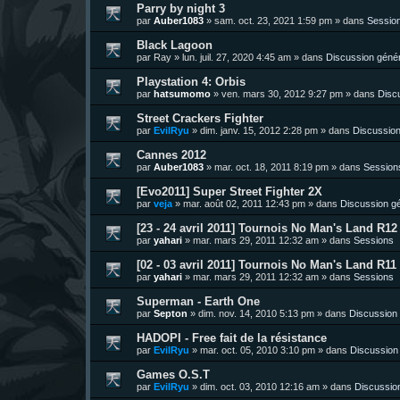
Parry by night 3
par
Auber1083
»
sam. oct. 23, 2021 1:59 pm
» dans
Sessio
Black Lagoon
par
Ray
»
lun. juil. 27, 2020 4:45 am
» dans
Discussion géné
Playstation 4: Orbis
par
hatsumomo
»
ven. mars 30, 2012 9:27 pm
» dans
Disc
Street Crackers Fighter
par
EvilRyu
»
dim. janv. 15, 2012 2:28 pm
» dans
Discussion
Cannes 2012
par
Auber1083
»
mar. oct. 18, 2011 8:19 pm
» dans
Session
[Evo2011] Super Street Fighter 2X
par
veja
»
mar. août 02, 2011 12:43 pm
» dans
Discussion g
[23 - 24 avril 2011] Tournois No Man's Land R12 
par
yahari
»
mar. mars 29, 2011 12:32 am
» dans
Sessions
[02 - 03 avril 2011] Tournois No Man's Land R11 
par
yahari
»
mar. mars 29, 2011 12:32 am
» dans
Sessions
Superman - Earth One
par
Septon
»
dim. nov. 14, 2010 5:13 pm
» dans
Discussion
HADOPI - Free fait de la résistance
par
EvilRyu
»
mar. oct. 05, 2010 3:10 pm
» dans
Discussion
Games O.S.T
par
EvilRyu
»
dim. oct. 03, 2010 12:16 am
» dans
Discussio