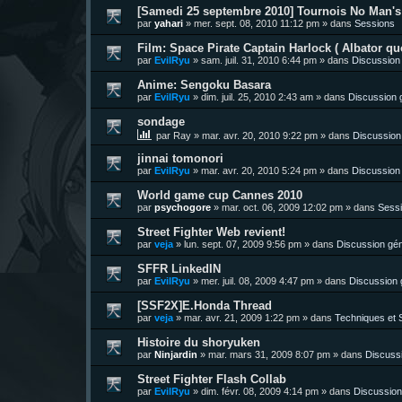
[Samedi 25 septembre 2010] Tournois No Man's 
par
yahari
»
mer. sept. 08, 2010 11:12 pm
» dans
Sessions
Film: Space Pirate Captain Harlock ( Albator quo
par
EvilRyu
»
sam. juil. 31, 2010 6:44 pm
» dans
Discussion
Anime: Sengoku Basara
par
EvilRyu
»
dim. juil. 25, 2010 2:43 am
» dans
Discussion 
sondage
par
Ray
»
mar. avr. 20, 2010 9:22 pm
» dans
Discussion
jinnai tomonori
par
EvilRyu
»
mar. avr. 20, 2010 5:24 pm
» dans
Discussion
World game cup Cannes 2010
par
psychogore
»
mar. oct. 06, 2009 12:02 pm
» dans
Sess
Street Fighter Web revient!
par
veja
»
lun. sept. 07, 2009 9:56 pm
» dans
Discussion gén
SFFR LinkedIN
par
EvilRyu
»
mer. juil. 08, 2009 4:47 pm
» dans
Discussion 
[SSF2X]E.Honda Thread
par
veja
»
mar. avr. 21, 2009 1:22 pm
» dans
Techniques et S
Histoire du shoryuken
par
Ninjardin
»
mar. mars 31, 2009 8:07 pm
» dans
Discuss
Street Fighter Flash Collab
par
EvilRyu
»
dim. févr. 08, 2009 4:14 pm
» dans
Discussion