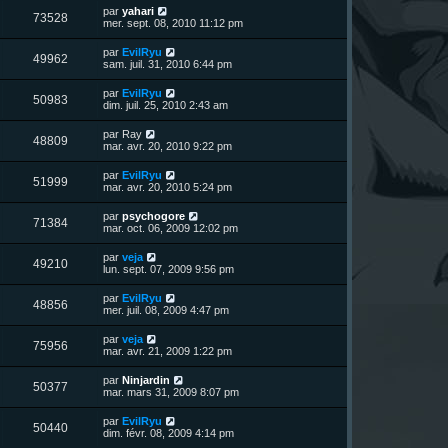
u
e
n
s
D
par
yahari
s
m
V
73528
i
a
e
mer. sept. 08, 2010 11:12 pm
e
e
e
g
r
s
r
u
e
n
s
D
par
EvilRyu
s
m
V
49962
i
a
e
sam. juil. 31, 2010 6:44 pm
e
e
e
g
r
s
r
u
e
n
s
D
par
EvilRyu
s
m
V
50983
i
a
e
dim. juil. 25, 2010 2:43 am
e
e
e
g
r
s
r
u
e
n
s
D
par
Ray
s
m
V
48809
i
a
e
mar. avr. 20, 2010 9:22 pm
e
e
e
g
r
s
r
u
e
n
s
D
par
EvilRyu
s
m
V
51999
i
a
e
mar. avr. 20, 2010 5:24 pm
e
e
e
g
r
s
r
u
e
n
s
D
par
psychogore
s
m
V
71384
i
a
e
mar. oct. 06, 2009 12:02 pm
e
e
e
g
r
s
r
u
e
n
s
D
par
veja
s
m
V
49210
i
a
e
lun. sept. 07, 2009 9:56 pm
e
e
e
g
r
s
r
u
e
n
s
D
par
EvilRyu
s
m
V
48856
i
a
e
mer. juil. 08, 2009 4:47 pm
e
e
e
g
r
s
r
u
e
n
s
D
par
veja
s
m
V
75956
i
a
e
mar. avr. 21, 2009 1:22 pm
e
e
e
g
r
s
r
u
e
n
s
D
par
Ninjardin
s
m
V
50377
i
a
e
mar. mars 31, 2009 8:07 pm
e
e
e
g
r
s
r
u
e
n
s
D
par
EvilRyu
s
m
V
50440
i
a
e
dim. févr. 08, 2009 4:14 pm
e
e
e
g
r
s