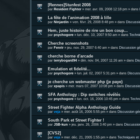
[Rennes]Stunfest 2008
par
Resident Fighter
»
mer. avr. 09, 2008 12:18 pm
» dans
La fête de l'animation 2008 à lille
par
Ninjardin
»
ven. févr. 29, 2008 8:48 pm
» dans
Discussi
Hem, juste histoire de rire un bon coup...
par
psychogore
»
lun. déc. 10, 2007 9:50 am
» dans
Techni
Cherche screenshots
par
Fenrir
»
jeu. nov. 29, 2007 6:40 am
» dans
Discussion g
cherche borne d'arcade
par
terrybogard94
»
dim. nov. 04, 2007 11:26 am
» dans
Dis
Emulation et fidelité...
par
psychogore
»
lun. juil. 02, 2007 5:31 pm
» dans
Discuss
je cherche un webmaster php (je paye)
par
xpapis
»
mer. mars 07, 2007 10:08 pm
» dans
Discussio
SFA Anthology : Dip switches révélés
par
psychogore
»
lun. oct. 16, 2006 10:45 pm
» dans
Techni
Street Fighter Alpha Anthology Guide
par
veja
»
mer. août 16, 2006 5:55 pm
» dans
Discussion gé
South Park et Street Fighter !
par
JSB-kun
»
jeu. janv. 26, 2006 3:40 pm
» dans
Discussio
[CVS2]
par
veja
»
mer. déc. 21, 2005 1:55 pm
» dans
Techniques et 