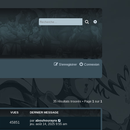
Rechercher
Recherche avan
S’enregistrer
Connexion
35 résultats trouvés • Page
1
sur
1
VUES
DERNIER MESSAGE
D
par
abouhourayra
V
45851
e
jeu. août 14, 2025 9:55 am
r
u