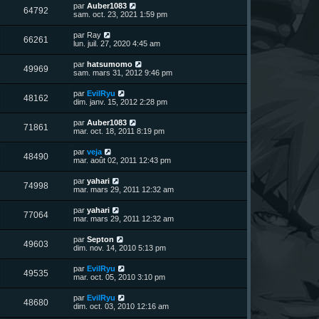
n
D
par
Auber1083
V
64792
i
e
sam. oct. 23, 2021 1:59 pm
e
e
r
r
u
n
D
par
Ray
s
m
V
66261
i
e
lun. juil. 27, 2020 4:45 am
e
e
e
r
s
r
u
n
s
D
par
hatsumomo
s
m
V
49969
i
a
e
sam. mars 31, 2012 9:46 pm
e
e
e
g
r
s
r
u
e
n
s
D
par
EvilRyu
s
m
V
48162
i
a
e
dim. janv. 15, 2012 2:28 pm
e
e
e
g
r
s
r
u
e
n
s
D
par
Auber1083
s
m
V
71861
i
a
e
mar. oct. 18, 2011 8:19 pm
e
e
e
g
r
s
r
u
e
n
s
D
par
veja
s
m
V
48490
i
a
e
mar. août 02, 2011 12:43 pm
e
e
e
g
r
s
r
u
e
n
s
D
par
yahari
s
m
V
74998
i
a
e
mar. mars 29, 2011 12:32 am
e
e
e
g
r
s
r
u
e
n
s
D
par
yahari
s
m
V
77064
i
a
e
mar. mars 29, 2011 12:32 am
e
e
e
g
r
s
r
u
e
n
s
D
par
Septon
s
m
V
49603
i
a
e
dim. nov. 14, 2010 5:13 pm
e
e
e
g
r
s
r
u
e
n
s
D
par
EvilRyu
s
m
V
49535
i
a
e
mar. oct. 05, 2010 3:10 pm
e
e
e
g
r
s
r
u
e
n
s
D
par
EvilRyu
s
m
V
48680
i
a
e
dim. oct. 03, 2010 12:16 am
e
e
e
g
r
s
r