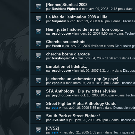
[Rennes]Stunfest 2008
par
Resident Fighter
»
mer. avr. 09, 2008 12:18 pm
» dans
La fête de l'animation 2008 à lille
par
Ninjardin
»
ven. févr. 29, 2008 8:48 pm
» dans
Discussi
Hem, juste histoire de rire un bon coup...
par
psychogore
»
lun. déc. 10, 2007 9:50 am
» dans
Techni
Cherche screenshots
par
Fenrir
»
jeu. nov. 29, 2007 6:40 am
» dans
Discussion g
cherche borne d'arcade
par
terrybogard94
»
dim. nov. 04, 2007 11:26 am
» dans
Dis
Emulation et fidelité...
par
psychogore
»
lun. juil. 02, 2007 5:31 pm
» dans
Discuss
je cherche un webmaster php (je paye)
par
xpapis
»
mer. mars 07, 2007 10:08 pm
» dans
Discussio
SFA Anthology : Dip switches révélés
par
psychogore
»
lun. oct. 16, 2006 10:45 pm
» dans
Techni
Street Fighter Alpha Anthology Guide
par
veja
»
mer. août 16, 2006 5:55 pm
» dans
Discussion gé
South Park et Street Fighter !
par
JSB-kun
»
jeu. janv. 26, 2006 3:40 pm
» dans
Discussio
[CVS2]
par
veja
»
mer. déc. 21, 2005 1:55 pm
» dans
Techniques et 