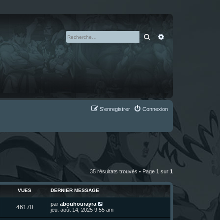
Rechercher
Recherche avan
S’enregistrer
Connexion
35 résultats trouvés • Page
1
sur
1
VUES
DERNIER MESSAGE
D
par
abouhourayra
V
46170
e
jeu. août 14, 2025 9:55 am
r
u