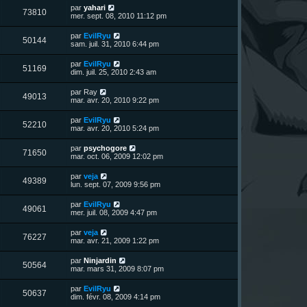
u
e
n
s
D
par
yahari
s
m
V
73810
i
a
e
mer. sept. 08, 2010 11:12 pm
e
e
e
g
r
s
r
u
e
n
s
D
par
EvilRyu
s
m
V
50144
i
a
e
sam. juil. 31, 2010 6:44 pm
e
e
e
g
r
s
r
u
e
n
s
D
par
EvilRyu
s
m
V
51169
i
a
e
dim. juil. 25, 2010 2:43 am
e
e
e
g
r
s
r
u
e
n
s
D
par
Ray
s
m
V
49013
i
a
e
mar. avr. 20, 2010 9:22 pm
e
e
e
g
r
s
r
u
e
n
s
D
par
EvilRyu
s
m
V
52210
i
a
e
mar. avr. 20, 2010 5:24 pm
e
e
e
g
r
s
r
u
e
n
s
D
par
psychogore
s
m
V
71650
i
a
e
mar. oct. 06, 2009 12:02 pm
e
e
e
g
r
s
r
u
e
n
s
D
par
veja
s
m
V
49389
i
a
e
lun. sept. 07, 2009 9:56 pm
e
e
e
g
r
s
r
u
e
n
s
D
par
EvilRyu
s
m
V
49061
i
a
e
mer. juil. 08, 2009 4:47 pm
e
e
e
g
r
s
r
u
e
n
s
D
par
veja
s
m
V
76227
i
a
e
mar. avr. 21, 2009 1:22 pm
e
e
e
g
r
s
r
u
e
n
s
D
par
Ninjardin
s
m
V
50564
i
a
e
mar. mars 31, 2009 8:07 pm
e
e
e
g
r
s
r
u
e
n
s
D
par
EvilRyu
s
m
V
50637
i
a
e
dim. févr. 08, 2009 4:14 pm
e
e
e
g
r
s