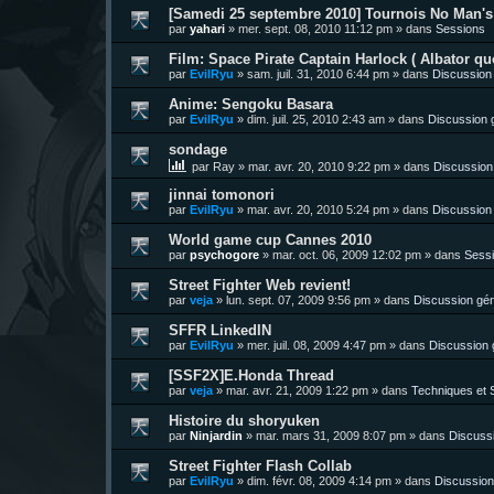
[Samedi 25 septembre 2010] Tournois No Man's 
par
yahari
»
mer. sept. 08, 2010 11:12 pm
» dans
Sessions
Film: Space Pirate Captain Harlock ( Albator quo
par
EvilRyu
»
sam. juil. 31, 2010 6:44 pm
» dans
Discussion
Anime: Sengoku Basara
par
EvilRyu
»
dim. juil. 25, 2010 2:43 am
» dans
Discussion 
sondage
par
Ray
»
mar. avr. 20, 2010 9:22 pm
» dans
Discussion
jinnai tomonori
par
EvilRyu
»
mar. avr. 20, 2010 5:24 pm
» dans
Discussion
World game cup Cannes 2010
par
psychogore
»
mar. oct. 06, 2009 12:02 pm
» dans
Sess
Street Fighter Web revient!
par
veja
»
lun. sept. 07, 2009 9:56 pm
» dans
Discussion gén
SFFR LinkedIN
par
EvilRyu
»
mer. juil. 08, 2009 4:47 pm
» dans
Discussion 
[SSF2X]E.Honda Thread
par
veja
»
mar. avr. 21, 2009 1:22 pm
» dans
Techniques et S
Histoire du shoryuken
par
Ninjardin
»
mar. mars 31, 2009 8:07 pm
» dans
Discuss
Street Fighter Flash Collab
par
EvilRyu
»
dim. févr. 08, 2009 4:14 pm
» dans
Discussion