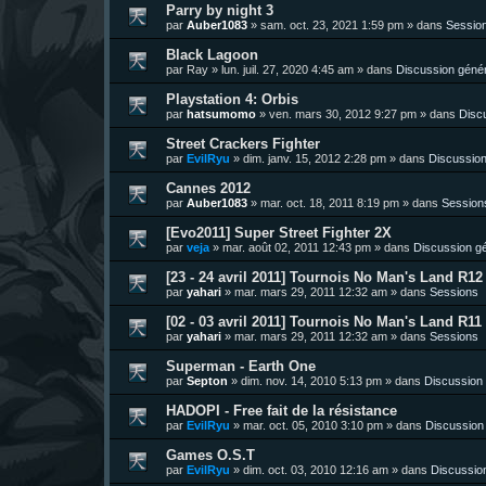
Parry by night 3
par
Auber1083
»
sam. oct. 23, 2021 1:59 pm
» dans
Sessio
Black Lagoon
par
Ray
»
lun. juil. 27, 2020 4:45 am
» dans
Discussion géné
Playstation 4: Orbis
par
hatsumomo
»
ven. mars 30, 2012 9:27 pm
» dans
Disc
Street Crackers Fighter
par
EvilRyu
»
dim. janv. 15, 2012 2:28 pm
» dans
Discussion
Cannes 2012
par
Auber1083
»
mar. oct. 18, 2011 8:19 pm
» dans
Session
[Evo2011] Super Street Fighter 2X
par
veja
»
mar. août 02, 2011 12:43 pm
» dans
Discussion g
[23 - 24 avril 2011] Tournois No Man's Land R12 
par
yahari
»
mar. mars 29, 2011 12:32 am
» dans
Sessions
[02 - 03 avril 2011] Tournois No Man's Land R11 
par
yahari
»
mar. mars 29, 2011 12:32 am
» dans
Sessions
Superman - Earth One
par
Septon
»
dim. nov. 14, 2010 5:13 pm
» dans
Discussion
HADOPI - Free fait de la résistance
par
EvilRyu
»
mar. oct. 05, 2010 3:10 pm
» dans
Discussion
Games O.S.T
par
EvilRyu
»
dim. oct. 03, 2010 12:16 am
» dans
Discussio