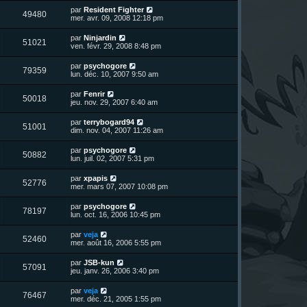
r
u
e
n
s
D
par
Resident Fighter
s
m
V
49480
i
a
e
mer. avr. 09, 2008 12:18 pm
e
e
e
g
r
s
r
u
e
n
s
D
par
Ninjardin
s
m
V
51021
i
a
e
ven. févr. 29, 2008 8:48 pm
e
e
e
g
r
s
r
u
e
n
s
D
par
psychogore
s
m
V
79359
i
a
e
lun. déc. 10, 2007 9:50 am
e
e
e
g
r
s
r
u
e
n
s
D
par
Fenrir
s
m
V
50018
i
a
e
jeu. nov. 29, 2007 6:40 am
e
e
e
g
r
s
r
u
e
n
s
D
par
terrybogard94
s
m
V
51001
i
a
e
dim. nov. 04, 2007 11:26 am
e
e
e
g
r
s
r
u
e
n
s
D
par
psychogore
s
m
V
50882
i
a
e
lun. juil. 02, 2007 5:31 pm
e
e
e
g
r
s
r
u
e
n
s
D
par
xpapis
s
m
V
52776
i
a
e
mer. mars 07, 2007 10:08 pm
e
e
e
g
r
s
r
u
e
n
s
D
par
psychogore
s
m
V
78197
i
a
e
lun. oct. 16, 2006 10:45 pm
e
e
e
g
r
s
r
u
e
n
s
D
par
veja
s
m
V
52460
i
a
e
mer. août 16, 2006 5:55 pm
e
e
e
g
r
s
r
u
e
n
s
D
par
JSB-kun
s
m
V
57091
i
a
e
jeu. janv. 26, 2006 3:40 pm
e
e
e
g
r
s
r
u
e
n
s
D
par
veja
s
m
V
76467
i
a
e
mer. déc. 21, 2005 1:55 pm
e
e
e
g
r