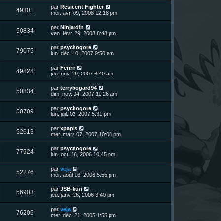
r
u
e
n
s
D
par
Resident Fighter
s
m
V
49301
i
a
e
mer. avr. 09, 2008 12:18 pm
e
e
e
g
r
s
r
u
e
n
s
D
par
Ninjardin
s
m
V
50834
i
a
e
ven. févr. 29, 2008 8:48 pm
e
e
e
g
r
s
r
u
e
n
s
D
par
psychogore
s
m
V
79075
i
a
e
lun. déc. 10, 2007 9:50 am
e
e
e
g
r
s
r
u
e
n
s
D
par
Fenrir
s
m
V
49828
i
a
e
jeu. nov. 29, 2007 6:40 am
e
e
e
g
r
s
r
u
e
n
s
D
par
terrybogard94
s
m
V
50834
i
a
e
dim. nov. 04, 2007 11:26 am
e
e
e
g
r
s
r
u
e
n
s
D
par
psychogore
s
m
V
50709
i
a
e
lun. juil. 02, 2007 5:31 pm
e
e
e
g
r
s
r
u
e
n
s
D
par
xpapis
s
m
V
52613
i
a
e
mer. mars 07, 2007 10:08 pm
e
e
e
g
r
s
r
u
e
n
s
D
par
psychogore
s
m
V
77924
i
a
e
lun. oct. 16, 2006 10:45 pm
e
e
e
g
r
s
r
u
e
n
s
D
par
veja
s
m
V
52276
i
a
e
mer. août 16, 2006 5:55 pm
e
e
e
g
r
s
r
u
e
n
s
D
par
JSB-kun
s
m
V
56903
i
a
e
jeu. janv. 26, 2006 3:40 pm
e
e
e
g
r
s
r
u
e
n
s
D
par
veja
s
m
V
76206
i
a
e
mer. déc. 21, 2005 1:55 pm
e
e
e
g
r