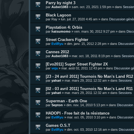
Parry by night 3
par
Auber1083
»
sam. oct. 23, 2021 1:59 pm
» dans
Sessio
Black Lagoon
par
Ray
»
lun. juil. 27, 2020 4:45 am
» dans
Discussion géné
Playstation 4: Orbis
par
hatsumomo
»
ven. mars 30, 2012 9:27 pm
» dans
Disc
Street Crackers Fighter
par
EvilRyu
»
dim. janv. 15, 2012 2:28 pm
» dans
Discussion
Cannes 2012
par
Auber1083
»
mar. oct. 18, 2011 8:19 pm
» dans
Session
[Evo2011] Super Street Fighter 2X
par
veja
»
mar. août 02, 2011 12:43 pm
» dans
Discussion g
[23 - 24 avril 2011] Tournois No Man's Land R12 
par
yahari
»
mar. mars 29, 2011 12:32 am
» dans
Sessions
[02 - 03 avril 2011] Tournois No Man's Land R11 
par
yahari
»
mar. mars 29, 2011 12:32 am
» dans
Sessions
Superman - Earth One
par
Septon
»
dim. nov. 14, 2010 5:13 pm
» dans
Discussion
HADOPI - Free fait de la résistance
par
EvilRyu
»
mar. oct. 05, 2010 3:10 pm
» dans
Discussion
Games O.S.T
par
EvilRyu
»
dim. oct. 03, 2010 12:16 am
» dans
Discussio