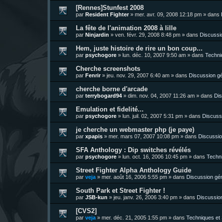
[Rennes]Stunfest 2008
par
Resident Fighter
»
mer. avr. 09, 2008 12:18 pm
» dans
La fête de l'animation 2008 à lille
par
Ninjardin
»
ven. févr. 29, 2008 8:48 pm
» dans
Discussi
Hem, juste histoire de rire un bon coup...
par
psychogore
»
lun. déc. 10, 2007 9:50 am
» dans
Techni
Cherche screenshots
par
Fenrir
»
jeu. nov. 29, 2007 6:40 am
» dans
Discussion g
cherche borne d'arcade
par
terrybogard94
»
dim. nov. 04, 2007 11:26 am
» dans
Dis
Emulation et fidelité...
par
psychogore
»
lun. juil. 02, 2007 5:31 pm
» dans
Discuss
je cherche un webmaster php (je paye)
par
xpapis
»
mer. mars 07, 2007 10:08 pm
» dans
Discussio
SFA Anthology : Dip switches révélés
par
psychogore
»
lun. oct. 16, 2006 10:45 pm
» dans
Techni
Street Fighter Alpha Anthology Guide
par
veja
»
mer. août 16, 2006 5:55 pm
» dans
Discussion gé
South Park et Street Fighter !
par
JSB-kun
»
jeu. janv. 26, 2006 3:40 pm
» dans
Discussio
[CVS2]
par
veja
»
mer. déc. 21, 2005 1:55 pm
» dans
Techniques et 