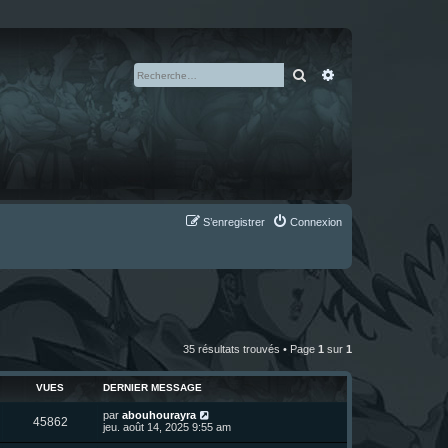
Rechercher
Recherche avan
S’enregistrer
Connexion
35 résultats trouvés • Page
1
sur
1
VUES
DERNIER MESSAGE
D
par
abouhourayra
V
45862
e
jeu. août 14, 2025 9:55 am
r
u