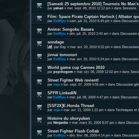
[Samedi 25 septembre 2010] Tournois No Man's 
par
yahari
»
mer. sept. 08, 2010 11:12 pm
» dans
Sessions
Film: Space Pirate Captain Harlock ( Albator quo
par
EvilRyu
»
sam. juil. 31, 2010 6:44 pm
» dans
Discussion
Anime: Sengoku Basara
par
EvilRyu
»
dim. juil. 25, 2010 2:43 am
» dans
Discussion 
sondage
par
Ray
»
mar. avr. 20, 2010 9:22 pm
» dans
Discussion
jinnai tomonori
par
EvilRyu
»
mar. avr. 20, 2010 5:24 pm
» dans
Discussion
World game cup Cannes 2010
par
psychogore
»
mar. oct. 06, 2009 12:02 pm
» dans
Sess
Street Fighter Web revient!
par
veja
»
lun. sept. 07, 2009 9:56 pm
» dans
Discussion gén
SFFR LinkedIN
par
EvilRyu
»
mer. juil. 08, 2009 4:47 pm
» dans
Discussion 
[SSF2X]E.Honda Thread
par
veja
»
mar. avr. 21, 2009 1:22 pm
» dans
Techniques et S
Histoire du shoryuken
par
Ninjardin
»
mar. mars 31, 2009 8:07 pm
» dans
Discuss
Street Fighter Flash Collab
par
EvilRyu
»
dim. févr. 08, 2009 4:14 pm
» dans
Discussion