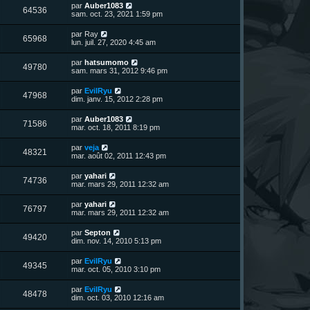
n
D
par
Auber1083
V
64536
i
e
sam. oct. 23, 2021 1:59 pm
e
e
r
r
u
n
D
par
Ray
s
m
V
65968
i
e
lun. juil. 27, 2020 4:45 am
e
e
e
r
s
r
u
n
s
D
par
hatsumomo
s
m
V
49780
i
a
e
sam. mars 31, 2012 9:46 pm
e
e
e
g
r
s
r
u
e
n
s
D
par
EvilRyu
s
m
V
47968
i
a
e
dim. janv. 15, 2012 2:28 pm
e
e
e
g
r
s
r
u
e
n
s
D
par
Auber1083
s
m
V
71586
i
a
e
mar. oct. 18, 2011 8:19 pm
e
e
e
g
r
s
r
u
e
n
s
D
par
veja
s
m
V
48321
i
a
e
mar. août 02, 2011 12:43 pm
e
e
e
g
r
s
r
u
e
n
s
D
par
yahari
s
m
V
74736
i
a
e
mar. mars 29, 2011 12:32 am
e
e
e
g
r
s
r
u
e
n
s
D
par
yahari
s
m
V
76797
i
a
e
mar. mars 29, 2011 12:32 am
e
e
e
g
r
s
r
u
e
n
s
D
par
Septon
s
m
V
49420
i
a
e
dim. nov. 14, 2010 5:13 pm
e
e
e
g
r
s
r
u
e
n
s
D
par
EvilRyu
s
m
V
49345
i
a
e
mar. oct. 05, 2010 3:10 pm
e
e
e
g
r
s
r
u
e
n
s
D
par
EvilRyu
s
m
V
48478
i
a
e
dim. oct. 03, 2010 12:16 am
e
e
e
g
r
s
r