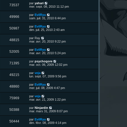
u
e
n
s
D
par
yahari
s
m
V
73537
i
a
e
mer. sept. 08, 2010 11:12 pm
e
e
e
g
r
s
r
u
e
n
s
D
par
EvilRyu
s
m
V
49966
i
a
e
sam. juil. 31, 2010 6:44 pm
e
e
e
g
r
s
r
u
e
n
s
D
par
EvilRyu
s
m
V
50987
i
a
e
dim. juil. 25, 2010 2:43 am
e
e
e
g
r
s
r
u
e
n
s
D
par
Ray
s
m
V
48815
i
a
e
mar. avr. 20, 2010 9:22 pm
e
e
e
g
r
s
r
u
e
n
s
D
par
EvilRyu
s
m
V
52005
i
a
e
mar. avr. 20, 2010 5:24 pm
e
e
e
g
r
s
r
u
e
n
s
D
par
psychogore
s
m
V
71395
i
a
e
mar. oct. 06, 2009 12:02 pm
e
e
e
g
r
s
r
u
e
n
s
D
par
veja
s
m
V
49215
i
a
e
lun. sept. 07, 2009 9:56 pm
e
e
e
g
r
s
r
u
e
n
s
D
par
EvilRyu
s
m
V
48860
i
a
e
mer. juil. 08, 2009 4:47 pm
e
e
e
g
r
s
r
u
e
n
s
D
par
veja
s
m
V
75969
i
a
e
mar. avr. 21, 2009 1:22 pm
e
e
e
g
r
s
r
u
e
n
s
D
par
Ninjardin
s
m
V
50388
i
a
e
mar. mars 31, 2009 8:07 pm
e
e
e
g
r
s
r
u
e
n
s
D
par
EvilRyu
s
m
V
50444
i
a
e
dim. févr. 08, 2009 4:14 pm
e
e
e
g
r
s