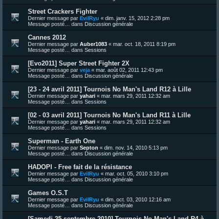
Street Crackers Fighter
Dernier message par
EvilRyu
«
dim. janv. 15, 2012 2:28 pm
Message posté… dans
Discussion générale
Cannes 2012
Dernier message par
Auber1083
«
mar. oct. 18, 2011 8:19 pm
Message posté… dans
Sessions
[Evo2011] Super Street Fighter 2X
Dernier message par
veja
«
mar. août 02, 2011 12:43 pm
Message posté… dans
Discussion générale
[23 - 24 avril 2011] Tournois No Man's Land R12 à Lille
Dernier message par
yahari
«
mar. mars 29, 2011 12:32 am
Message posté… dans
Sessions
[02 - 03 avril 2011] Tournois No Man's Land R11 à Lille
Dernier message par
yahari
«
mar. mars 29, 2011 12:32 am
Message posté… dans
Sessions
Superman - Earth One
Dernier message par
Septon
«
dim. nov. 14, 2010 5:13 pm
Message posté… dans
Discussion générale
HADOPI - Free fait de la résistance
Dernier message par
EvilRyu
«
mar. oct. 05, 2010 3:10 pm
Message posté… dans
Discussion générale
Games O.S.T
Dernier message par
EvilRyu
«
dim. oct. 03, 2010 12:16 am
Message posté… dans
Discussion générale
[Samedi 25 septembre 2010] Tournois No Man's Land R4 à