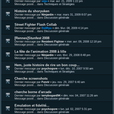
Dernier message par
veja
«
mar. avr. 21, 2009 1:22 pm
Message posté… dans
Techniques et Stratégies
Histoire du shoryuken
Dernier message par
Ninjardin
«
mar. mars 31, 2009 8:07 pm
Message posté… dans
Discussion générale
Street Fighter Flash Collab
Dernier message par
EvilRyu
«
dim. févr. 08, 2009 4:14 pm
Message posté… dans
Discussion générale
[Rennes]Stunfest 2008
Dernier message par
Resident Fighter
«
mer. avr. 09, 2008 12:18 pm
Message posté… dans
Discussion générale
La fête de l'animation 2008 à lille
Dernier message par
Ninjardin
«
ven. févr. 29, 2008 8:48 pm
Message posté… dans
Discussion générale
Hem, juste histoire de rire un bon coup...
Dernier message par
psychogore
«
lun. déc. 10, 2007 9:50 am
Message posté… dans
Techniques et Stratégies
Cherche screenshots
Dernier message par
Fenrir
«
jeu. nov. 29, 2007 6:40 am
Message posté… dans
Discussion générale
cherche borne d'arcade
Dernier message par
terrybogard94
«
dim. nov. 04, 2007 11:26 am
Message posté… dans
Discussion générale
Emulation et fidelité...
Dernier message par
psychogore
«
lun. juil. 02, 2007 5:31 pm
Message posté… dans
Discussion générale