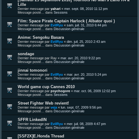
Lille
Dernier message par
yahari
«
mer. sept. 08, 2010 11:12 pm
Message posté… dans
Sessions
Film: Space Pirate Captain Harlock ( Albator quoi )
Dernier message par
EvilRyu
«
sam. juil. 31, 2010 6:44 pm
Message posté… dans
Discussion générale
Anime: Sengoku Basara
Dernier message par
EvilRyu
«
dim. juil. 25, 2010 2:43 am
Message posté… dans
Discussion générale
sondage
Dernier message par
Ray
«
mar. avr. 20, 2010 9:22 pm
Message posté… dans
Discussion générale
jinnai tomonori
Dernier message par
EvilRyu
«
mar. avr. 20, 2010 5:24 pm
Message posté… dans
Discussion générale
World game cup Cannes 2010
Dernier message par
psychogore
«
mar. oct. 06, 2009 12:02 pm
Message posté… dans
Sessions
Street Fighter Web revient!
Dernier message par
veja
«
lun. sept. 07, 2009 9:56 pm
Message posté… dans
Discussion générale
SFFR LinkedIN
Dernier message par
EvilRyu
«
mer. juil. 08, 2009 4:47 pm
Message posté… dans
Discussion générale
[SSF2X]E.Honda Thread