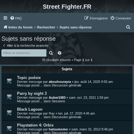
Street Fighter.FR
FAQ
S’enregistrer
Connexion
R
Index du forum
Rechercher
Sujets sans réponse
e
Sujets sans réponse
c
Aller à la recherche avancée
h
Rechercher
Recherche avancée
e
35 résultats trouvés • Page
1
sur
1
r
Sujets
c
Topic poésie
h
Dernier message par
abouhourayra
«
jeu. août 14, 2025 9:55 am
e
Message posté… dans
Discussion générale
r
Parry by night 3
Dernier message par
Auber1083
«
sam. oct. 23, 2021 1:59 pm
Message posté… dans
Sessions
Black Lagoon
Dernier message par
Ray
«
lun. juil. 27, 2020 4:45 am
Message posté… dans
Discussion générale
Playstation 4: Orbis
Dernier message par
hatsumomo
«
sam. mars 31, 2012 9:46 pm
Message posté… dans
Discussion générale