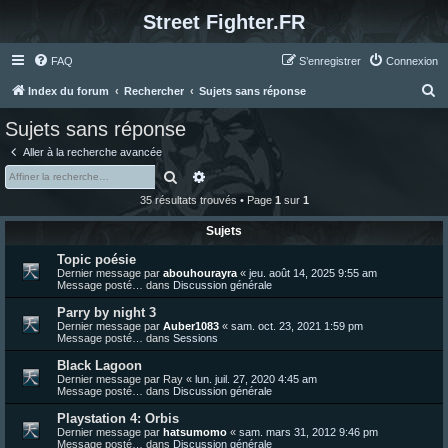
Street Fighter.FR
FAQ
S’enregistrer
Connexion
R
Index du forum
Rechercher
Sujets sans réponse
e
Sujets sans réponse
c
Aller à la recherche avancée
h
Rechercher
Recherche avancée
e
35 résultats trouvés • Page
1
sur
1
r
Sujets
c
Topic poésie
h
Dernier message par
abouhourayra
«
jeu. août 14, 2025 9:55 am
e
Message posté… dans
Discussion générale
r
Parry by night 3
Dernier message par
Auber1083
«
sam. oct. 23, 2021 1:59 pm
Message posté… dans
Sessions
Black Lagoon
Dernier message par
Ray
«
lun. juil. 27, 2020 4:45 am
Message posté… dans
Discussion générale
Playstation 4: Orbis
Dernier message par
hatsumomo
«
sam. mars 31, 2012 9:46 pm
Message posté… dans
Discussion générale