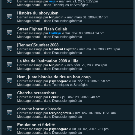
Dernier message par
veja
«
mar. avr. 21, 2009 1:22 pm
Message posté… dans
Techniques et Stratégies
Histoire du shoryuken
Dernier message par
Ninjardin
«
mar. mars 31, 2009 8:07 pm
Message posté… dans
Discussion générale
Street Fighter Flash Collab
Dernier message par
EvilRyu
«
dim. févr. 08, 2009 4:14 pm
Message posté… dans
Discussion générale
[Rennes]Stunfest 2008
Dernier message par
Resident Fighter
«
mer. avr. 09, 2008 12:18 pm
Message posté… dans
Discussion générale
La fête de l'animation 2008 à lille
Dernier message par
Ninjardin
«
ven. févr. 29, 2008 8:48 pm
Message posté… dans
Discussion générale
Hem, juste histoire de rire un bon coup...
Dernier message par
psychogore
«
lun. déc. 10, 2007 9:50 am
Message posté… dans
Techniques et Stratégies
Cherche screenshots
Dernier message par
Fenrir
«
jeu. nov. 29, 2007 6:40 am
Message posté… dans
Discussion générale
cherche borne d'arcade
Dernier message par
terrybogard94
«
dim. nov. 04, 2007 11:26 am
Message posté… dans
Discussion générale
Emulation et fidelité...
Dernier message par
psychogore
«
lun. juil. 02, 2007 5:31 pm
Message posté… dans
Discussion générale