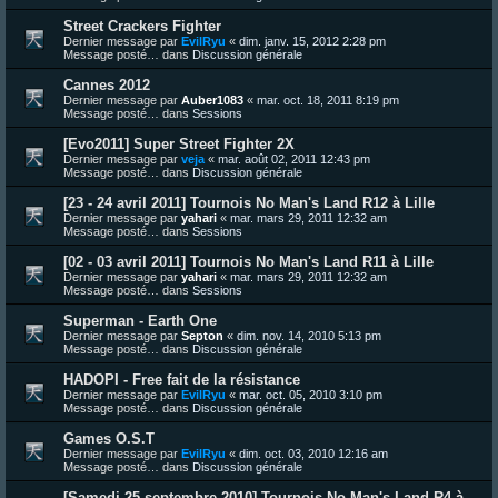
Street Crackers Fighter
Dernier message par
EvilRyu
«
dim. janv. 15, 2012 2:28 pm
Message posté… dans
Discussion générale
Cannes 2012
Dernier message par
Auber1083
«
mar. oct. 18, 2011 8:19 pm
Message posté… dans
Sessions
[Evo2011] Super Street Fighter 2X
Dernier message par
veja
«
mar. août 02, 2011 12:43 pm
Message posté… dans
Discussion générale
[23 - 24 avril 2011] Tournois No Man's Land R12 à Lille
Dernier message par
yahari
«
mar. mars 29, 2011 12:32 am
Message posté… dans
Sessions
[02 - 03 avril 2011] Tournois No Man's Land R11 à Lille
Dernier message par
yahari
«
mar. mars 29, 2011 12:32 am
Message posté… dans
Sessions
Superman - Earth One
Dernier message par
Septon
«
dim. nov. 14, 2010 5:13 pm
Message posté… dans
Discussion générale
HADOPI - Free fait de la résistance
Dernier message par
EvilRyu
«
mar. oct. 05, 2010 3:10 pm
Message posté… dans
Discussion générale
Games O.S.T
Dernier message par
EvilRyu
«
dim. oct. 03, 2010 12:16 am
Message posté… dans
Discussion générale
[Samedi 25 septembre 2010] Tournois No Man's Land R4 à