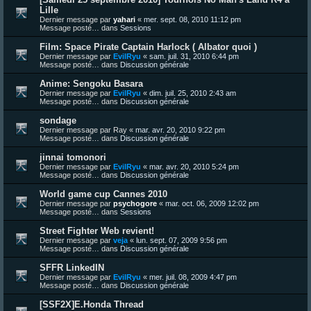
Lille
Dernier message par
yahari
«
mer. sept. 08, 2010 11:12 pm
Message posté… dans
Sessions
Film: Space Pirate Captain Harlock ( Albator quoi )
Dernier message par
EvilRyu
«
sam. juil. 31, 2010 6:44 pm
Message posté… dans
Discussion générale
Anime: Sengoku Basara
Dernier message par
EvilRyu
«
dim. juil. 25, 2010 2:43 am
Message posté… dans
Discussion générale
sondage
Dernier message par
Ray
«
mar. avr. 20, 2010 9:22 pm
Message posté… dans
Discussion générale
jinnai tomonori
Dernier message par
EvilRyu
«
mar. avr. 20, 2010 5:24 pm
Message posté… dans
Discussion générale
World game cup Cannes 2010
Dernier message par
psychogore
«
mar. oct. 06, 2009 12:02 pm
Message posté… dans
Sessions
Street Fighter Web revient!
Dernier message par
veja
«
lun. sept. 07, 2009 9:56 pm
Message posté… dans
Discussion générale
SFFR LinkedIN
Dernier message par
EvilRyu
«
mer. juil. 08, 2009 4:47 pm
Message posté… dans
Discussion générale
[SSF2X]E.Honda Thread