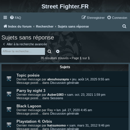
Street Fighter.FR
FAQ
S’enregistrer
Connexion
R
Index du forum
Rechercher
Sujets sans réponse
e
Sujets sans réponse
c
Aller à la recherche avancée
h
Rechercher
Recherche avancée
e
35 résultats trouvés • Page
1
sur
1
r
Sujets
c
Topic poésie
h
Dernier message par
abouhourayra
«
jeu. août 14, 2025 9:55 am
e
Message posté… dans
Discussion générale
r
Parry by night 3
Dernier message par
Auber1083
«
sam. oct. 23, 2021 1:59 pm
Message posté… dans
Sessions
Black Lagoon
Dernier message par
Ray
«
lun. juil. 27, 2020 4:45 am
Message posté… dans
Discussion générale
Playstation 4: Orbis
Dernier message par
hatsumomo
«
sam. mars 31, 2012 9:46 pm
Message posté… dans
Discussion générale