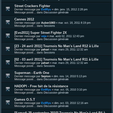
Street Crackers Fighter
Dernier message par
EvilRyu
«
dim. janv. 15, 2012 2:28 pm
Message posté… dans
Discussion générale
Cannes 2012
Dernier message par
Auber1083
«
mar. oct. 18, 2011 8:19 pm
Message posté… dans
Sessions
[Evo2011] Super Street Fighter 2X
Dernier message par
veja
«
mar. août 02, 2011 12:43 pm
Message posté… dans
Discussion générale
[23 - 24 avril 2011] Tournois No Man's Land R12 à Lille
Dernier message par
yahari
«
mar. mars 29, 2011 12:32 am
Message posté… dans
Sessions
[02 - 03 avril 2011] Tournois No Man's Land R11 à Lille
Dernier message par
yahari
«
mar. mars 29, 2011 12:32 am
Message posté… dans
Sessions
Superman - Earth One
Dernier message par
Septon
«
dim. nov. 14, 2010 5:13 pm
Message posté… dans
Discussion générale
HADOPI - Free fait de la résistance
Dernier message par
EvilRyu
«
mar. oct. 05, 2010 3:10 pm
Message posté… dans
Discussion générale
Games O.S.T
Dernier message par
EvilRyu
«
dim. oct. 03, 2010 12:16 am
Message posté… dans
Discussion générale
[Samedi 25 septembre 2010] Tournois No Man's Land R4 à