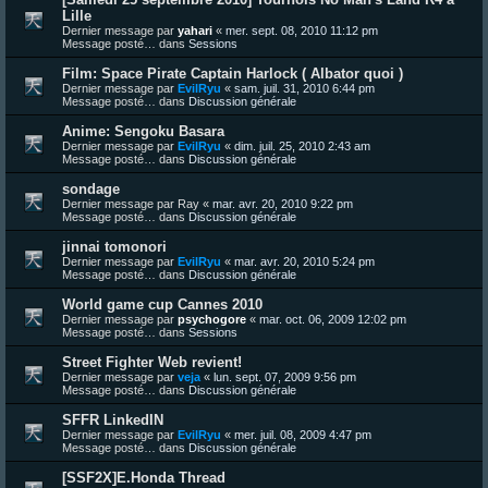
Lille
Dernier message par
yahari
«
mer. sept. 08, 2010 11:12 pm
Message posté… dans
Sessions
Film: Space Pirate Captain Harlock ( Albator quoi )
Dernier message par
EvilRyu
«
sam. juil. 31, 2010 6:44 pm
Message posté… dans
Discussion générale
Anime: Sengoku Basara
Dernier message par
EvilRyu
«
dim. juil. 25, 2010 2:43 am
Message posté… dans
Discussion générale
sondage
Dernier message par
Ray
«
mar. avr. 20, 2010 9:22 pm
Message posté… dans
Discussion générale
jinnai tomonori
Dernier message par
EvilRyu
«
mar. avr. 20, 2010 5:24 pm
Message posté… dans
Discussion générale
World game cup Cannes 2010
Dernier message par
psychogore
«
mar. oct. 06, 2009 12:02 pm
Message posté… dans
Sessions
Street Fighter Web revient!
Dernier message par
veja
«
lun. sept. 07, 2009 9:56 pm
Message posté… dans
Discussion générale
SFFR LinkedIN
Dernier message par
EvilRyu
«
mer. juil. 08, 2009 4:47 pm
Message posté… dans
Discussion générale
[SSF2X]E.Honda Thread