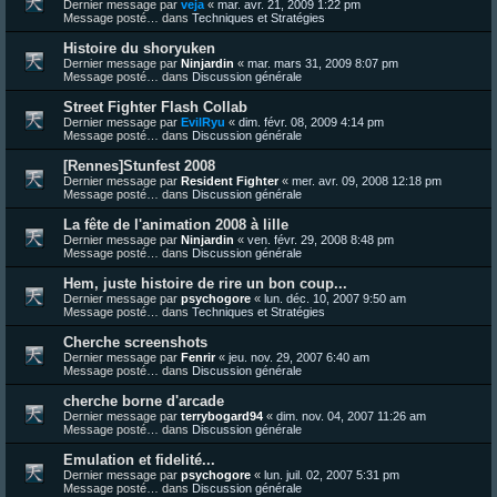
Dernier message par
veja
«
mar. avr. 21, 2009 1:22 pm
Message posté… dans
Techniques et Stratégies
Histoire du shoryuken
Dernier message par
Ninjardin
«
mar. mars 31, 2009 8:07 pm
Message posté… dans
Discussion générale
Street Fighter Flash Collab
Dernier message par
EvilRyu
«
dim. févr. 08, 2009 4:14 pm
Message posté… dans
Discussion générale
[Rennes]Stunfest 2008
Dernier message par
Resident Fighter
«
mer. avr. 09, 2008 12:18 pm
Message posté… dans
Discussion générale
La fête de l'animation 2008 à lille
Dernier message par
Ninjardin
«
ven. févr. 29, 2008 8:48 pm
Message posté… dans
Discussion générale
Hem, juste histoire de rire un bon coup...
Dernier message par
psychogore
«
lun. déc. 10, 2007 9:50 am
Message posté… dans
Techniques et Stratégies
Cherche screenshots
Dernier message par
Fenrir
«
jeu. nov. 29, 2007 6:40 am
Message posté… dans
Discussion générale
cherche borne d'arcade
Dernier message par
terrybogard94
«
dim. nov. 04, 2007 11:26 am
Message posté… dans
Discussion générale
Emulation et fidelité...
Dernier message par
psychogore
«
lun. juil. 02, 2007 5:31 pm
Message posté… dans
Discussion générale