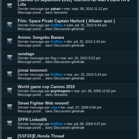
Lille
Dernier message par
yahari
«
mer. sept. 08, 2010 11:12 pm
Message posté… dans
Sessions
Film: Space Pirate Captain Harlock ( Albator quoi )
Dernier message par
EvilRyu
«
sam. juil. 31, 2010 6:44 pm
Message posté… dans
Discussion générale
Anime: Sengoku Basara
Dernier message par
EvilRyu
«
dim. juil. 25, 2010 2:43 am
Message posté… dans
Discussion générale
sondage
Dernier message par
Ray
«
mar. avr. 20, 2010 9:22 pm
Message posté… dans
Discussion générale
jinnai tomonori
Dernier message par
EvilRyu
«
mar. avr. 20, 2010 5:24 pm
Message posté… dans
Discussion générale
World game cup Cannes 2010
Dernier message par
psychogore
«
mar. oct. 06, 2009 12:02 pm
Message posté… dans
Sessions
Street Fighter Web revient!
Dernier message par
veja
«
lun. sept. 07, 2009 9:56 pm
Message posté… dans
Discussion générale
SFFR LinkedIN
Dernier message par
EvilRyu
«
mer. juil. 08, 2009 4:47 pm
Message posté… dans
Discussion générale
[SSF2X]E.Honda Thread