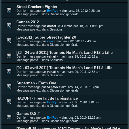
Street Crackers Fighter
Dernier message par
EvilRyu
«
dim. janv. 15, 2012 2:28 pm
Message posté… dans
Discussion générale
Cannes 2012
Dernier message par
Auber1083
«
mar. oct. 18, 2011 8:19 pm
Message posté… dans
Sessions
[Evo2011] Super Street Fighter 2X
Dernier message par
veja
«
mar. août 02, 2011 12:43 pm
Message posté… dans
Discussion générale
[23 - 24 avril 2011] Tournois No Man's Land R12 à Lille
Dernier message par
yahari
«
mar. mars 29, 2011 12:32 am
Message posté… dans
Sessions
[02 - 03 avril 2011] Tournois No Man's Land R11 à Lille
Dernier message par
yahari
«
mar. mars 29, 2011 12:32 am
Message posté… dans
Sessions
Superman - Earth One
Dernier message par
Septon
«
dim. nov. 14, 2010 5:13 pm
Message posté… dans
Discussion générale
HADOPI - Free fait de la résistance
Dernier message par
EvilRyu
«
mar. oct. 05, 2010 3:10 pm
Message posté… dans
Discussion générale
Games O.S.T
Dernier message par
EvilRyu
«
dim. oct. 03, 2010 12:16 am
Message posté… dans
Discussion générale
[Samedi 25 septembre 2010] Tournois No Man's Land R4 à