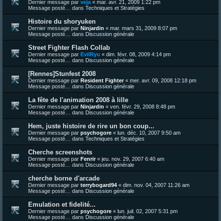
Dernier message par
veja
«
mar. avr. 21, 2009 1:22 pm
Message posté… dans
Techniques et Stratégies
Histoire du shoryuken
Dernier message par
Ninjardin
«
mar. mars 31, 2009 8:07 pm
Message posté… dans
Discussion générale
Street Fighter Flash Collab
Dernier message par
EvilRyu
«
dim. févr. 08, 2009 4:14 pm
Message posté… dans
Discussion générale
[Rennes]Stunfest 2008
Dernier message par
Resident Fighter
«
mer. avr. 09, 2008 12:18 pm
Message posté… dans
Discussion générale
La fête de l'animation 2008 à lille
Dernier message par
Ninjardin
«
ven. févr. 29, 2008 8:48 pm
Message posté… dans
Discussion générale
Hem, juste histoire de rire un bon coup...
Dernier message par
psychogore
«
lun. déc. 10, 2007 9:50 am
Message posté… dans
Techniques et Stratégies
Cherche screenshots
Dernier message par
Fenrir
«
jeu. nov. 29, 2007 6:40 am
Message posté… dans
Discussion générale
cherche borne d'arcade
Dernier message par
terrybogard94
«
dim. nov. 04, 2007 11:26 am
Message posté… dans
Discussion générale
Emulation et fidelité...
Dernier message par
psychogore
«
lun. juil. 02, 2007 5:31 pm
Message posté… dans
Discussion générale