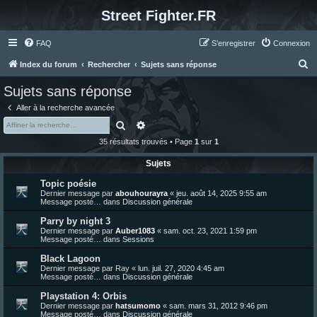
Street Fighter.FR
FAQ
S’enregistrer
Connexion
R
Index du forum
Rechercher
Sujets sans réponse
e
Sujets sans réponse
c
Aller à la recherche avancée
h
Rechercher
Recherche avancée
e
35 résultats trouvés • Page
1
sur
1
r
Sujets
c
Topic poésie
h
Dernier message par
abouhourayra
«
jeu. août 14, 2025 9:55 am
e
Message posté… dans
Discussion générale
r
Parry by night 3
Dernier message par
Auber1083
«
sam. oct. 23, 2021 1:59 pm
Message posté… dans
Sessions
Black Lagoon
Dernier message par
Ray
«
lun. juil. 27, 2020 4:45 am
Message posté… dans
Discussion générale
Playstation 4: Orbis
Dernier message par
hatsumomo
«
sam. mars 31, 2012 9:46 pm
Message posté… dans
Discussion générale