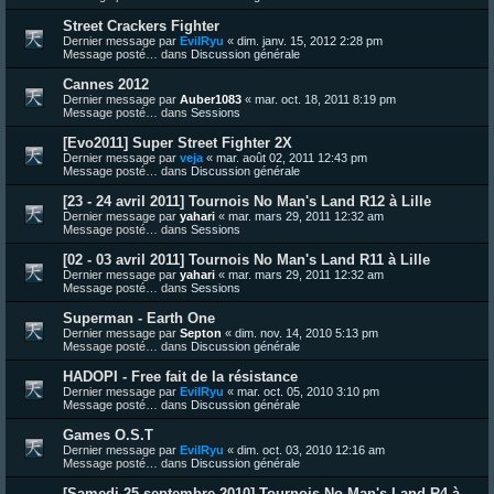
Street Crackers Fighter
Dernier message par
EvilRyu
«
dim. janv. 15, 2012 2:28 pm
Message posté… dans
Discussion générale
Cannes 2012
Dernier message par
Auber1083
«
mar. oct. 18, 2011 8:19 pm
Message posté… dans
Sessions
[Evo2011] Super Street Fighter 2X
Dernier message par
veja
«
mar. août 02, 2011 12:43 pm
Message posté… dans
Discussion générale
[23 - 24 avril 2011] Tournois No Man's Land R12 à Lille
Dernier message par
yahari
«
mar. mars 29, 2011 12:32 am
Message posté… dans
Sessions
[02 - 03 avril 2011] Tournois No Man's Land R11 à Lille
Dernier message par
yahari
«
mar. mars 29, 2011 12:32 am
Message posté… dans
Sessions
Superman - Earth One
Dernier message par
Septon
«
dim. nov. 14, 2010 5:13 pm
Message posté… dans
Discussion générale
HADOPI - Free fait de la résistance
Dernier message par
EvilRyu
«
mar. oct. 05, 2010 3:10 pm
Message posté… dans
Discussion générale
Games O.S.T
Dernier message par
EvilRyu
«
dim. oct. 03, 2010 12:16 am
Message posté… dans
Discussion générale
[Samedi 25 septembre 2010] Tournois No Man's Land R4 à