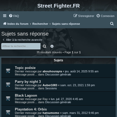
Street Fighter.FR
FAQ
S’enregistrer
Connexion
R
Index du forum
Rechercher
Sujets sans réponse
e
Sujets sans réponse
c
Aller à la recherche avancée
h
Rechercher
Recherche avancée
e
35 résultats trouvés • Page
1
sur
1
r
Sujets
c
Topic poésie
h
Dernier message par
abouhourayra
«
jeu. août 14, 2025 9:55 am
e
Message posté… dans
Discussion générale
r
Parry by night 3
Dernier message par
Auber1083
«
sam. oct. 23, 2021 1:59 pm
Message posté… dans
Sessions
Black Lagoon
Dernier message par
Ray
«
lun. juil. 27, 2020 4:45 am
Message posté… dans
Discussion générale
Playstation 4: Orbis
Dernier message par
hatsumomo
«
sam. mars 31, 2012 9:46 pm
Message posté… dans
Discussion générale