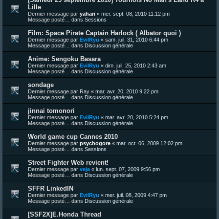
Lille
Dernier message par
yahari
«
mer. sept. 08, 2010 11:12 pm
Message posté… dans
Sessions
Film: Space Pirate Captain Harlock ( Albator quoi )
Dernier message par
EvilRyu
«
sam. juil. 31, 2010 6:44 pm
Message posté… dans
Discussion générale
Anime: Sengoku Basara
Dernier message par
EvilRyu
«
dim. juil. 25, 2010 2:43 am
Message posté… dans
Discussion générale
sondage
Dernier message par
Ray
«
mar. avr. 20, 2010 9:22 pm
Message posté… dans
Discussion générale
jinnai tomonori
Dernier message par
EvilRyu
«
mar. avr. 20, 2010 5:24 pm
Message posté… dans
Discussion générale
World game cup Cannes 2010
Dernier message par
psychogore
«
mar. oct. 06, 2009 12:02 pm
Message posté… dans
Sessions
Street Fighter Web revient!
Dernier message par
veja
«
lun. sept. 07, 2009 9:56 pm
Message posté… dans
Discussion générale
SFFR LinkedIN
Dernier message par
EvilRyu
«
mer. juil. 08, 2009 4:47 pm
Message posté… dans
Discussion générale
[SSF2X]E.Honda Thread