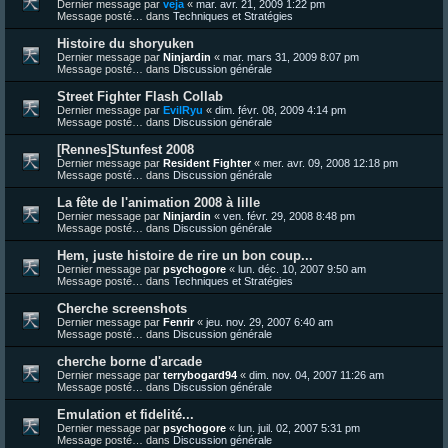
Dernier message par
veja
«
mar. avr. 21, 2009 1:22 pm
Message posté… dans
Techniques et Stratégies
Histoire du shoryuken
Dernier message par
Ninjardin
«
mar. mars 31, 2009 8:07 pm
Message posté… dans
Discussion générale
Street Fighter Flash Collab
Dernier message par
EvilRyu
«
dim. févr. 08, 2009 4:14 pm
Message posté… dans
Discussion générale
[Rennes]Stunfest 2008
Dernier message par
Resident Fighter
«
mer. avr. 09, 2008 12:18 pm
Message posté… dans
Discussion générale
La fête de l'animation 2008 à lille
Dernier message par
Ninjardin
«
ven. févr. 29, 2008 8:48 pm
Message posté… dans
Discussion générale
Hem, juste histoire de rire un bon coup...
Dernier message par
psychogore
«
lun. déc. 10, 2007 9:50 am
Message posté… dans
Techniques et Stratégies
Cherche screenshots
Dernier message par
Fenrir
«
jeu. nov. 29, 2007 6:40 am
Message posté… dans
Discussion générale
cherche borne d'arcade
Dernier message par
terrybogard94
«
dim. nov. 04, 2007 11:26 am
Message posté… dans
Discussion générale
Emulation et fidelité...
Dernier message par
psychogore
«
lun. juil. 02, 2007 5:31 pm
Message posté… dans
Discussion générale