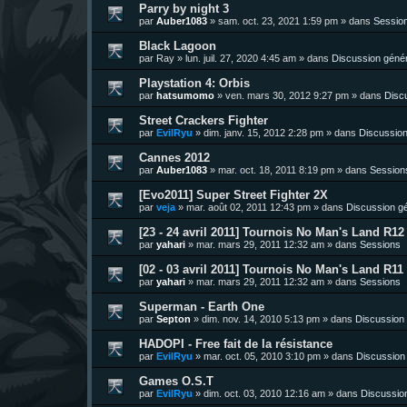
Parry by night 3
par
Auber1083
»
sam. oct. 23, 2021 1:59 pm
» dans
Sessio
Black Lagoon
par
Ray
»
lun. juil. 27, 2020 4:45 am
» dans
Discussion géné
Playstation 4: Orbis
par
hatsumomo
»
ven. mars 30, 2012 9:27 pm
» dans
Disc
Street Crackers Fighter
par
EvilRyu
»
dim. janv. 15, 2012 2:28 pm
» dans
Discussion
Cannes 2012
par
Auber1083
»
mar. oct. 18, 2011 8:19 pm
» dans
Session
[Evo2011] Super Street Fighter 2X
par
veja
»
mar. août 02, 2011 12:43 pm
» dans
Discussion g
[23 - 24 avril 2011] Tournois No Man's Land R12 
par
yahari
»
mar. mars 29, 2011 12:32 am
» dans
Sessions
[02 - 03 avril 2011] Tournois No Man's Land R11 
par
yahari
»
mar. mars 29, 2011 12:32 am
» dans
Sessions
Superman - Earth One
par
Septon
»
dim. nov. 14, 2010 5:13 pm
» dans
Discussion
HADOPI - Free fait de la résistance
par
EvilRyu
»
mar. oct. 05, 2010 3:10 pm
» dans
Discussion
Games O.S.T
par
EvilRyu
»
dim. oct. 03, 2010 12:16 am
» dans
Discussio