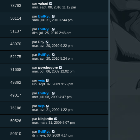
u
e
n
s
D
par
yahari
s
m
V
73763
i
a
e
mer. sept. 08, 2010 11:12 pm
e
e
e
g
r
s
r
u
e
n
s
D
par
EvilRyu
s
m
V
50114
i
a
e
sam. juil. 31, 2010 6:44 pm
e
e
e
g
r
s
r
u
e
n
s
D
par
EvilRyu
s
m
V
51137
i
a
e
dim. juil. 25, 2010 2:43 am
e
e
e
g
r
s
r
u
e
n
s
D
par
Ray
s
m
V
48970
i
a
e
mar. avr. 20, 2010 9:22 pm
e
e
e
g
r
s
r
u
e
n
s
D
par
EvilRyu
s
m
V
52175
i
a
e
mar. avr. 20, 2010 5:24 pm
e
e
e
g
r
s
r
u
e
n
s
D
par
psychogore
s
m
V
71608
i
a
e
mar. oct. 06, 2009 12:02 pm
e
e
e
g
r
s
r
u
e
n
s
D
par
veja
s
m
V
49362
i
a
e
lun. sept. 07, 2009 9:56 pm
e
e
e
g
r
s
r
u
e
n
s
D
par
EvilRyu
s
m
V
49017
i
a
e
mer. juil. 08, 2009 4:47 pm
e
e
e
g
r
s
r
u
e
n
s
D
par
veja
s
m
V
76186
i
a
e
mar. avr. 21, 2009 1:22 pm
e
e
e
g
r
s
r
u
e
n
s
D
par
Ninjardin
s
m
V
50526
i
a
e
mar. mars 31, 2009 8:07 pm
e
e
e
g
r
s
r
u
e
n
s
D
par
EvilRyu
s
m
V
50610
i
a
e
dim. févr. 08, 2009 4:14 pm
e
e
e
g
r
s