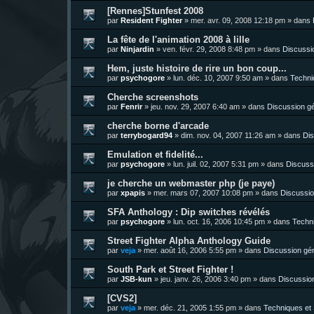
[Rennes]Stunfest 2008
par
Resident Fighter
»
mer. avr. 09, 2008 12:18 pm
» dans
La fête de l'animation 2008 à lille
par
Ninjardin
»
ven. févr. 29, 2008 8:48 pm
» dans
Discussi
Hem, juste histoire de rire un bon coup...
par
psychogore
»
lun. déc. 10, 2007 9:50 am
» dans
Techni
Cherche screenshots
par
Fenrir
»
jeu. nov. 29, 2007 6:40 am
» dans
Discussion g
cherche borne d'arcade
par
terrybogard94
»
dim. nov. 04, 2007 11:26 am
» dans
Dis
Emulation et fidelité...
par
psychogore
»
lun. juil. 02, 2007 5:31 pm
» dans
Discuss
je cherche un webmaster php (je paye)
par
xpapis
»
mer. mars 07, 2007 10:08 pm
» dans
Discussio
SFA Anthology : Dip switches révélés
par
psychogore
»
lun. oct. 16, 2006 10:45 pm
» dans
Techni
Street Fighter Alpha Anthology Guide
par
veja
»
mer. août 16, 2006 5:55 pm
» dans
Discussion gé
South Park et Street Fighter !
par
JSB-kun
»
jeu. janv. 26, 2006 3:40 pm
» dans
Discussio
[CVS2]
par
veja
»
mer. déc. 21, 2005 1:55 pm
» dans
Techniques et 