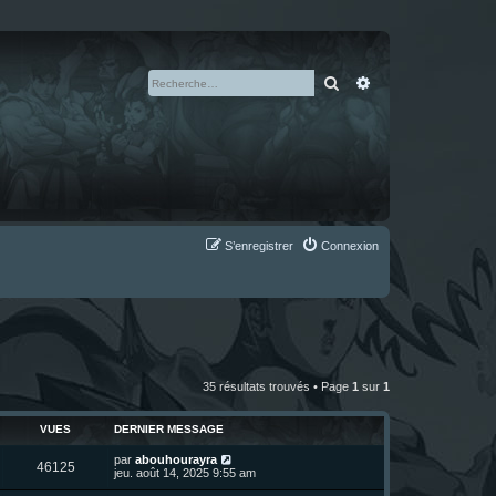
Rechercher
Recherche avan
S’enregistrer
Connexion
35 résultats trouvés • Page
1
sur
1
VUES
DERNIER MESSAGE
D
par
abouhourayra
V
46125
e
jeu. août 14, 2025 9:55 am
r
u