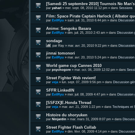
[Samedi 25 septembre 2010] Tournois No Man's 
par
yahari
»
mer. sept. 08, 2010 11:12 pm
» dans
Sessions
Film: Space Pirate Captain Harlock ( Albator quo
par
EvilRyu
»
sam. juil. 31, 2010 6:44 pm
» dans
Discussion
Anime: Sengoku Basara
par
EvilRyu
»
dim. juil. 25, 2010 2:43 am
» dans
Discussion 
sondage
par
Ray
»
mar. avr. 20, 2010 9:22 pm
» dans
Discussion
jinnai tomonori
par
EvilRyu
»
mar. avr. 20, 2010 5:24 pm
» dans
Discussion
World game cup Cannes 2010
par
psychogore
»
mar. oct. 06, 2009 12:02 pm
» dans
Sess
Street Fighter Web revient!
par
veja
»
lun. sept. 07, 2009 9:56 pm
» dans
Discussion gén
SFFR LinkedIN
par
EvilRyu
»
mer. juil. 08, 2009 4:47 pm
» dans
Discussion 
[SSF2X]E.Honda Thread
par
veja
»
mar. avr. 21, 2009 1:22 pm
» dans
Techniques et S
Histoire du shoryuken
par
Ninjardin
»
mar. mars 31, 2009 8:07 pm
» dans
Discuss
Street Fighter Flash Collab
par
EvilRyu
»
dim. févr. 08, 2009 4:14 pm
» dans
Discussion