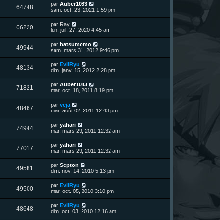
n
D
par
Auber1083
V
64748
i
e
sam. oct. 23, 2021 1:59 pm
e
e
r
r
u
n
D
par
Ray
s
m
V
66220
i
e
lun. juil. 27, 2020 4:45 am
e
e
e
r
s
r
u
n
s
D
par
hatsumomo
s
m
V
49944
i
a
e
sam. mars 31, 2012 9:46 pm
e
e
e
g
r
s
r
u
e
n
s
D
par
EvilRyu
s
m
V
48134
i
a
e
dim. janv. 15, 2012 2:28 pm
e
e
e
g
r
s
r
u
e
n
s
D
par
Auber1083
s
m
V
71821
i
a
e
mar. oct. 18, 2011 8:19 pm
e
e
e
g
r
s
r
u
e
n
s
D
par
veja
s
m
V
48467
i
a
e
mar. août 02, 2011 12:43 pm
e
e
e
g
r
s
r
u
e
n
s
D
par
yahari
s
m
V
74944
i
a
e
mar. mars 29, 2011 12:32 am
e
e
e
g
r
s
r
u
e
n
s
D
par
yahari
s
m
V
77017
i
a
e
mar. mars 29, 2011 12:32 am
e
e
e
g
r
s
r
u
e
n
s
D
par
Septon
s
m
V
49581
i
a
e
dim. nov. 14, 2010 5:13 pm
e
e
e
g
r
s
r
u
e
n
s
D
par
EvilRyu
s
m
V
49500
i
a
e
mar. oct. 05, 2010 3:10 pm
e
e
e
g
r
s
r
u
e
n
s
D
par
EvilRyu
s
m
V
48648
i
a
e
dim. oct. 03, 2010 12:16 am
e
e
e
g
r
s
r