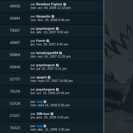
r
u
e
n
s
D
par
Resident Fighter
s
m
V
49456
i
a
e
mer. avr. 09, 2008 12:18 pm
e
e
e
g
r
s
r
u
e
n
s
D
par
Ninjardin
s
m
V
50994
i
a
e
ven. févr. 29, 2008 8:48 pm
e
e
e
g
r
s
r
u
e
n
s
D
par
psychogore
s
m
V
79307
i
a
e
lun. déc. 10, 2007 9:50 am
e
e
e
g
r
s
r
u
e
n
s
D
par
Fenrir
s
m
V
49997
i
a
e
jeu. nov. 29, 2007 6:40 am
e
e
e
g
r
s
r
u
e
n
s
D
par
terrybogard94
s
m
V
50969
i
a
e
dim. nov. 04, 2007 11:26 am
e
e
e
g
r
s
r
u
e
n
s
D
par
psychogore
s
m
V
50848
i
a
e
lun. juil. 02, 2007 5:31 pm
e
e
e
g
r
s
r
u
e
n
s
D
par
xpapis
s
m
V
52757
i
a
e
mer. mars 07, 2007 10:08 pm
e
e
e
g
r
s
r
u
e
n
s
D
par
psychogore
s
m
V
78159
i
a
e
lun. oct. 16, 2006 10:45 pm
e
e
e
g
r
s
r
u
e
n
s
D
par
veja
s
m
V
52429
i
a
e
mer. août 16, 2006 5:55 pm
e
e
e
g
r
s
r
u
e
n
s
D
par
JSB-kun
s
m
V
57057
i
a
e
jeu. janv. 26, 2006 3:40 pm
e
e
e
g
r
s
r
u
e
n
s
D
par
veja
s
m
V
76423
i
a
e
mer. déc. 21, 2005 1:55 pm
e
e
e
g
r