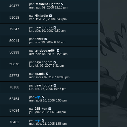
r
u
e
n
s
D
par
Resident Fighter
s
m
V
49477
i
a
e
mer. avr. 09, 2008 12:18 pm
e
e
e
g
r
s
r
u
e
n
s
D
par
Ninjardin
s
m
V
51018
i
a
e
ven. févr. 29, 2008 8:48 pm
e
e
e
g
r
s
r
u
e
n
s
D
par
psychogore
s
m
V
79347
i
a
e
lun. déc. 10, 2007 9:50 am
e
e
e
g
r
s
r
u
e
n
s
D
par
Fenrir
s
m
V
50014
i
a
e
jeu. nov. 29, 2007 6:40 am
e
e
e
g
r
s
r
u
e
n
s
D
par
terrybogard94
s
m
V
50999
i
a
e
dim. nov. 04, 2007 11:26 am
e
e
e
g
r
s
r
u
e
n
s
D
par
psychogore
s
m
V
50878
i
a
e
lun. juil. 02, 2007 5:31 pm
e
e
e
g
r
s
r
u
e
n
s
D
par
xpapis
s
m
V
52773
i
a
e
mer. mars 07, 2007 10:08 pm
e
e
e
g
r
s
r
u
e
n
s
D
par
psychogore
s
m
V
78188
i
a
e
lun. oct. 16, 2006 10:45 pm
e
e
e
g
r
s
r
u
e
n
s
D
par
veja
s
m
V
52454
i
a
e
mer. août 16, 2006 5:55 pm
e
e
e
g
r
s
r
u
e
n
s
D
par
JSB-kun
s
m
V
57084
i
a
e
jeu. janv. 26, 2006 3:40 pm
e
e
e
g
r
s
r
u
e
n
s
D
par
veja
s
m
V
76462
i
a
e
mer. déc. 21, 2005 1:55 pm
e
e
e
g
r