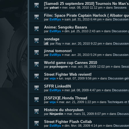
[Samedi 25 septembre 2010] Tournois No Man's 
par
yahari
»
mer. sept. 08, 2010 11:12 pm
» dans
Sessions
Film: Space Pirate Captain Harlock ( Albator quo
par
EvilRyu
»
sam. juil. 31, 2010 6:44 pm
» dans
Discussion
Anime: Sengoku Basara
par
EvilRyu
»
dim. juil. 25, 2010 2:43 am
» dans
Discussion 
sondage
par
Ray
»
mar. avr. 20, 2010 9:22 pm
» dans
Discussion
jinnai tomonori
par
EvilRyu
»
mar. avr. 20, 2010 5:24 pm
» dans
Discussion
World game cup Cannes 2010
par
psychogore
»
mar. oct. 06, 2009 12:02 pm
» dans
Sess
Street Fighter Web revient!
par
veja
»
lun. sept. 07, 2009 9:56 pm
» dans
Discussion gén
SFFR LinkedIN
par
EvilRyu
»
mer. juil. 08, 2009 4:47 pm
» dans
Discussion 
[SSF2X]E.Honda Thread
par
veja
»
mar. avr. 21, 2009 1:22 pm
» dans
Techniques et S
Histoire du shoryuken
par
Ninjardin
»
mar. mars 31, 2009 8:07 pm
» dans
Discuss
Street Fighter Flash Collab
par
EvilRyu
»
dim. févr. 08, 2009 4:14 pm
» dans
Discussion