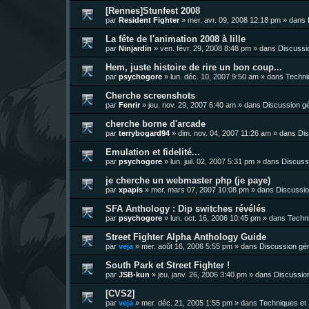
[Rennes]Stunfest 2008
par
Resident Fighter
»
mer. avr. 09, 2008 12:18 pm
» dans
La fête de l'animation 2008 à lille
par
Ninjardin
»
ven. févr. 29, 2008 8:48 pm
» dans
Discussi
Hem, juste histoire de rire un bon coup...
par
psychogore
»
lun. déc. 10, 2007 9:50 am
» dans
Techni
Cherche screenshots
par
Fenrir
»
jeu. nov. 29, 2007 6:40 am
» dans
Discussion g
cherche borne d'arcade
par
terrybogard94
»
dim. nov. 04, 2007 11:26 am
» dans
Dis
Emulation et fidelité...
par
psychogore
»
lun. juil. 02, 2007 5:31 pm
» dans
Discuss
je cherche un webmaster php (je paye)
par
xpapis
»
mer. mars 07, 2007 10:08 pm
» dans
Discussio
SFA Anthology : Dip switches révélés
par
psychogore
»
lun. oct. 16, 2006 10:45 pm
» dans
Techni
Street Fighter Alpha Anthology Guide
par
veja
»
mer. août 16, 2006 5:55 pm
» dans
Discussion gé
South Park et Street Fighter !
par
JSB-kun
»
jeu. janv. 26, 2006 3:40 pm
» dans
Discussio
[CVS2]
par
veja
»
mer. déc. 21, 2005 1:55 pm
» dans
Techniques et 