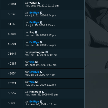
u
e
n
s
D
par
yahari
s
m
V
73801
i
a
e
mer. sept. 08, 2010 11:12 pm
e
e
e
g
r
s
r
u
e
n
s
D
par
EvilRyu
s
m
V
50140
i
a
e
sam. juil. 31, 2010 6:44 pm
e
e
e
g
r
s
r
u
e
n
s
D
par
EvilRyu
s
m
V
51165
i
a
e
dim. juil. 25, 2010 2:43 am
e
e
e
g
r
s
r
u
e
n
s
D
par
Ray
s
m
V
49004
i
a
e
mar. avr. 20, 2010 9:22 pm
e
e
e
g
r
s
r
u
e
n
s
D
par
EvilRyu
s
m
V
52201
i
a
e
mar. avr. 20, 2010 5:24 pm
e
e
e
g
r
s
r
u
e
n
s
D
par
psychogore
s
m
V
71647
i
a
e
mar. oct. 06, 2009 12:02 pm
e
e
e
g
r
s
r
u
e
n
s
D
par
veja
s
m
V
49387
i
a
e
lun. sept. 07, 2009 9:56 pm
e
e
e
g
r
s
r
u
e
n
s
D
par
EvilRyu
s
m
V
49054
i
a
e
mer. juil. 08, 2009 4:47 pm
e
e
e
g
r
s
r
u
e
n
s
D
par
veja
s
m
V
76221
i
a
e
mar. avr. 21, 2009 1:22 pm
e
e
e
g
r
s
r
u
e
n
s
D
par
Ninjardin
s
m
V
50557
i
a
e
mar. mars 31, 2009 8:07 pm
e
e
e
g
r
s
r
u
e
n
s
D
par
EvilRyu
s
m
V
50633
i
a
e
dim. févr. 08, 2009 4:14 pm
e
e
e
g
r
s