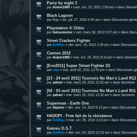
Parry by night 3
par
Auber1083
»
sam. oct. 23, 2021 1:59 pm
» dans
Sessio
Black Lagoon
par
Ray
»
lun. juil. 27, 2020 4:45 am
» dans
Discussion géné
Playstation 4: Orbis
par
hatsumomo
»
ven. mars 30, 2012 9:27 pm
» dans
Disc
Street Crackers Fighter
par
EvilRyu
»
dim. janv. 15, 2012 2:28 pm
» dans
Discussion
Cannes 2012
par
Auber1083
»
mar. oct. 18, 2011 8:19 pm
» dans
Session
[Evo2011] Super Street Fighter 2X
par
veja
»
mar. août 02, 2011 12:43 pm
» dans
Discussion g
[23 - 24 avril 2011] Tournois No Man's Land R12 
par
yahari
»
mar. mars 29, 2011 12:32 am
» dans
Sessions
[02 - 03 avril 2011] Tournois No Man's Land R11 
par
yahari
»
mar. mars 29, 2011 12:32 am
» dans
Sessions
Superman - Earth One
par
Septon
»
dim. nov. 14, 2010 5:13 pm
» dans
Discussion
HADOPI - Free fait de la résistance
par
EvilRyu
»
mar. oct. 05, 2010 3:10 pm
» dans
Discussion
Games O.S.T
par
EvilRyu
»
dim. oct. 03, 2010 12:16 am
» dans
Discussio