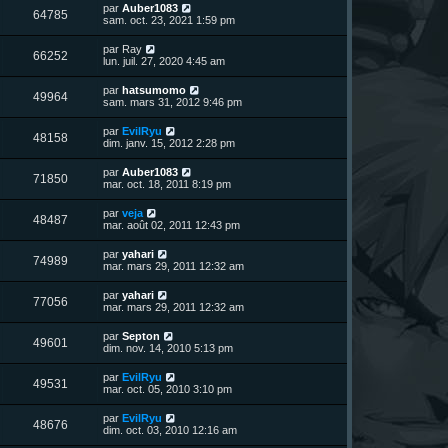
n
D
par
Auber1083
V
64785
i
e
sam. oct. 23, 2021 1:59 pm
e
e
r
r
u
n
D
par
Ray
s
m
V
66252
i
e
lun. juil. 27, 2020 4:45 am
e
e
e
r
s
r
u
n
s
D
par
hatsumomo
s
m
V
49964
i
a
e
sam. mars 31, 2012 9:46 pm
e
e
e
g
r
s
r
u
e
n
s
D
par
EvilRyu
s
m
V
48158
i
a
e
dim. janv. 15, 2012 2:28 pm
e
e
e
g
r
s
r
u
e
n
s
D
par
Auber1083
s
m
V
71850
i
a
e
mar. oct. 18, 2011 8:19 pm
e
e
e
g
r
s
r
u
e
n
s
D
par
veja
s
m
V
48487
i
a
e
mar. août 02, 2011 12:43 pm
e
e
e
g
r
s
r
u
e
n
s
D
par
yahari
s
m
V
74989
i
a
e
mar. mars 29, 2011 12:32 am
e
e
e
g
r
s
r
u
e
n
s
D
par
yahari
s
m
V
77056
i
a
e
mar. mars 29, 2011 12:32 am
e
e
e
g
r
s
r
u
e
n
s
D
par
Septon
s
m
V
49601
i
a
e
dim. nov. 14, 2010 5:13 pm
e
e
e
g
r
s
r
u
e
n
s
D
par
EvilRyu
s
m
V
49531
i
a
e
mar. oct. 05, 2010 3:10 pm
e
e
e
g
r
s
r
u
e
n
s
D
par
EvilRyu
s
m
V
48676
i
a
e
dim. oct. 03, 2010 12:16 am
e
e
e
g
r
s
r