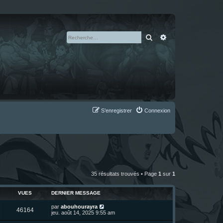
Rechercher
Recherche avan
S’enregistrer
Connexion
35 résultats trouvés • Page
1
sur
1
VUES
DERNIER MESSAGE
D
par
abouhourayra
V
46164
e
jeu. août 14, 2025 9:55 am
r
u