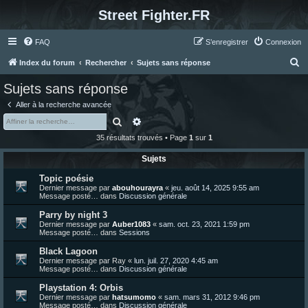
Street Fighter.FR
FAQ
S’enregistrer
Connexion
R
Index du forum
Rechercher
Sujets sans réponse
e
Sujets sans réponse
c
Aller à la recherche avancée
h
Rechercher
Recherche avancée
e
35 résultats trouvés • Page
1
sur
1
r
Sujets
c
Topic poésie
h
Dernier message par
abouhourayra
«
jeu. août 14, 2025 9:55 am
e
Message posté… dans
Discussion générale
r
Parry by night 3
Dernier message par
Auber1083
«
sam. oct. 23, 2021 1:59 pm
Message posté… dans
Sessions
Black Lagoon
Dernier message par
Ray
«
lun. juil. 27, 2020 4:45 am
Message posté… dans
Discussion générale
Playstation 4: Orbis
Dernier message par
hatsumomo
«
sam. mars 31, 2012 9:46 pm
Message posté… dans
Discussion générale