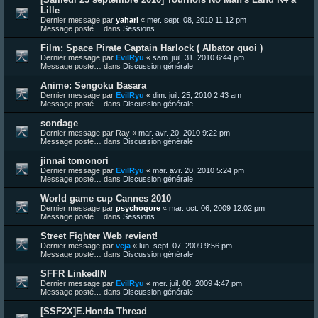
Lille
Dernier message par
yahari
«
mer. sept. 08, 2010 11:12 pm
Message posté… dans
Sessions
Film: Space Pirate Captain Harlock ( Albator quoi )
Dernier message par
EvilRyu
«
sam. juil. 31, 2010 6:44 pm
Message posté… dans
Discussion générale
Anime: Sengoku Basara
Dernier message par
EvilRyu
«
dim. juil. 25, 2010 2:43 am
Message posté… dans
Discussion générale
sondage
Dernier message par
Ray
«
mar. avr. 20, 2010 9:22 pm
Message posté… dans
Discussion générale
jinnai tomonori
Dernier message par
EvilRyu
«
mar. avr. 20, 2010 5:24 pm
Message posté… dans
Discussion générale
World game cup Cannes 2010
Dernier message par
psychogore
«
mar. oct. 06, 2009 12:02 pm
Message posté… dans
Sessions
Street Fighter Web revient!
Dernier message par
veja
«
lun. sept. 07, 2009 9:56 pm
Message posté… dans
Discussion générale
SFFR LinkedIN
Dernier message par
EvilRyu
«
mer. juil. 08, 2009 4:47 pm
Message posté… dans
Discussion générale
[SSF2X]E.Honda Thread