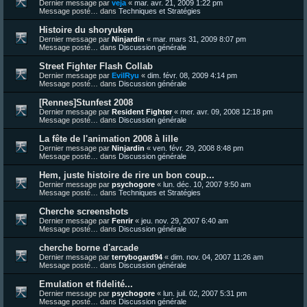
Dernier message par
veja
«
mar. avr. 21, 2009 1:22 pm
Message posté… dans
Techniques et Stratégies
Histoire du shoryuken
Dernier message par
Ninjardin
«
mar. mars 31, 2009 8:07 pm
Message posté… dans
Discussion générale
Street Fighter Flash Collab
Dernier message par
EvilRyu
«
dim. févr. 08, 2009 4:14 pm
Message posté… dans
Discussion générale
[Rennes]Stunfest 2008
Dernier message par
Resident Fighter
«
mer. avr. 09, 2008 12:18 pm
Message posté… dans
Discussion générale
La fête de l'animation 2008 à lille
Dernier message par
Ninjardin
«
ven. févr. 29, 2008 8:48 pm
Message posté… dans
Discussion générale
Hem, juste histoire de rire un bon coup...
Dernier message par
psychogore
«
lun. déc. 10, 2007 9:50 am
Message posté… dans
Techniques et Stratégies
Cherche screenshots
Dernier message par
Fenrir
«
jeu. nov. 29, 2007 6:40 am
Message posté… dans
Discussion générale
cherche borne d'arcade
Dernier message par
terrybogard94
«
dim. nov. 04, 2007 11:26 am
Message posté… dans
Discussion générale
Emulation et fidelité...
Dernier message par
psychogore
«
lun. juil. 02, 2007 5:31 pm
Message posté… dans
Discussion générale