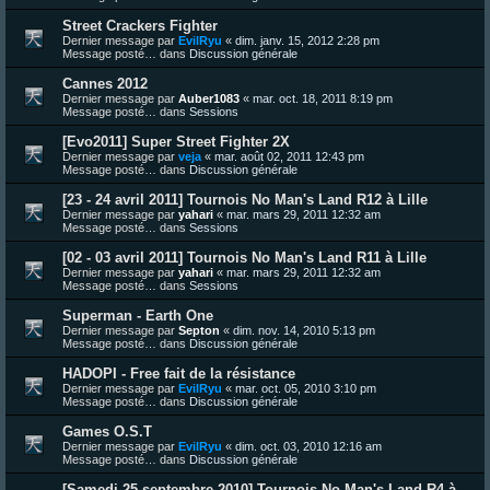
Street Crackers Fighter
Dernier message par
EvilRyu
«
dim. janv. 15, 2012 2:28 pm
Message posté… dans
Discussion générale
Cannes 2012
Dernier message par
Auber1083
«
mar. oct. 18, 2011 8:19 pm
Message posté… dans
Sessions
[Evo2011] Super Street Fighter 2X
Dernier message par
veja
«
mar. août 02, 2011 12:43 pm
Message posté… dans
Discussion générale
[23 - 24 avril 2011] Tournois No Man's Land R12 à Lille
Dernier message par
yahari
«
mar. mars 29, 2011 12:32 am
Message posté… dans
Sessions
[02 - 03 avril 2011] Tournois No Man's Land R11 à Lille
Dernier message par
yahari
«
mar. mars 29, 2011 12:32 am
Message posté… dans
Sessions
Superman - Earth One
Dernier message par
Septon
«
dim. nov. 14, 2010 5:13 pm
Message posté… dans
Discussion générale
HADOPI - Free fait de la résistance
Dernier message par
EvilRyu
«
mar. oct. 05, 2010 3:10 pm
Message posté… dans
Discussion générale
Games O.S.T
Dernier message par
EvilRyu
«
dim. oct. 03, 2010 12:16 am
Message posté… dans
Discussion générale
[Samedi 25 septembre 2010] Tournois No Man's Land R4 à