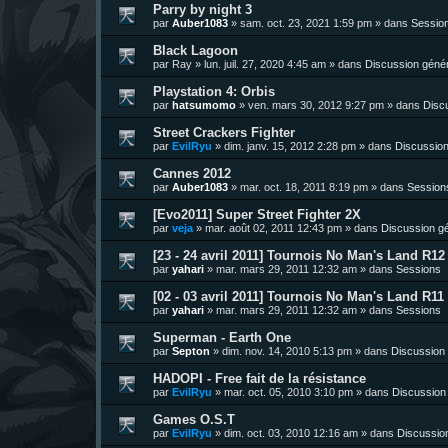
Parry by night 3
par
Auber1083
»
sam. oct. 23, 2021 1:59 pm
» dans
Sessio
Black Lagoon
par
Ray
»
lun. juil. 27, 2020 4:45 am
» dans
Discussion géné
Playstation 4: Orbis
par
hatsumomo
»
ven. mars 30, 2012 9:27 pm
» dans
Disc
Street Crackers Fighter
par
EvilRyu
»
dim. janv. 15, 2012 2:28 pm
» dans
Discussion
Cannes 2012
par
Auber1083
»
mar. oct. 18, 2011 8:19 pm
» dans
Session
[Evo2011] Super Street Fighter 2X
par
veja
»
mar. août 02, 2011 12:43 pm
» dans
Discussion g
[23 - 24 avril 2011] Tournois No Man's Land R12 
par
yahari
»
mar. mars 29, 2011 12:32 am
» dans
Sessions
[02 - 03 avril 2011] Tournois No Man's Land R11 
par
yahari
»
mar. mars 29, 2011 12:32 am
» dans
Sessions
Superman - Earth One
par
Septon
»
dim. nov. 14, 2010 5:13 pm
» dans
Discussion
HADOPI - Free fait de la résistance
par
EvilRyu
»
mar. oct. 05, 2010 3:10 pm
» dans
Discussion
Games O.S.T
par
EvilRyu
»
dim. oct. 03, 2010 12:16 am
» dans
Discussio