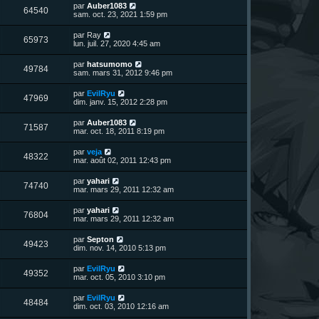
n
D
par
Auber1083
V
64540
i
e
sam. oct. 23, 2021 1:59 pm
e
e
r
r
u
n
D
par
Ray
s
m
V
65973
i
e
lun. juil. 27, 2020 4:45 am
e
e
e
r
s
r
u
n
s
D
par
hatsumomo
s
m
V
49784
i
a
e
sam. mars 31, 2012 9:46 pm
e
e
e
g
r
s
r
u
e
n
s
D
par
EvilRyu
s
m
V
47969
i
a
e
dim. janv. 15, 2012 2:28 pm
e
e
e
g
r
s
r
u
e
n
s
D
par
Auber1083
s
m
V
71587
i
a
e
mar. oct. 18, 2011 8:19 pm
e
e
e
g
r
s
r
u
e
n
s
D
par
veja
s
m
V
48322
i
a
e
mar. août 02, 2011 12:43 pm
e
e
e
g
r
s
r
u
e
n
s
D
par
yahari
s
m
V
74740
i
a
e
mar. mars 29, 2011 12:32 am
e
e
e
g
r
s
r
u
e
n
s
D
par
yahari
s
m
V
76804
i
a
e
mar. mars 29, 2011 12:32 am
e
e
e
g
r
s
r
u
e
n
s
D
par
Septon
s
m
V
49423
i
a
e
dim. nov. 14, 2010 5:13 pm
e
e
e
g
r
s
r
u
e
n
s
D
par
EvilRyu
s
m
V
49352
i
a
e
mar. oct. 05, 2010 3:10 pm
e
e
e
g
r
s
r
u
e
n
s
D
par
EvilRyu
s
m
V
48484
i
a
e
dim. oct. 03, 2010 12:16 am
e
e
e
g
r
s
r