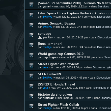
[Samedi 25 septembre 2010] Tournois No Man's 
par
yahari
»
mer. sept. 08, 2010 11:12 pm
» dans
Sessions
Film: Space Pirate Captain Harlock ( Albator quo
par
EvilRyu
»
sam. juil. 31, 2010 6:44 pm
» dans
Discussion
Anime: Sengoku Basara
par
EvilRyu
»
dim. juil. 25, 2010 2:43 am
» dans
Discussion 
sondage
par
Ray
»
mar. avr. 20, 2010 9:22 pm
» dans
Discussion
jinnai tomonori
par
EvilRyu
»
mar. avr. 20, 2010 5:24 pm
» dans
Discussion
World game cup Cannes 2010
par
psychogore
»
mar. oct. 06, 2009 12:02 pm
» dans
Sess
Street Fighter Web revient!
par
veja
»
lun. sept. 07, 2009 9:56 pm
» dans
Discussion gén
SFFR LinkedIN
par
EvilRyu
»
mer. juil. 08, 2009 4:47 pm
» dans
Discussion 
[SSF2X]E.Honda Thread
par
veja
»
mar. avr. 21, 2009 1:22 pm
» dans
Techniques et S
Histoire du shoryuken
par
Ninjardin
»
mar. mars 31, 2009 8:07 pm
» dans
Discuss
Street Fighter Flash Collab
par
EvilRyu
»
dim. févr. 08, 2009 4:14 pm
» dans
Discussion