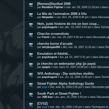
[Rennes]Stunfest 2008
par
Resident Fighter
»
mer. avr. 09, 2008 12:18 pm
» dans
La fête de l'animation 2008 à lille
par
Ninjardin
»
ven. févr. 29, 2008 8:48 pm
» dans
Discussi
Hem, juste histoire de rire un bon coup...
par
psychogore
»
lun. déc. 10, 2007 9:50 am
» dans
Techni
Cherche screenshots
par
Fenrir
»
jeu. nov. 29, 2007 6:40 am
» dans
Discussion g
cherche borne d'arcade
par
terrybogard94
»
dim. nov. 04, 2007 11:26 am
» dans
Dis
Emulation et fidelité...
par
psychogore
»
lun. juil. 02, 2007 5:31 pm
» dans
Discuss
je cherche un webmaster php (je paye)
par
xpapis
»
mer. mars 07, 2007 10:08 pm
» dans
Discussio
SFA Anthology : Dip switches révélés
par
psychogore
»
lun. oct. 16, 2006 10:45 pm
» dans
Techni
Street Fighter Alpha Anthology Guide
par
veja
»
mer. août 16, 2006 5:55 pm
» dans
Discussion gé
South Park et Street Fighter !
par
JSB-kun
»
jeu. janv. 26, 2006 3:40 pm
» dans
Discussio
[CVS2]
par
veja
»
mer. déc. 21, 2005 1:55 pm
» dans
Techniques et 