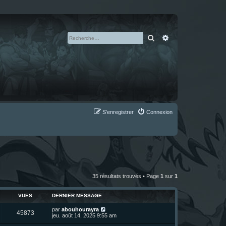
Rechercher
Recherche avan
S’enregistrer
Connexion
35 résultats trouvés • Page
1
sur
1
VUES
DERNIER MESSAGE
D
par
abouhourayra
V
45873
e
jeu. août 14, 2025 9:55 am
r
u