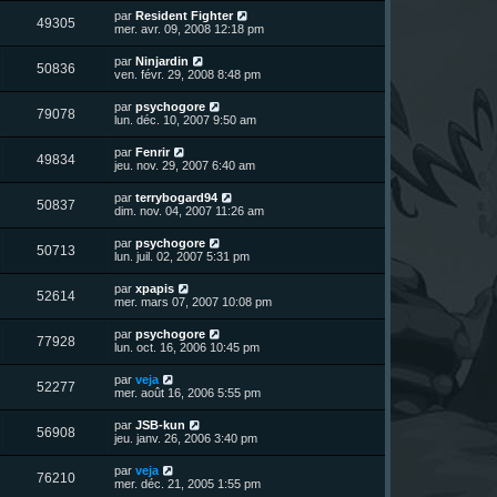
r
u
e
n
s
D
par
Resident Fighter
s
m
V
49305
i
a
e
mer. avr. 09, 2008 12:18 pm
e
e
e
g
r
s
r
u
e
n
s
D
par
Ninjardin
s
m
V
50836
i
a
e
ven. févr. 29, 2008 8:48 pm
e
e
e
g
r
s
r
u
e
n
s
D
par
psychogore
s
m
V
79078
i
a
e
lun. déc. 10, 2007 9:50 am
e
e
e
g
r
s
r
u
e
n
s
D
par
Fenrir
s
m
V
49834
i
a
e
jeu. nov. 29, 2007 6:40 am
e
e
e
g
r
s
r
u
e
n
s
D
par
terrybogard94
s
m
V
50837
i
a
e
dim. nov. 04, 2007 11:26 am
e
e
e
g
r
s
r
u
e
n
s
D
par
psychogore
s
m
V
50713
i
a
e
lun. juil. 02, 2007 5:31 pm
e
e
e
g
r
s
r
u
e
n
s
D
par
xpapis
s
m
V
52614
i
a
e
mer. mars 07, 2007 10:08 pm
e
e
e
g
r
s
r
u
e
n
s
D
par
psychogore
s
m
V
77928
i
a
e
lun. oct. 16, 2006 10:45 pm
e
e
e
g
r
s
r
u
e
n
s
D
par
veja
s
m
V
52277
i
a
e
mer. août 16, 2006 5:55 pm
e
e
e
g
r
s
r
u
e
n
s
D
par
JSB-kun
s
m
V
56908
i
a
e
jeu. janv. 26, 2006 3:40 pm
e
e
e
g
r
s
r
u
e
n
s
D
par
veja
s
m
V
76210
i
a
e
mer. déc. 21, 2005 1:55 pm
e
e
e
g
r