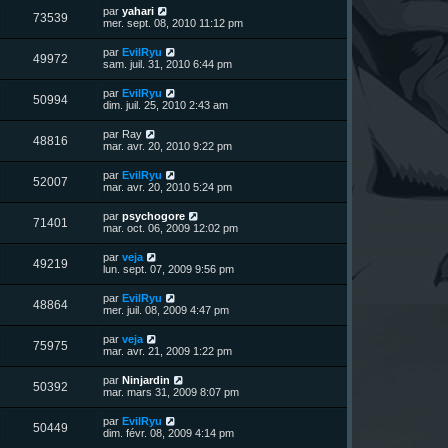
u
e
n
s
D
par
yahari
s
m
V
73539
i
a
e
mer. sept. 08, 2010 11:12 pm
e
e
e
g
r
s
r
u
e
n
s
D
par
EvilRyu
s
m
V
49972
i
a
e
sam. juil. 31, 2010 6:44 pm
e
e
e
g
r
s
r
u
e
n
s
D
par
EvilRyu
s
m
V
50994
i
a
e
dim. juil. 25, 2010 2:43 am
e
e
e
g
r
s
r
u
e
n
s
D
par
Ray
s
m
V
48816
i
a
e
mar. avr. 20, 2010 9:22 pm
e
e
e
g
r
s
r
u
e
n
s
D
par
EvilRyu
s
m
V
52007
i
a
e
mar. avr. 20, 2010 5:24 pm
e
e
e
g
r
s
r
u
e
n
s
D
par
psychogore
s
m
V
71401
i
a
e
mar. oct. 06, 2009 12:02 pm
e
e
e
g
r
s
r
u
e
n
s
D
par
veja
s
m
V
49219
i
a
e
lun. sept. 07, 2009 9:56 pm
e
e
e
g
r
s
r
u
e
n
s
D
par
EvilRyu
s
m
V
48864
i
a
e
mer. juil. 08, 2009 4:47 pm
e
e
e
g
r
s
r
u
e
n
s
D
par
veja
s
m
V
75975
i
a
e
mar. avr. 21, 2009 1:22 pm
e
e
e
g
r
s
r
u
e
n
s
D
par
Ninjardin
s
m
V
50392
i
a
e
mar. mars 31, 2009 8:07 pm
e
e
e
g
r
s
r
u
e
n
s
D
par
EvilRyu
s
m
V
50449
i
a
e
dim. févr. 08, 2009 4:14 pm
e
e
e
g
r
s