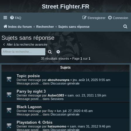
Street Fighter.FR
FAQ
S’enregistrer
Connexion
R
Index du forum
Rechercher
Sujets sans réponse
e
Sujets sans réponse
c
Aller à la recherche avancée
h
Rechercher
Recherche avancée
e
35 résultats trouvés • Page
1
sur
1
r
Sujets
c
Topic poésie
h
Dernier message par
abouhourayra
«
jeu. août 14, 2025 9:55 am
e
Message posté… dans
Discussion générale
r
Parry by night 3
Dernier message par
Auber1083
«
sam. oct. 23, 2021 1:59 pm
Message posté… dans
Sessions
Black Lagoon
Dernier message par
Ray
«
lun. juil. 27, 2020 4:45 am
Message posté… dans
Discussion générale
Playstation 4: Orbis
Dernier message par
hatsumomo
«
sam. mars 31, 2012 9:46 pm
Message posté… dans
Discussion générale