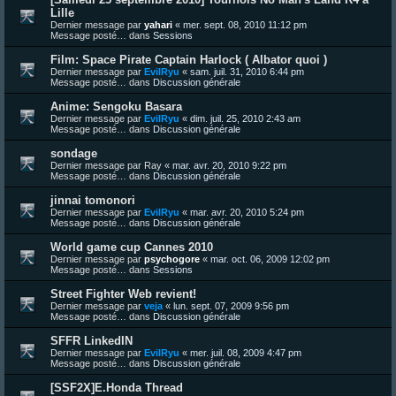
Lille
Dernier message par
yahari
«
mer. sept. 08, 2010 11:12 pm
Message posté… dans
Sessions
Film: Space Pirate Captain Harlock ( Albator quoi )
Dernier message par
EvilRyu
«
sam. juil. 31, 2010 6:44 pm
Message posté… dans
Discussion générale
Anime: Sengoku Basara
Dernier message par
EvilRyu
«
dim. juil. 25, 2010 2:43 am
Message posté… dans
Discussion générale
sondage
Dernier message par
Ray
«
mar. avr. 20, 2010 9:22 pm
Message posté… dans
Discussion générale
jinnai tomonori
Dernier message par
EvilRyu
«
mar. avr. 20, 2010 5:24 pm
Message posté… dans
Discussion générale
World game cup Cannes 2010
Dernier message par
psychogore
«
mar. oct. 06, 2009 12:02 pm
Message posté… dans
Sessions
Street Fighter Web revient!
Dernier message par
veja
«
lun. sept. 07, 2009 9:56 pm
Message posté… dans
Discussion générale
SFFR LinkedIN
Dernier message par
EvilRyu
«
mer. juil. 08, 2009 4:47 pm
Message posté… dans
Discussion générale
[SSF2X]E.Honda Thread