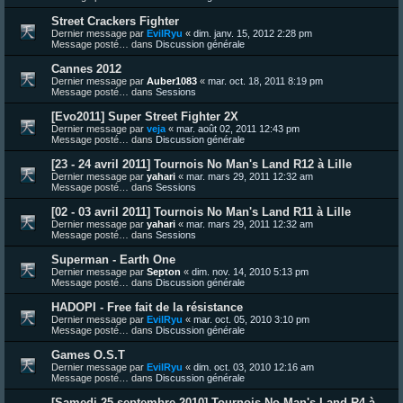
Street Crackers Fighter
Dernier message par
EvilRyu
«
dim. janv. 15, 2012 2:28 pm
Message posté… dans
Discussion générale
Cannes 2012
Dernier message par
Auber1083
«
mar. oct. 18, 2011 8:19 pm
Message posté… dans
Sessions
[Evo2011] Super Street Fighter 2X
Dernier message par
veja
«
mar. août 02, 2011 12:43 pm
Message posté… dans
Discussion générale
[23 - 24 avril 2011] Tournois No Man's Land R12 à Lille
Dernier message par
yahari
«
mar. mars 29, 2011 12:32 am
Message posté… dans
Sessions
[02 - 03 avril 2011] Tournois No Man's Land R11 à Lille
Dernier message par
yahari
«
mar. mars 29, 2011 12:32 am
Message posté… dans
Sessions
Superman - Earth One
Dernier message par
Septon
«
dim. nov. 14, 2010 5:13 pm
Message posté… dans
Discussion générale
HADOPI - Free fait de la résistance
Dernier message par
EvilRyu
«
mar. oct. 05, 2010 3:10 pm
Message posté… dans
Discussion générale
Games O.S.T
Dernier message par
EvilRyu
«
dim. oct. 03, 2010 12:16 am
Message posté… dans
Discussion générale
[Samedi 25 septembre 2010] Tournois No Man's Land R4 à