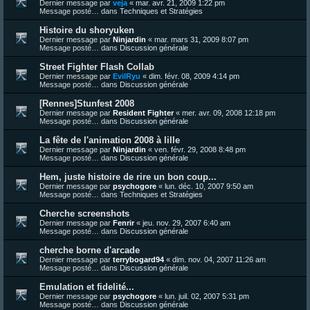
Dernier message par
veja
«
mar. avr. 21, 2009 1:22 pm
Message posté… dans
Techniques et Stratégies
Histoire du shoryuken
Dernier message par
Ninjardin
«
mar. mars 31, 2009 8:07 pm
Message posté… dans
Discussion générale
Street Fighter Flash Collab
Dernier message par
EvilRyu
«
dim. févr. 08, 2009 4:14 pm
Message posté… dans
Discussion générale
[Rennes]Stunfest 2008
Dernier message par
Resident Fighter
«
mer. avr. 09, 2008 12:18 pm
Message posté… dans
Discussion générale
La fête de l'animation 2008 à lille
Dernier message par
Ninjardin
«
ven. févr. 29, 2008 8:48 pm
Message posté… dans
Discussion générale
Hem, juste histoire de rire un bon coup...
Dernier message par
psychogore
«
lun. déc. 10, 2007 9:50 am
Message posté… dans
Techniques et Stratégies
Cherche screenshots
Dernier message par
Fenrir
«
jeu. nov. 29, 2007 6:40 am
Message posté… dans
Discussion générale
cherche borne d'arcade
Dernier message par
terrybogard94
«
dim. nov. 04, 2007 11:26 am
Message posté… dans
Discussion générale
Emulation et fidelité...
Dernier message par
psychogore
«
lun. juil. 02, 2007 5:31 pm
Message posté… dans
Discussion générale