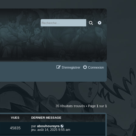
Rechercher
Recherche avan
S’enregistrer
Connexion
35 résultats trouvés • Page
1
sur
1
VUES
DERNIER MESSAGE
D
par
abouhourayra
V
45835
e
jeu. août 14, 2025 9:55 am
r
u