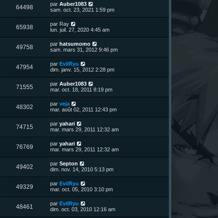
n
D
par
Auber1083
V
64498
i
e
sam. oct. 23, 2021 1:59 pm
e
e
r
r
u
n
D
par
Ray
s
m
V
65938
i
e
lun. juil. 27, 2020 4:45 am
e
e
e
r
s
r
u
n
s
D
par
hatsumomo
s
m
V
49758
i
a
e
sam. mars 31, 2012 9:46 pm
e
e
e
g
r
s
r
u
e
n
s
D
par
EvilRyu
s
m
V
47954
i
a
e
dim. janv. 15, 2012 2:28 pm
e
e
e
g
r
s
r
u
e
n
s
D
par
Auber1083
s
m
V
71555
i
a
e
mar. oct. 18, 2011 8:19 pm
e
e
e
g
r
s
r
u
e
n
s
D
par
veja
s
m
V
48302
i
a
e
mar. août 02, 2011 12:43 pm
e
e
e
g
r
s
r
u
e
n
s
D
par
yahari
s
m
V
74715
i
a
e
mar. mars 29, 2011 12:32 am
e
e
e
g
r
s
r
u
e
n
s
D
par
yahari
s
m
V
76769
i
a
e
mar. mars 29, 2011 12:32 am
e
e
e
g
r
s
r
u
e
n
s
D
par
Septon
s
m
V
49402
i
a
e
dim. nov. 14, 2010 5:13 pm
e
e
e
g
r
s
r
u
e
n
s
D
par
EvilRyu
s
m
V
49329
i
a
e
mar. oct. 05, 2010 3:10 pm
e
e
e
g
r
s
r
u
e
n
s
D
par
EvilRyu
s
m
V
48461
i
a
e
dim. oct. 03, 2010 12:16 am
e
e
e
g
r
s
r