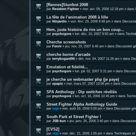
[Rennes]Stunfest 2008
par
Resident Fighter
»
mer. avr. 09, 2008 12:18 pm
» dans
La fête de l'animation 2008 à lille
par
Ninjardin
»
ven. févr. 29, 2008 8:48 pm
» dans
Discussi
Hem, juste histoire de rire un bon coup...
par
psychogore
»
lun. déc. 10, 2007 9:50 am
» dans
Techni
Cherche screenshots
par
Fenrir
»
jeu. nov. 29, 2007 6:40 am
» dans
Discussion g
cherche borne d'arcade
par
terrybogard94
»
dim. nov. 04, 2007 11:26 am
» dans
Dis
Emulation et fidelité...
par
psychogore
»
lun. juil. 02, 2007 5:31 pm
» dans
Discuss
je cherche un webmaster php (je paye)
par
xpapis
»
mer. mars 07, 2007 10:08 pm
» dans
Discussio
SFA Anthology : Dip switches révélés
par
psychogore
»
lun. oct. 16, 2006 10:45 pm
» dans
Techni
Street Fighter Alpha Anthology Guide
par
veja
»
mer. août 16, 2006 5:55 pm
» dans
Discussion gé
South Park et Street Fighter !
par
JSB-kun
»
jeu. janv. 26, 2006 3:40 pm
» dans
Discussio
[CVS2]
par
veja
»
mer. déc. 21, 2005 1:55 pm
» dans
Techniques et 