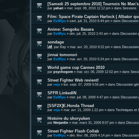
[Samedi 25 septembre 2010] Tournois No Man's 
par
yahari
»
mer. sept. 08, 2010 11:12 pm
» dans
Sessions
Film: Space Pirate Captain Harlock ( Albator quo
par
EvilRyu
»
sam. juil. 31, 2010 6:44 pm
» dans
Discussion
Anime: Sengoku Basara
par
EvilRyu
»
dim. juil. 25, 2010 2:43 am
» dans
Discussion 
sondage
par
Ray
»
mar. avr. 20, 2010 9:22 pm
» dans
Discussion
jinnai tomonori
par
EvilRyu
»
mar. avr. 20, 2010 5:24 pm
» dans
Discussion
World game cup Cannes 2010
par
psychogore
»
mar. oct. 06, 2009 12:02 pm
» dans
Sess
Street Fighter Web revient!
par
veja
»
lun. sept. 07, 2009 9:56 pm
» dans
Discussion gén
SFFR LinkedIN
par
EvilRyu
»
mer. juil. 08, 2009 4:47 pm
» dans
Discussion 
[SSF2X]E.Honda Thread
par
veja
»
mar. avr. 21, 2009 1:22 pm
» dans
Techniques et S
Histoire du shoryuken
par
Ninjardin
»
mar. mars 31, 2009 8:07 pm
» dans
Discuss
Street Fighter Flash Collab
par
EvilRyu
»
dim. févr. 08, 2009 4:14 pm
» dans
Discussion