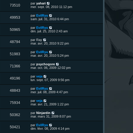
u
e
n
s
D
par
yahari
s
m
V
73510
i
a
e
mer. sept. 08, 2010 11:12 pm
e
e
e
g
r
s
r
u
e
n
s
D
par
EvilRyu
s
m
V
49953
i
a
e
sam. juil. 31, 2010 6:44 pm
e
e
e
g
r
s
r
u
e
n
s
D
par
EvilRyu
s
m
V
50965
i
a
e
dim. juil. 25, 2010 2:43 am
e
e
e
g
r
s
r
u
e
n
s
D
par
Ray
s
m
V
48794
i
a
e
mar. avr. 20, 2010 9:22 pm
e
e
e
g
r
s
r
u
e
n
s
D
par
EvilRyu
s
m
V
51983
i
a
e
mar. avr. 20, 2010 5:24 pm
e
e
e
g
r
s
r
u
e
n
s
D
par
psychogore
s
m
V
71366
i
a
e
mar. oct. 06, 2009 12:02 pm
e
e
e
g
r
s
r
u
e
n
s
D
par
veja
s
m
V
49196
i
a
e
lun. sept. 07, 2009 9:56 pm
e
e
e
g
r
s
r
u
e
n
s
D
par
EvilRyu
s
m
V
48843
i
a
e
mer. juil. 08, 2009 4:47 pm
e
e
e
g
r
s
r
u
e
n
s
D
par
veja
s
m
V
75934
i
a
e
mar. avr. 21, 2009 1:22 pm
e
e
e
g
r
s
r
u
e
n
s
D
par
Ninjardin
s
m
V
50362
i
a
e
mar. mars 31, 2009 8:07 pm
e
e
e
g
r
s
r
u
e
n
s
D
par
EvilRyu
s
m
V
50421
i
a
e
dim. févr. 08, 2009 4:14 pm
e
e
e
g
r
s