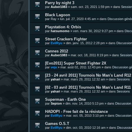
Parry by night 3
par
Auber1083
»
sam. oct. 23, 2021 1:59 pm
» dans
Sessio
Black Lagoon
par
Ray
»
lun. juil. 27, 2020 4:45 am
» dans
Discussion géné
Playstation 4: Orbis
par
hatsumomo
»
ven. mars 30, 2012 9:27 pm
» dans
Disc
Street Crackers Fighter
par
EvilRyu
»
dim. janv. 15, 2012 2:28 pm
» dans
Discussion
Cannes 2012
par
Auber1083
»
mar. oct. 18, 2011 8:19 pm
» dans
Session
[Evo2011] Super Street Fighter 2X
par
veja
»
mar. août 02, 2011 12:43 pm
» dans
Discussion g
[23 - 24 avril 2011] Tournois No Man's Land R12 
par
yahari
»
mar. mars 29, 2011 12:32 am
» dans
Sessions
[02 - 03 avril 2011] Tournois No Man's Land R11 
par
yahari
»
mar. mars 29, 2011 12:32 am
» dans
Sessions
Superman - Earth One
par
Septon
»
dim. nov. 14, 2010 5:13 pm
» dans
Discussion
HADOPI - Free fait de la résistance
par
EvilRyu
»
mar. oct. 05, 2010 3:10 pm
» dans
Discussion
Games O.S.T
par
EvilRyu
»
dim. oct. 03, 2010 12:16 am
» dans
Discussio