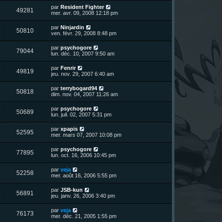
r
u
e
n
s
D
par
Resident Fighter
s
m
V
49281
i
a
e
mer. avr. 09, 2008 12:18 pm
e
e
e
g
r
s
r
u
e
n
s
D
par
Ninjardin
s
m
V
50810
i
a
e
ven. févr. 29, 2008 8:48 pm
e
e
e
g
r
s
r
u
e
n
s
D
par
psychogore
s
m
V
79044
i
a
e
lun. déc. 10, 2007 9:50 am
e
e
e
g
r
s
r
u
e
n
s
D
par
Fenrir
s
m
V
49819
i
a
e
jeu. nov. 29, 2007 6:40 am
e
e
e
g
r
s
r
u
e
n
s
D
par
terrybogard94
s
m
V
50818
i
a
e
dim. nov. 04, 2007 11:26 am
e
e
e
g
r
s
r
u
e
n
s
D
par
psychogore
s
m
V
50689
i
a
e
lun. juil. 02, 2007 5:31 pm
e
e
e
g
r
s
r
u
e
n
s
D
par
xpapis
s
m
V
52595
i
a
e
mer. mars 07, 2007 10:08 pm
e
e
e
g
r
s
r
u
e
n
s
D
par
psychogore
s
m
V
77895
i
a
e
lun. oct. 16, 2006 10:45 pm
e
e
e
g
r
s
r
u
e
n
s
D
par
veja
s
m
V
52258
i
a
e
mer. août 16, 2006 5:55 pm
e
e
e
g
r
s
r
u
e
n
s
D
par
JSB-kun
s
m
V
56891
i
a
e
jeu. janv. 26, 2006 3:40 pm
e
e
e
g
r
s
r
u
e
n
s
D
par
veja
s
m
V
76173
i
a
e
mer. déc. 21, 2005 1:55 pm
e
e
e
g
r