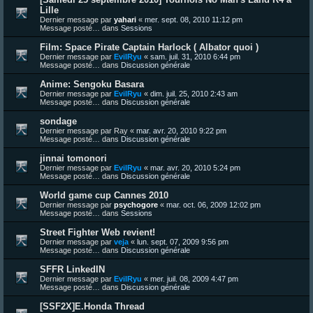
Lille
Dernier message par
yahari
«
mer. sept. 08, 2010 11:12 pm
Message posté… dans
Sessions
Film: Space Pirate Captain Harlock ( Albator quoi )
Dernier message par
EvilRyu
«
sam. juil. 31, 2010 6:44 pm
Message posté… dans
Discussion générale
Anime: Sengoku Basara
Dernier message par
EvilRyu
«
dim. juil. 25, 2010 2:43 am
Message posté… dans
Discussion générale
sondage
Dernier message par
Ray
«
mar. avr. 20, 2010 9:22 pm
Message posté… dans
Discussion générale
jinnai tomonori
Dernier message par
EvilRyu
«
mar. avr. 20, 2010 5:24 pm
Message posté… dans
Discussion générale
World game cup Cannes 2010
Dernier message par
psychogore
«
mar. oct. 06, 2009 12:02 pm
Message posté… dans
Sessions
Street Fighter Web revient!
Dernier message par
veja
«
lun. sept. 07, 2009 9:56 pm
Message posté… dans
Discussion générale
SFFR LinkedIN
Dernier message par
EvilRyu
«
mer. juil. 08, 2009 4:47 pm
Message posté… dans
Discussion générale
[SSF2X]E.Honda Thread