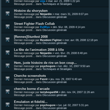
Dernier message par
veja
«
mar. avr. 21, 2009 1:22 pm
Message posté… dans
Techniques et Stratégies
Histoire du shoryuken
Dernier message par
Ninjardin
«
mar. mars 31, 2009 8:07 pm
Message posté… dans
Discussion générale
Street Fighter Flash Collab
Dernier message par
EvilRyu
«
dim. févr. 08, 2009 4:14 pm
Message posté… dans
Discussion générale
[Rennes]Stunfest 2008
Dernier message par
Resident Fighter
«
mer. avr. 09, 2008 12:18 pm
Message posté… dans
Discussion générale
La fête de l'animation 2008 à lille
Dernier message par
Ninjardin
«
ven. févr. 29, 2008 8:48 pm
Message posté… dans
Discussion générale
Hem, juste histoire de rire un bon coup...
Dernier message par
psychogore
«
lun. déc. 10, 2007 9:50 am
Message posté… dans
Techniques et Stratégies
Cherche screenshots
Dernier message par
Fenrir
«
jeu. nov. 29, 2007 6:40 am
Message posté… dans
Discussion générale
cherche borne d'arcade
Dernier message par
terrybogard94
«
dim. nov. 04, 2007 11:26 am
Message posté… dans
Discussion générale
Emulation et fidelité...
Dernier message par
psychogore
«
lun. juil. 02, 2007 5:31 pm
Message posté… dans
Discussion générale