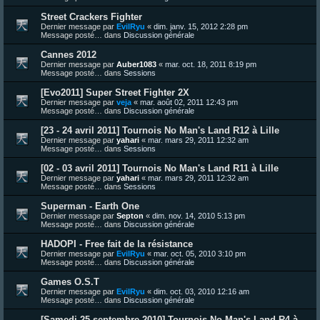
Street Crackers Fighter
Dernier message par
EvilRyu
«
dim. janv. 15, 2012 2:28 pm
Message posté… dans
Discussion générale
Cannes 2012
Dernier message par
Auber1083
«
mar. oct. 18, 2011 8:19 pm
Message posté… dans
Sessions
[Evo2011] Super Street Fighter 2X
Dernier message par
veja
«
mar. août 02, 2011 12:43 pm
Message posté… dans
Discussion générale
[23 - 24 avril 2011] Tournois No Man's Land R12 à Lille
Dernier message par
yahari
«
mar. mars 29, 2011 12:32 am
Message posté… dans
Sessions
[02 - 03 avril 2011] Tournois No Man's Land R11 à Lille
Dernier message par
yahari
«
mar. mars 29, 2011 12:32 am
Message posté… dans
Sessions
Superman - Earth One
Dernier message par
Septon
«
dim. nov. 14, 2010 5:13 pm
Message posté… dans
Discussion générale
HADOPI - Free fait de la résistance
Dernier message par
EvilRyu
«
mar. oct. 05, 2010 3:10 pm
Message posté… dans
Discussion générale
Games O.S.T
Dernier message par
EvilRyu
«
dim. oct. 03, 2010 12:16 am
Message posté… dans
Discussion générale
[Samedi 25 septembre 2010] Tournois No Man's Land R4 à