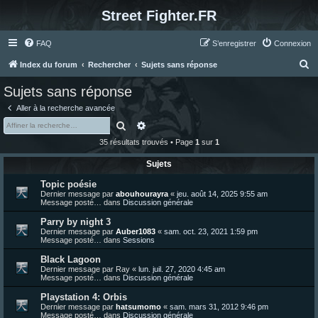
Street Fighter.FR
FAQ
S’enregistrer
Connexion
R
Index du forum
Rechercher
Sujets sans réponse
e
Sujets sans réponse
c
Aller à la recherche avancée
h
Rechercher
Recherche avancée
e
35 résultats trouvés • Page
1
sur
1
r
Sujets
c
Topic poésie
h
Dernier message par
abouhourayra
«
jeu. août 14, 2025 9:55 am
e
Message posté… dans
Discussion générale
r
Parry by night 3
Dernier message par
Auber1083
«
sam. oct. 23, 2021 1:59 pm
Message posté… dans
Sessions
Black Lagoon
Dernier message par
Ray
«
lun. juil. 27, 2020 4:45 am
Message posté… dans
Discussion générale
Playstation 4: Orbis
Dernier message par
hatsumomo
«
sam. mars 31, 2012 9:46 pm
Message posté… dans
Discussion générale