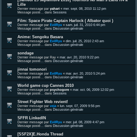
Lille
Dernier message par
yahari
«
mer. sept. 08, 2010 11:12 pm
Message posté… dans
Sessions
Film: Space Pirate Captain Harlock ( Albator quoi )
Dernier message par
EvilRyu
«
sam. juil. 31, 2010 6:44 pm
Message posté… dans
Discussion générale
Anime: Sengoku Basara
Dernier message par
EvilRyu
«
dim. juil. 25, 2010 2:43 am
Message posté… dans
Discussion générale
sondage
Dernier message par
Ray
«
mar. avr. 20, 2010 9:22 pm
Message posté… dans
Discussion générale
jinnai tomonori
Dernier message par
EvilRyu
«
mar. avr. 20, 2010 5:24 pm
Message posté… dans
Discussion générale
World game cup Cannes 2010
Dernier message par
psychogore
«
mar. oct. 06, 2009 12:02 pm
Message posté… dans
Sessions
Street Fighter Web revient!
Dernier message par
veja
«
lun. sept. 07, 2009 9:56 pm
Message posté… dans
Discussion générale
SFFR LinkedIN
Dernier message par
EvilRyu
«
mer. juil. 08, 2009 4:47 pm
Message posté… dans
Discussion générale
[SSF2X]E.Honda Thread