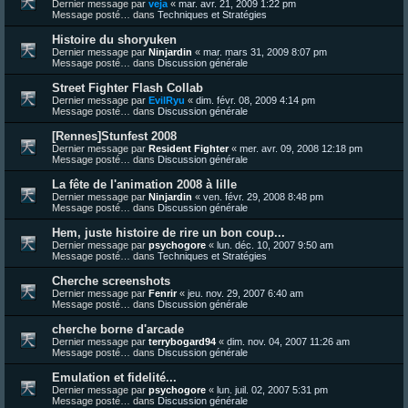
Dernier message par
veja
«
mar. avr. 21, 2009 1:22 pm
Message posté… dans
Techniques et Stratégies
Histoire du shoryuken
Dernier message par
Ninjardin
«
mar. mars 31, 2009 8:07 pm
Message posté… dans
Discussion générale
Street Fighter Flash Collab
Dernier message par
EvilRyu
«
dim. févr. 08, 2009 4:14 pm
Message posté… dans
Discussion générale
[Rennes]Stunfest 2008
Dernier message par
Resident Fighter
«
mer. avr. 09, 2008 12:18 pm
Message posté… dans
Discussion générale
La fête de l'animation 2008 à lille
Dernier message par
Ninjardin
«
ven. févr. 29, 2008 8:48 pm
Message posté… dans
Discussion générale
Hem, juste histoire de rire un bon coup...
Dernier message par
psychogore
«
lun. déc. 10, 2007 9:50 am
Message posté… dans
Techniques et Stratégies
Cherche screenshots
Dernier message par
Fenrir
«
jeu. nov. 29, 2007 6:40 am
Message posté… dans
Discussion générale
cherche borne d'arcade
Dernier message par
terrybogard94
«
dim. nov. 04, 2007 11:26 am
Message posté… dans
Discussion générale
Emulation et fidelité...
Dernier message par
psychogore
«
lun. juil. 02, 2007 5:31 pm
Message posté… dans
Discussion générale