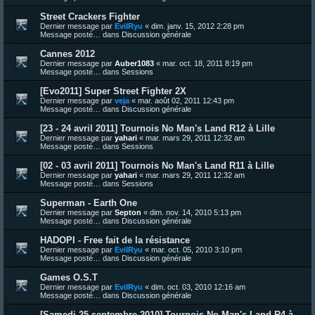
Street Crackers Fighter
Dernier message par
EvilRyu
«
dim. janv. 15, 2012 2:28 pm
Message posté… dans
Discussion générale
Cannes 2012
Dernier message par
Auber1083
«
mar. oct. 18, 2011 8:19 pm
Message posté… dans
Sessions
[Evo2011] Super Street Fighter 2X
Dernier message par
veja
«
mar. août 02, 2011 12:43 pm
Message posté… dans
Discussion générale
[23 - 24 avril 2011] Tournois No Man's Land R12 à Lille
Dernier message par
yahari
«
mar. mars 29, 2011 12:32 am
Message posté… dans
Sessions
[02 - 03 avril 2011] Tournois No Man's Land R11 à Lille
Dernier message par
yahari
«
mar. mars 29, 2011 12:32 am
Message posté… dans
Sessions
Superman - Earth One
Dernier message par
Septon
«
dim. nov. 14, 2010 5:13 pm
Message posté… dans
Discussion générale
HADOPI - Free fait de la résistance
Dernier message par
EvilRyu
«
mar. oct. 05, 2010 3:10 pm
Message posté… dans
Discussion générale
Games O.S.T
Dernier message par
EvilRyu
«
dim. oct. 03, 2010 12:16 am
Message posté… dans
Discussion générale
[Samedi 25 septembre 2010] Tournois No Man's Land R4 à