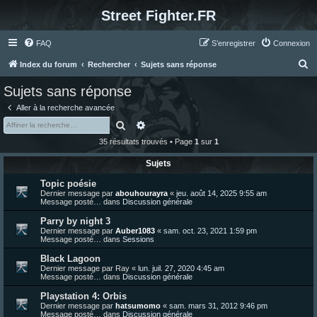
Street Fighter.FR
FAQ
S’enregistrer
Connexion
R
Index du forum
Rechercher
Sujets sans réponse
e
Sujets sans réponse
c
Aller à la recherche avancée
h
Rechercher
Recherche avancée
e
35 résultats trouvés • Page
1
sur
1
r
Sujets
c
Topic poésie
h
Dernier message par
abouhourayra
«
jeu. août 14, 2025 9:55 am
e
Message posté… dans
Discussion générale
r
Parry by night 3
Dernier message par
Auber1083
«
sam. oct. 23, 2021 1:59 pm
Message posté… dans
Sessions
Black Lagoon
Dernier message par
Ray
«
lun. juil. 27, 2020 4:45 am
Message posté… dans
Discussion générale
Playstation 4: Orbis
Dernier message par
hatsumomo
«
sam. mars 31, 2012 9:46 pm
Message posté… dans
Discussion générale