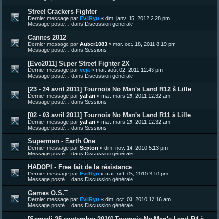
Street Crackers Fighter
Dernier message par
EvilRyu
«
dim. janv. 15, 2012 2:28 pm
Message posté… dans
Discussion générale
Cannes 2012
Dernier message par
Auber1083
«
mar. oct. 18, 2011 8:19 pm
Message posté… dans
Sessions
[Evo2011] Super Street Fighter 2X
Dernier message par
veja
«
mar. août 02, 2011 12:43 pm
Message posté… dans
Discussion générale
[23 - 24 avril 2011] Tournois No Man's Land R12 à Lille
Dernier message par
yahari
«
mar. mars 29, 2011 12:32 am
Message posté… dans
Sessions
[02 - 03 avril 2011] Tournois No Man's Land R11 à Lille
Dernier message par
yahari
«
mar. mars 29, 2011 12:32 am
Message posté… dans
Sessions
Superman - Earth One
Dernier message par
Septon
«
dim. nov. 14, 2010 5:13 pm
Message posté… dans
Discussion générale
HADOPI - Free fait de la résistance
Dernier message par
EvilRyu
«
mar. oct. 05, 2010 3:10 pm
Message posté… dans
Discussion générale
Games O.S.T
Dernier message par
EvilRyu
«
dim. oct. 03, 2010 12:16 am
Message posté… dans
Discussion générale
[Samedi 25 septembre 2010] Tournois No Man's Land R4 à