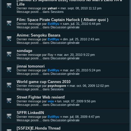
Lille
Dernier message par
yahari
«
mer. sept. 08, 2010 11:12 pm
Message posté… dans
Sessions
Film: Space Pirate Captain Harlock ( Albator quoi )
Dernier message par
EvilRyu
«
sam. juil. 31, 2010 6:44 pm
Message posté… dans
Discussion générale
Anime: Sengoku Basara
Dernier message par
EvilRyu
«
dim. juil. 25, 2010 2:43 am
Message posté… dans
Discussion générale
sondage
Dernier message par
Ray
«
mar. avr. 20, 2010 9:22 pm
Message posté… dans
Discussion générale
jinnai tomonori
Dernier message par
EvilRyu
«
mar. avr. 20, 2010 5:24 pm
Message posté… dans
Discussion générale
World game cup Cannes 2010
Dernier message par
psychogore
«
mar. oct. 06, 2009 12:02 pm
Message posté… dans
Sessions
Street Fighter Web revient!
Dernier message par
veja
«
lun. sept. 07, 2009 9:56 pm
Message posté… dans
Discussion générale
SFFR LinkedIN
Dernier message par
EvilRyu
«
mer. juil. 08, 2009 4:47 pm
Message posté… dans
Discussion générale
[SSF2X]E.Honda Thread