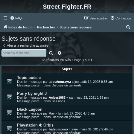
Street Fighter.FR
FAQ
S’enregistrer
Connexion
R
Index du forum
Rechercher
Sujets sans réponse
e
Sujets sans réponse
c
Aller à la recherche avancée
h
Rechercher
Recherche avancée
e
35 résultats trouvés • Page
1
sur
1
r
Sujets
c
Topic poésie
h
Dernier message par
abouhourayra
«
jeu. août 14, 2025 9:55 am
e
Message posté… dans
Discussion générale
r
Parry by night 3
Dernier message par
Auber1083
«
sam. oct. 23, 2021 1:59 pm
Message posté… dans
Sessions
Black Lagoon
Dernier message par
Ray
«
lun. juil. 27, 2020 4:45 am
Message posté… dans
Discussion générale
Playstation 4: Orbis
Dernier message par
hatsumomo
«
sam. mars 31, 2012 9:46 pm
Message posté… dans
Discussion générale