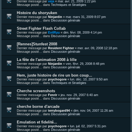
Dernier message par
veja
«
mar. avr. 21, 2009 1:22 pm
Message posté… dans
Techniques et Stratégies
Histoire du shoryuken
Dernier message par
Ninjardin
«
mar. mars 31, 2009 8:07 pm
Message posté… dans
Discussion générale
Street Fighter Flash Collab
Dernier message par
EvilRyu
«
dim. févr. 08, 2009 4:14 pm
Message posté… dans
Discussion générale
[Rennes]Stunfest 2008
Dernier message par
Resident Fighter
«
mer. avr. 09, 2008 12:18 pm
Message posté… dans
Discussion générale
La fête de l'animation 2008 à lille
Dernier message par
Ninjardin
«
ven. févr. 29, 2008 8:48 pm
Message posté… dans
Discussion générale
Hem, juste histoire de rire un bon coup...
Dernier message par
psychogore
«
lun. déc. 10, 2007 9:50 am
Message posté… dans
Techniques et Stratégies
Cherche screenshots
Dernier message par
Fenrir
«
jeu. nov. 29, 2007 6:40 am
Message posté… dans
Discussion générale
cherche borne d'arcade
Dernier message par
terrybogard94
«
dim. nov. 04, 2007 11:26 am
Message posté… dans
Discussion générale
Emulation et fidelité...
Dernier message par
psychogore
«
lun. juil. 02, 2007 5:31 pm
Message posté… dans
Discussion générale