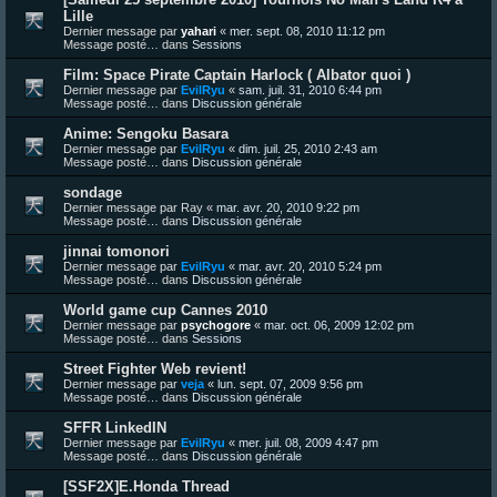
Lille
Dernier message par
yahari
«
mer. sept. 08, 2010 11:12 pm
Message posté… dans
Sessions
Film: Space Pirate Captain Harlock ( Albator quoi )
Dernier message par
EvilRyu
«
sam. juil. 31, 2010 6:44 pm
Message posté… dans
Discussion générale
Anime: Sengoku Basara
Dernier message par
EvilRyu
«
dim. juil. 25, 2010 2:43 am
Message posté… dans
Discussion générale
sondage
Dernier message par
Ray
«
mar. avr. 20, 2010 9:22 pm
Message posté… dans
Discussion générale
jinnai tomonori
Dernier message par
EvilRyu
«
mar. avr. 20, 2010 5:24 pm
Message posté… dans
Discussion générale
World game cup Cannes 2010
Dernier message par
psychogore
«
mar. oct. 06, 2009 12:02 pm
Message posté… dans
Sessions
Street Fighter Web revient!
Dernier message par
veja
«
lun. sept. 07, 2009 9:56 pm
Message posté… dans
Discussion générale
SFFR LinkedIN
Dernier message par
EvilRyu
«
mer. juil. 08, 2009 4:47 pm
Message posté… dans
Discussion générale
[SSF2X]E.Honda Thread