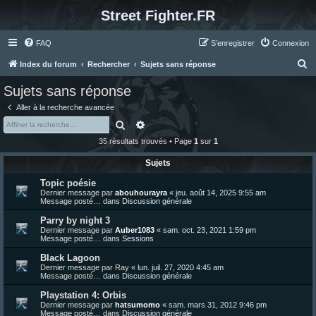
Street Fighter.FR
FAQ
S’enregistrer
Connexion
R
Index du forum
Rechercher
Sujets sans réponse
e
Sujets sans réponse
c
Aller à la recherche avancée
h
Rechercher
Recherche avancée
e
35 résultats trouvés • Page
1
sur
1
r
Sujets
c
Topic poésie
h
Dernier message par
abouhourayra
«
jeu. août 14, 2025 9:55 am
e
Message posté… dans
Discussion générale
r
Parry by night 3
Dernier message par
Auber1083
«
sam. oct. 23, 2021 1:59 pm
Message posté… dans
Sessions
Black Lagoon
Dernier message par
Ray
«
lun. juil. 27, 2020 4:45 am
Message posté… dans
Discussion générale
Playstation 4: Orbis
Dernier message par
hatsumomo
«
sam. mars 31, 2012 9:46 pm
Message posté… dans
Discussion générale