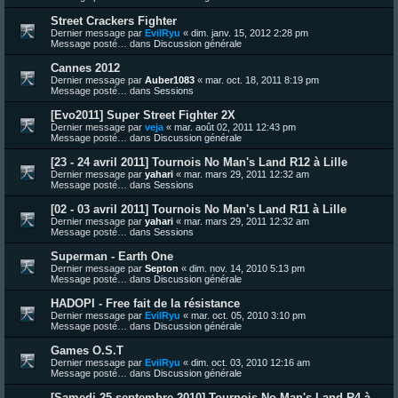
Street Crackers Fighter
Dernier message par
EvilRyu
«
dim. janv. 15, 2012 2:28 pm
Message posté… dans
Discussion générale
Cannes 2012
Dernier message par
Auber1083
«
mar. oct. 18, 2011 8:19 pm
Message posté… dans
Sessions
[Evo2011] Super Street Fighter 2X
Dernier message par
veja
«
mar. août 02, 2011 12:43 pm
Message posté… dans
Discussion générale
[23 - 24 avril 2011] Tournois No Man's Land R12 à Lille
Dernier message par
yahari
«
mar. mars 29, 2011 12:32 am
Message posté… dans
Sessions
[02 - 03 avril 2011] Tournois No Man's Land R11 à Lille
Dernier message par
yahari
«
mar. mars 29, 2011 12:32 am
Message posté… dans
Sessions
Superman - Earth One
Dernier message par
Septon
«
dim. nov. 14, 2010 5:13 pm
Message posté… dans
Discussion générale
HADOPI - Free fait de la résistance
Dernier message par
EvilRyu
«
mar. oct. 05, 2010 3:10 pm
Message posté… dans
Discussion générale
Games O.S.T
Dernier message par
EvilRyu
«
dim. oct. 03, 2010 12:16 am
Message posté… dans
Discussion générale
[Samedi 25 septembre 2010] Tournois No Man's Land R4 à