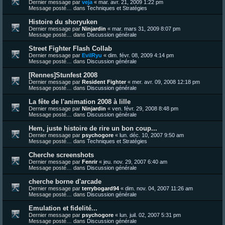
Dernier message par
veja
«
mar. avr. 21, 2009 1:22 pm
Message posté… dans
Techniques et Stratégies
Histoire du shoryuken
Dernier message par
Ninjardin
«
mar. mars 31, 2009 8:07 pm
Message posté… dans
Discussion générale
Street Fighter Flash Collab
Dernier message par
EvilRyu
«
dim. févr. 08, 2009 4:14 pm
Message posté… dans
Discussion générale
[Rennes]Stunfest 2008
Dernier message par
Resident Fighter
«
mer. avr. 09, 2008 12:18 pm
Message posté… dans
Discussion générale
La fête de l'animation 2008 à lille
Dernier message par
Ninjardin
«
ven. févr. 29, 2008 8:48 pm
Message posté… dans
Discussion générale
Hem, juste histoire de rire un bon coup...
Dernier message par
psychogore
«
lun. déc. 10, 2007 9:50 am
Message posté… dans
Techniques et Stratégies
Cherche screenshots
Dernier message par
Fenrir
«
jeu. nov. 29, 2007 6:40 am
Message posté… dans
Discussion générale
cherche borne d'arcade
Dernier message par
terrybogard94
«
dim. nov. 04, 2007 11:26 am
Message posté… dans
Discussion générale
Emulation et fidelité...
Dernier message par
psychogore
«
lun. juil. 02, 2007 5:31 pm
Message posté… dans
Discussion générale