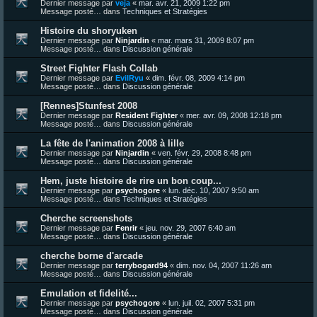
Dernier message par
veja
«
mar. avr. 21, 2009 1:22 pm
Message posté… dans
Techniques et Stratégies
Histoire du shoryuken
Dernier message par
Ninjardin
«
mar. mars 31, 2009 8:07 pm
Message posté… dans
Discussion générale
Street Fighter Flash Collab
Dernier message par
EvilRyu
«
dim. févr. 08, 2009 4:14 pm
Message posté… dans
Discussion générale
[Rennes]Stunfest 2008
Dernier message par
Resident Fighter
«
mer. avr. 09, 2008 12:18 pm
Message posté… dans
Discussion générale
La fête de l'animation 2008 à lille
Dernier message par
Ninjardin
«
ven. févr. 29, 2008 8:48 pm
Message posté… dans
Discussion générale
Hem, juste histoire de rire un bon coup...
Dernier message par
psychogore
«
lun. déc. 10, 2007 9:50 am
Message posté… dans
Techniques et Stratégies
Cherche screenshots
Dernier message par
Fenrir
«
jeu. nov. 29, 2007 6:40 am
Message posté… dans
Discussion générale
cherche borne d'arcade
Dernier message par
terrybogard94
«
dim. nov. 04, 2007 11:26 am
Message posté… dans
Discussion générale
Emulation et fidelité...
Dernier message par
psychogore
«
lun. juil. 02, 2007 5:31 pm
Message posté… dans
Discussion générale