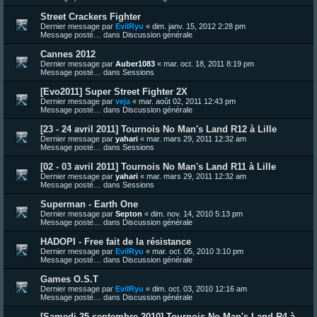
Street Crackers Fighter
Dernier message par
EvilRyu
«
dim. janv. 15, 2012 2:28 pm
Message posté… dans
Discussion générale
Cannes 2012
Dernier message par
Auber1083
«
mar. oct. 18, 2011 8:19 pm
Message posté… dans
Sessions
[Evo2011] Super Street Fighter 2X
Dernier message par
veja
«
mar. août 02, 2011 12:43 pm
Message posté… dans
Discussion générale
[23 - 24 avril 2011] Tournois No Man's Land R12 à Lille
Dernier message par
yahari
«
mar. mars 29, 2011 12:32 am
Message posté… dans
Sessions
[02 - 03 avril 2011] Tournois No Man's Land R11 à Lille
Dernier message par
yahari
«
mar. mars 29, 2011 12:32 am
Message posté… dans
Sessions
Superman - Earth One
Dernier message par
Septon
«
dim. nov. 14, 2010 5:13 pm
Message posté… dans
Discussion générale
HADOPI - Free fait de la résistance
Dernier message par
EvilRyu
«
mar. oct. 05, 2010 3:10 pm
Message posté… dans
Discussion générale
Games O.S.T
Dernier message par
EvilRyu
«
dim. oct. 03, 2010 12:16 am
Message posté… dans
Discussion générale
[Samedi 25 septembre 2010] Tournois No Man's Land R4 à