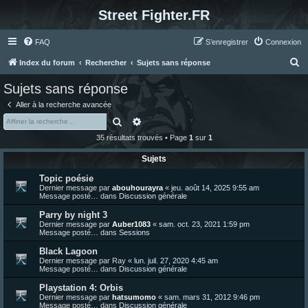
Street Fighter.FR
FAQ
S’enregistrer
Connexion
R
Index du forum
Rechercher
Sujets sans réponse
e
Sujets sans réponse
c
Aller à la recherche avancée
h
Rechercher
Recherche avancée
e
35 résultats trouvés • Page
1
sur
1
r
Sujets
c
Topic poésie
h
Dernier message par
abouhourayra
«
jeu. août 14, 2025 9:55 am
e
Message posté… dans
Discussion générale
r
Parry by night 3
Dernier message par
Auber1083
«
sam. oct. 23, 2021 1:59 pm
Message posté… dans
Sessions
Black Lagoon
Dernier message par
Ray
«
lun. juil. 27, 2020 4:45 am
Message posté… dans
Discussion générale
Playstation 4: Orbis
Dernier message par
hatsumomo
«
sam. mars 31, 2012 9:46 pm
Message posté… dans
Discussion générale