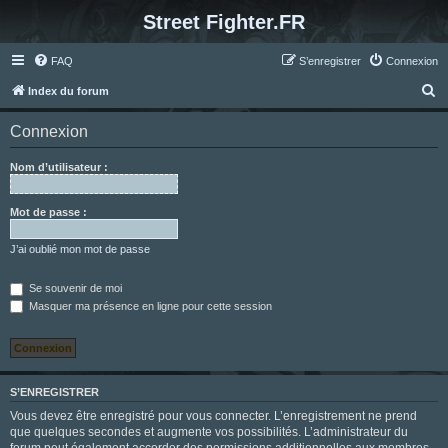
Street Fighter.FR
FAQ
S’enregistrer
Connexion
R
Index du forum
e
Connexion
c
h
Nom d’utilisateur :
e
r
Mot de passe :
c
J’ai oublié mon mot de passe
h
e
Se souvenir de moi
Masquer ma présence en ligne pour cette session
r
S’ENREGISTRER
Vous devez être enregistré pour vous connecter. L’enregistrement ne prend
que quelques secondes et augmente vos possibilités. L’administrateur du
forum peut également accorder des permissions additionnelles aux membres