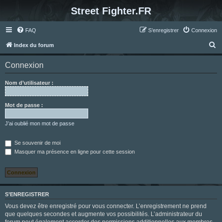
Street Fighter.FR
FAQ
S’enregistrer
Connexion
R
Index du forum
e
Connexion
c
h
Nom d’utilisateur :
e
r
Mot de passe :
c
J’ai oublié mon mot de passe
h
e
Se souvenir de moi
Masquer ma présence en ligne pour cette session
r
S’ENREGISTRER
Vous devez être enregistré pour vous connecter. L’enregistrement ne prend
que quelques secondes et augmente vos possibilités. L’administrateur du
forum peut également accorder des permissions additionnelles aux membres