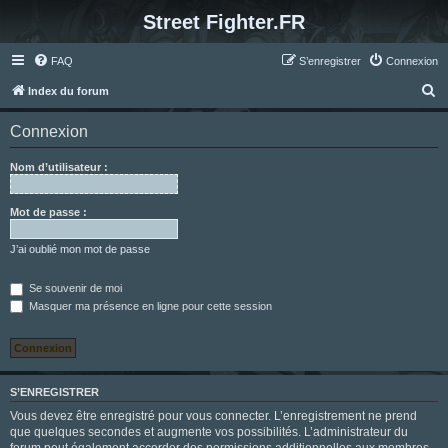
Street Fighter.FR
FAQ
S’enregistrer
Connexion
R
Index du forum
e
Connexion
c
h
Nom d’utilisateur :
e
r
Mot de passe :
c
J’ai oublié mon mot de passe
h
e
Se souvenir de moi
Masquer ma présence en ligne pour cette session
r
S’ENREGISTRER
Vous devez être enregistré pour vous connecter. L’enregistrement ne prend
que quelques secondes et augmente vos possibilités. L’administrateur du
forum peut également accorder des permissions additionnelles aux membres