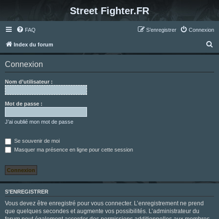
Street Fighter.FR
FAQ
S’enregistrer
Connexion
R
Index du forum
e
Connexion
c
h
Nom d’utilisateur :
e
r
Mot de passe :
c
J’ai oublié mon mot de passe
h
e
Se souvenir de moi
Masquer ma présence en ligne pour cette session
r
S’ENREGISTRER
Vous devez être enregistré pour vous connecter. L’enregistrement ne prend
que quelques secondes et augmente vos possibilités. L’administrateur du
forum peut également accorder des permissions additionnelles aux membres