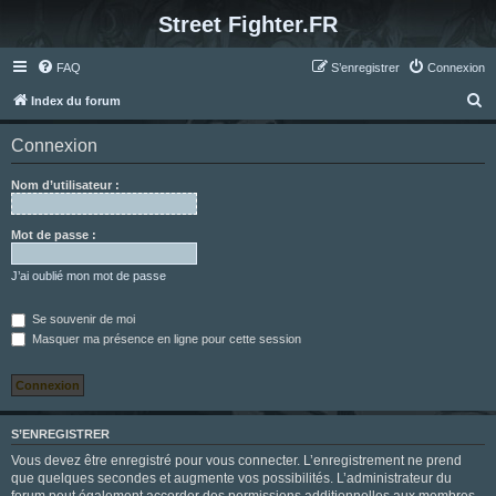
Street Fighter.FR
FAQ
S’enregistrer
Connexion
R
Index du forum
e
Connexion
c
h
Nom d’utilisateur :
e
r
Mot de passe :
c
J’ai oublié mon mot de passe
h
e
Se souvenir de moi
Masquer ma présence en ligne pour cette session
r
S’ENREGISTRER
Vous devez être enregistré pour vous connecter. L’enregistrement ne prend
que quelques secondes et augmente vos possibilités. L’administrateur du
forum peut également accorder des permissions additionnelles aux membres