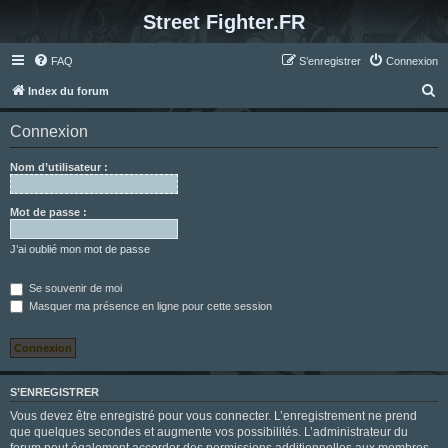
Street Fighter.FR
FAQ
S’enregistrer
Connexion
R
Index du forum
e
Connexion
c
h
Nom d’utilisateur :
e
r
Mot de passe :
c
J’ai oublié mon mot de passe
h
e
Se souvenir de moi
Masquer ma présence en ligne pour cette session
r
S’ENREGISTRER
Vous devez être enregistré pour vous connecter. L’enregistrement ne prend
que quelques secondes et augmente vos possibilités. L’administrateur du
forum peut également accorder des permissions additionnelles aux membres