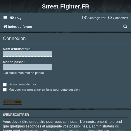
Street Fighter.FR
FAQ
S’enregistrer
Connexion
R
Index du forum
e
Connexion
c
h
Nom d’utilisateur :
e
r
Mot de passe :
c
J’ai oublié mon mot de passe
h
e
Se souvenir de moi
Masquer ma présence en ligne pour cette session
r
S’ENREGISTRER
Vous devez être enregistré pour vous connecter. L’enregistrement ne prend
que quelques secondes et augmente vos possibilités. L’administrateur du
forum peut également accorder des permissions additionnelles aux membres