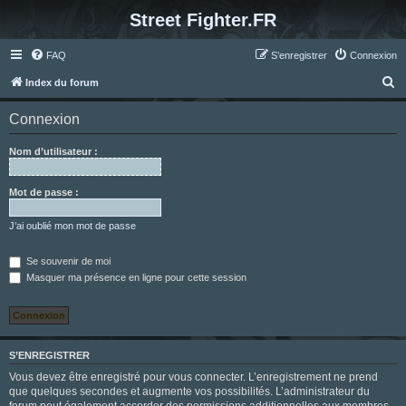
Street Fighter.FR
FAQ
S’enregistrer
Connexion
R
Index du forum
e
Connexion
c
h
Nom d’utilisateur :
e
r
Mot de passe :
c
J’ai oublié mon mot de passe
h
e
Se souvenir de moi
Masquer ma présence en ligne pour cette session
r
S’ENREGISTRER
Vous devez être enregistré pour vous connecter. L’enregistrement ne prend
que quelques secondes et augmente vos possibilités. L’administrateur du
forum peut également accorder des permissions additionnelles aux membres