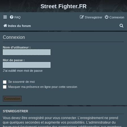
Street Fighter.FR
FAQ
S’enregistrer
Connexion
R
Index du forum
e
Connexion
c
h
Nom d’utilisateur :
e
r
Mot de passe :
c
J’ai oublié mon mot de passe
h
e
Se souvenir de moi
Masquer ma présence en ligne pour cette session
r
S’ENREGISTRER
Vous devez être enregistré pour vous connecter. L’enregistrement ne prend
que quelques secondes et augmente vos possibilités. L’administrateur du
forum peut également accorder des permissions additionnelles aux membres