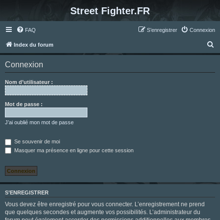
Street Fighter.FR
FAQ
S’enregistrer
Connexion
R
Index du forum
e
Connexion
c
h
Nom d’utilisateur :
e
r
Mot de passe :
c
J’ai oublié mon mot de passe
h
e
Se souvenir de moi
Masquer ma présence en ligne pour cette session
r
S’ENREGISTRER
Vous devez être enregistré pour vous connecter. L’enregistrement ne prend
que quelques secondes et augmente vos possibilités. L’administrateur du
forum peut également accorder des permissions additionnelles aux membres