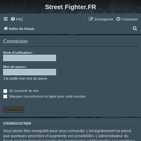
Street Fighter.FR
FAQ
S’enregistrer
Connexion
R
Index du forum
e
Connexion
c
h
Nom d’utilisateur :
e
r
Mot de passe :
c
J’ai oublié mon mot de passe
h
e
Se souvenir de moi
Masquer ma présence en ligne pour cette session
r
S’ENREGISTRER
Vous devez être enregistré pour vous connecter. L’enregistrement ne prend
que quelques secondes et augmente vos possibilités. L’administrateur du
forum peut également accorder des permissions additionnelles aux membres