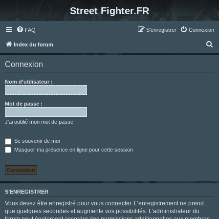
Street Fighter.FR
FAQ
S’enregistrer
Connexion
R
Index du forum
e
Connexion
c
h
Nom d’utilisateur :
e
r
Mot de passe :
c
J’ai oublié mon mot de passe
h
e
Se souvenir de moi
Masquer ma présence en ligne pour cette session
r
S’ENREGISTRER
Vous devez être enregistré pour vous connecter. L’enregistrement ne prend
que quelques secondes et augmente vos possibilités. L’administrateur du
forum peut également accorder des permissions additionnelles aux membres