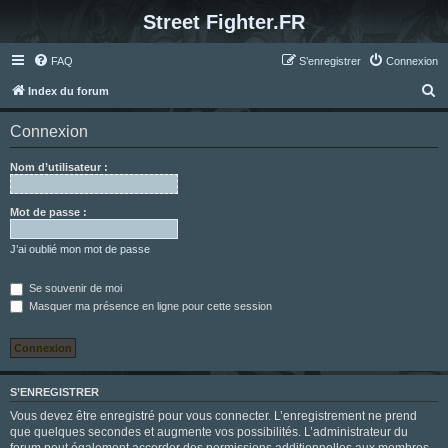
Street Fighter.FR
FAQ
S’enregistrer
Connexion
R
Index du forum
e
Connexion
c
h
Nom d’utilisateur :
e
r
Mot de passe :
c
J’ai oublié mon mot de passe
h
e
Se souvenir de moi
Masquer ma présence en ligne pour cette session
r
S’ENREGISTRER
Vous devez être enregistré pour vous connecter. L’enregistrement ne prend
que quelques secondes et augmente vos possibilités. L’administrateur du
forum peut également accorder des permissions additionnelles aux membres