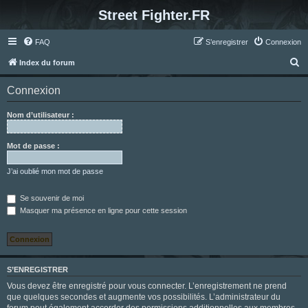
Street Fighter.FR
FAQ
S’enregistrer
Connexion
R
Index du forum
e
Connexion
c
h
Nom d’utilisateur :
e
r
Mot de passe :
c
J’ai oublié mon mot de passe
h
e
Se souvenir de moi
Masquer ma présence en ligne pour cette session
r
S’ENREGISTRER
Vous devez être enregistré pour vous connecter. L’enregistrement ne prend
que quelques secondes et augmente vos possibilités. L’administrateur du
forum peut également accorder des permissions additionnelles aux membres