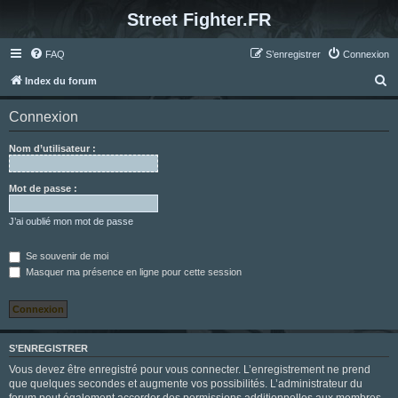
Street Fighter.FR
FAQ
S’enregistrer
Connexion
R
Index du forum
e
Connexion
c
h
Nom d’utilisateur :
e
r
Mot de passe :
c
J’ai oublié mon mot de passe
h
e
Se souvenir de moi
Masquer ma présence en ligne pour cette session
r
S’ENREGISTRER
Vous devez être enregistré pour vous connecter. L’enregistrement ne prend
que quelques secondes et augmente vos possibilités. L’administrateur du
forum peut également accorder des permissions additionnelles aux membres