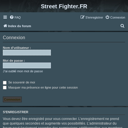
Street Fighter.FR
FAQ
S’enregistrer
Connexion
R
Index du forum
e
Connexion
c
h
Nom d’utilisateur :
e
r
Mot de passe :
c
J’ai oublié mon mot de passe
h
e
Se souvenir de moi
Masquer ma présence en ligne pour cette session
r
S’ENREGISTRER
Vous devez être enregistré pour vous connecter. L’enregistrement ne prend
que quelques secondes et augmente vos possibilités. L’administrateur du
forum peut également accorder des permissions additionnelles aux membres