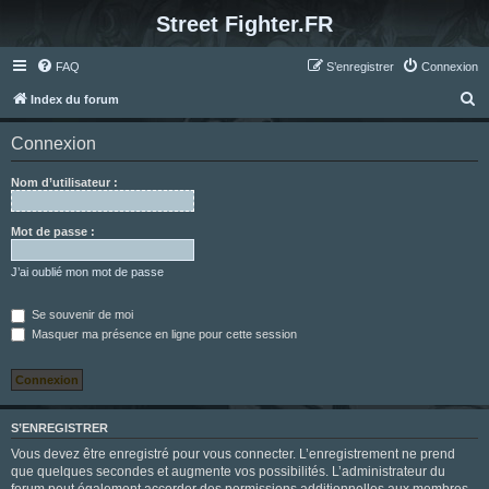
Street Fighter.FR
FAQ
S’enregistrer
Connexion
R
Index du forum
e
Connexion
c
h
Nom d’utilisateur :
e
r
Mot de passe :
c
J’ai oublié mon mot de passe
h
e
Se souvenir de moi
Masquer ma présence en ligne pour cette session
r
S’ENREGISTRER
Vous devez être enregistré pour vous connecter. L’enregistrement ne prend
que quelques secondes et augmente vos possibilités. L’administrateur du
forum peut également accorder des permissions additionnelles aux membres