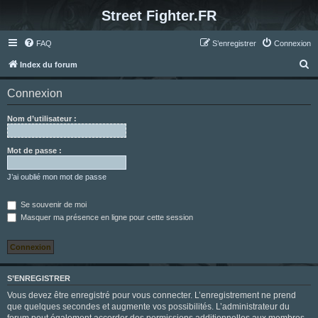
Street Fighter.FR
FAQ
S’enregistrer
Connexion
R
Index du forum
e
Connexion
c
h
Nom d’utilisateur :
e
r
Mot de passe :
c
J’ai oublié mon mot de passe
h
e
Se souvenir de moi
Masquer ma présence en ligne pour cette session
r
S’ENREGISTRER
Vous devez être enregistré pour vous connecter. L’enregistrement ne prend
que quelques secondes et augmente vos possibilités. L’administrateur du
forum peut également accorder des permissions additionnelles aux membres