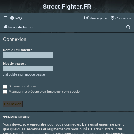
Street Fighter.FR
FAQ
S’enregistrer
Connexion
R
Index du forum
e
Connexion
c
h
Nom d’utilisateur :
e
r
Mot de passe :
c
J’ai oublié mon mot de passe
h
e
Se souvenir de moi
Masquer ma présence en ligne pour cette session
r
S’ENREGISTRER
Vous devez être enregistré pour vous connecter. L’enregistrement ne prend
que quelques secondes et augmente vos possibilités. L’administrateur du
forum peut également accorder des permissions additionnelles aux membres