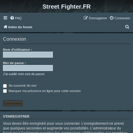
Street Fighter.FR
FAQ
S’enregistrer
Connexion
R
Index du forum
e
Connexion
c
h
Nom d’utilisateur :
e
r
Mot de passe :
c
J’ai oublié mon mot de passe
h
e
Se souvenir de moi
Masquer ma présence en ligne pour cette session
r
S’ENREGISTRER
Vous devez être enregistré pour vous connecter. L’enregistrement ne prend
que quelques secondes et augmente vos possibilités. L’administrateur du
forum peut également accorder des permissions additionnelles aux membres