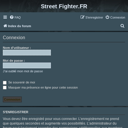
Street Fighter.FR
FAQ
S’enregistrer
Connexion
R
Index du forum
e
Connexion
c
h
Nom d’utilisateur :
e
r
Mot de passe :
c
J’ai oublié mon mot de passe
h
e
Se souvenir de moi
Masquer ma présence en ligne pour cette session
r
S’ENREGISTRER
Vous devez être enregistré pour vous connecter. L’enregistrement ne prend
que quelques secondes et augmente vos possibilités. L’administrateur du
forum peut également accorder des permissions additionnelles aux membres