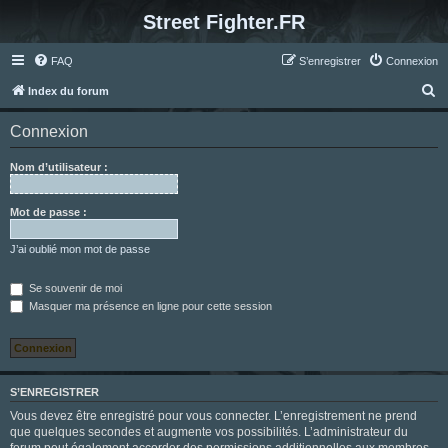
Street Fighter.FR
FAQ
S’enregistrer
Connexion
R
Index du forum
e
Connexion
c
h
Nom d’utilisateur :
e
r
Mot de passe :
c
J’ai oublié mon mot de passe
h
e
Se souvenir de moi
Masquer ma présence en ligne pour cette session
r
S’ENREGISTRER
Vous devez être enregistré pour vous connecter. L’enregistrement ne prend
que quelques secondes et augmente vos possibilités. L’administrateur du
forum peut également accorder des permissions additionnelles aux membres