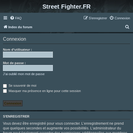
Street Fighter.FR
FAQ
S’enregistrer
Connexion
R
Index du forum
e
Connexion
c
h
Nom d’utilisateur :
e
r
Mot de passe :
c
J’ai oublié mon mot de passe
h
e
Se souvenir de moi
Masquer ma présence en ligne pour cette session
r
S’ENREGISTRER
Vous devez être enregistré pour vous connecter. L’enregistrement ne prend
que quelques secondes et augmente vos possibilités. L’administrateur du
forum peut également accorder des permissions additionnelles aux membres