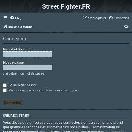
Street Fighter.FR
FAQ
S’enregistrer
Connexion
R
Index du forum
e
Connexion
c
h
Nom d’utilisateur :
e
r
Mot de passe :
c
J’ai oublié mon mot de passe
h
e
Se souvenir de moi
Masquer ma présence en ligne pour cette session
r
S’ENREGISTRER
Vous devez être enregistré pour vous connecter. L’enregistrement ne prend
que quelques secondes et augmente vos possibilités. L’administrateur du
forum peut également accorder des permissions additionnelles aux membres