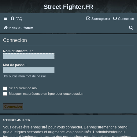
Street Fighter.FR
FAQ
S’enregistrer
Connexion
R
Index du forum
e
Connexion
c
h
Nom d’utilisateur :
e
r
Mot de passe :
c
J’ai oublié mon mot de passe
h
e
Se souvenir de moi
Masquer ma présence en ligne pour cette session
r
S’ENREGISTRER
Vous devez être enregistré pour vous connecter. L’enregistrement ne prend
que quelques secondes et augmente vos possibilités. L’administrateur du
forum peut également accorder des permissions additionnelles aux membres